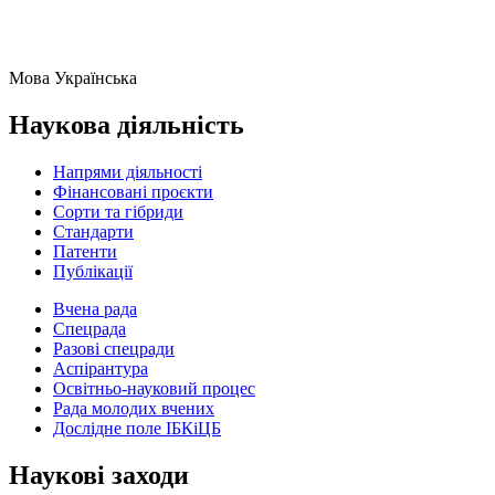
Мова
Українська
Наукова діяльність
Напрями діяльності
Фінансовані проєкти
Сорти та гібриди
Стандарти
Патенти
Публікації
Вчена рада
Спецрада
Разові спецради
Аспірантура
Освітньо-науковий процес
Рада молодих вчених
Дослідне поле ІБКіЦБ
Наукові заходи