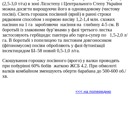
(2,5-3,0 т/га) в зоні Лісостепу і Центрального Степу України
можна досягти вирощуючи його в одновидовому (чистому
посіві). Сіють горошок посівний (ярий) в ранні строки
рядковим способом з нормою висіву 1,2-1,4 млн. схожих
насінин на 1 га заробляючи насіння на глибину 4-5 см. В
боротьбі із злаковими бур’янами у фазі третього листка
застосовують гербіциди: пантера або тарга-супер по 1,5-2,0 л/
га. В боротьбі з попелицею та листовим довгоносиком
(фітономусом) посіви обробляють у фазі бутонізації
інсектицидом БІ–58 новий 0,5-1,0 л/га.
Скошування горошку посівного (ярого) у валки проводять
при побурінні 60% бобів жаткою ЖСБ 4.2. При обмолоті
валків комбайном зменшують оберти барабана до 500-600 об./
хв.
<<< на попередню