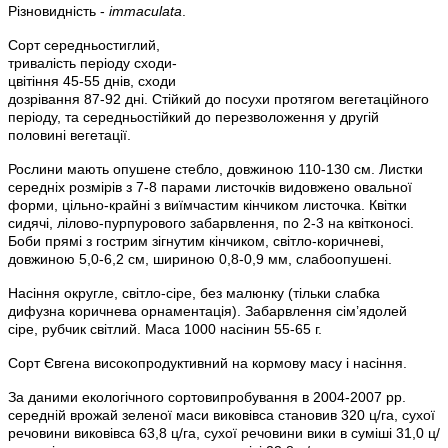
Різновидність -
immaculata
.
Сорт середньостиглий,
тривалість періоду сходи-
цвітіння 45-55 днів, сходи
дозрівання 87-92 дні. Стійкий до посухи протягом вегетаційного
періоду, та середньостійкий до перезволоження у другій
половині вегетації.
Рослини мають опушене стебло, довжиною 110-130 см. Листки
середніх розмірів з 7-8 парами листочків видовжено овальної
форми, цільно-крайні з виїмчастим кінчиком листочка. Квітки
сидячі, лілово-пурпурового забарвлення, по 2-3 на квітконосі.
Боби прямі з гострим зігнутим кінчиком, світло-коричневі,
довжиною 5,0-6,2 см, шириною 0,8-0,9 мм, слабоопушені.
Насіння округле, світло-сіре, без малюнку (тільки слабка
дифузна коричнева орнаментація). Забарвлення сім’ядолей
сіре, рубчик світлий. Маса 1000 насінин 55-65 г.
Сорт Євгена високопродуктивний на кормову масу і насіння.
За даними екологічного сортовипробування в 2004-2007 рр.
середній врожай зеленої маси виковівса становив 320 ц/га, сухої
речовини виковівса 63,8 ц/га, сухої речовини вики в суміші 31,0 ц/