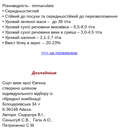
Різновидність -
immaculata
• Середньостиглий
• Стійкий до посухи та середньостійкий до перезволоження
• Урожай зеленої маси – до 38 т/га
• Урожай сухої речовини виковівса – 6,5-8,0 т/га
• Урожай сухої речовини вики в суміші – 3,0-4,5 т/га
• Урожай насіння – 2,1-2,7 т/га
• Вміст білку в зерні – 20-23%
<<< на попередню
Докладніше
Сорт вики ярої Євгена
створено шляхом
індивідуального відбору із
гібридної комбінації
Білоцерківська 34 ×
К-36148 Adeza.
Автори: Сидорчук В.І.,
Синьогуб С.В., Гагін А.О.,
Петриченко С.М.