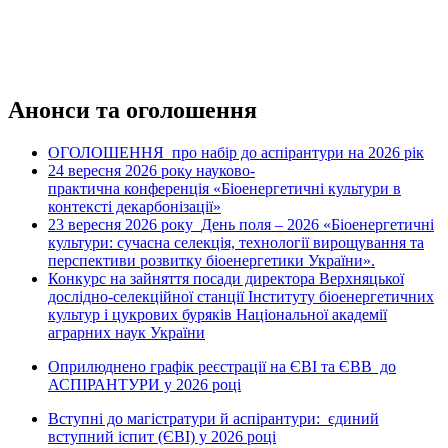
Анонси та оголошення
ОГОЛОШЕННЯ про набір до аспірантури на 2026 рік
24 вересня 2026 рок
науково-
у
практична конференція «Біоенергетичні культури в
контексті декарбонізації»
23 вересня 2026 року
День поля – 2026 «Біоенергетичні
культури: сучасна селекція, технології вирощування та
перспективи розвитку біоенергетики України».
Конкурс на зайняття посади директора Верхняцької
дослідно-селекційної станції Інституту біоенергетичних
культур і цукрових буряків Національної академії
аграрних наук України
Оприлюднено графік реєстрації на ЄВІ та ЄВВ до
АСПІРАНТУРИ у 2026 році
Вступні до магістратури й аспірантури: єдиний
вступний іспит (ЄВІ) у 2026 році