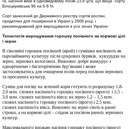
га, насіння вики в одновидовому посіві 23,8 ц/га, що вище сорту
Білоцерківська 96 на 5-8 %.
Сорт занесений до Державного реєстру сортів рослин,
придатних для поширення в Україні у 2008 році, і
рекомендований для вирощування в усіх зонах України.
Технологія вирощування горошку посівного на кормові цілі
і зерно
В сівозміні горошок посівний (ярий) і сумішки висівають як
парозаймаючу культуру після цукрових буряків, кукурудзи на
зерно, зернових колосових. Викоовес добре конкурує з
однорічними і багаторічними бур’янами і може
застосовуватись для очищення полів перед посівом зернових
та просапних культур.
Суміш для посіву на зелений корм готують із розрахунку 1,8-
2,0 млн. схожих насінин/га горошку посівного (ярого) і 2,5 –
3,0 млн. схожих насінин/га вівса; на зерно 1,2 – 1,5 млн.
схожих насінин/га горошку посівного (ярого) і 2,5 млн.
схожих насінин/га вівса. Викоовес на зерно сіють в ранні
строки, а на кормові цілі – слідом за посівом ранніх зернових
культур.
Максимального врожаю насіння горошку посівного (ярого)