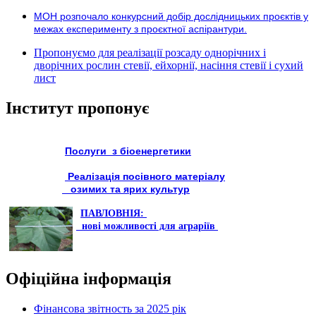
МОН розпочало конкурсний добір дослідницьких проєктів у
межах експерименту з проєктної аспірантури.
Пропонуємо для реалізації розсаду однорічних і
дворічних рослин стевії, ейхорнії, насіння стевії і сухий
лист
Інститут пропонує
Послуги з біоенергетики
Реалізація посівного матеріалу
озимих та ярих культур
ПАВЛОВНІЯ:
нові можливості для аграріїв
Офіційна інформація
Фінансова звітность за 2025 рік