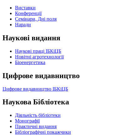
Виставки
Конференції
Семінари, Дні поля
Наради
Наукові видання
Наукові праці ІБКіЦБ
Новітні агротехнології
Бiоенергетика
Цифрове видавництво
Цифрове видавництво ІБКіЦБ
Наукова Бібліотека
Діяльність бібліотеки
Монографії
Практичні видання
Бібліографічні покажчики