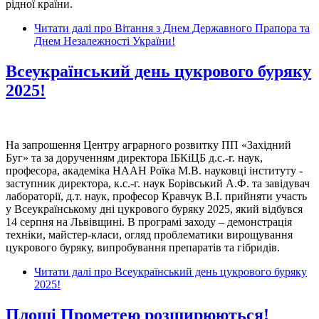
рідної країни.
Читати далі
про Вітання з Днем Державного Прапора та
Днем Незалежності України!
Всеукраїнський день цукрового буряку
2025!
На запрошення Центру аграрного розвитку ПП «Західний
Буг» та за дорученням директора ІБКіЦБ д.с.-г. наук,
професора, академіка НААН Роїка М.В. науковці інституту -
заступник директора, к.с.-г. наук Борівський А.Ф. та завідувач
лабораторії, д.т. наук, професор Кравчук В.І. прийняти участь
у Всеукраїнському дні цукрового буряку 2025, який відбувся
14 серпня на Львівщині. В програмі заходу – демонстрація
техніки, майстер-класи, огляд проблематики вирощування
цукрового буряку, випробування препаратів та гібридів.
Читати далі
про Всеукраїнський день цукрового буряку
2025!
Площі Прометею розширюються!