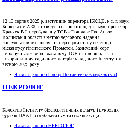
12-13 серпня 2025 р. заступник директора ІБКіЦБ, к.с.-г. наук
Борівський А.Ф. та завідувач лабораторії, д.т. наук, професор
Кравчук В.І. перебували у ТОВ «Стандарт Еко Агро»
Волинській області з метою чергового надання
консультативних послуг та перевірки стану вегетації
міскантусу гігантського Прометей. Зазначений сорт
вирощується у вище вказаному ТОВ на площі 5,1 га з
використанням садивного матеріалу наданого Інститутом
весною 2025 року.
Читати далі
про Площі Прометею розширюються!
НЕКРОЛОГ
Колектив Інституту біоенергетичних культур і цукрових
буряків НААН з глибоким сумом сповіщає, що
Читати далі
про НЕКРОЛОГ