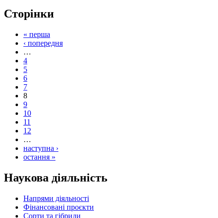
Сторінки
« перша
‹ попередня
…
4
5
6
7
8
9
10
11
12
…
наступна ›
остання »
Наукова діяльність
Напрями діяльності
Фінансовані проєкти
Сорти та гібриди