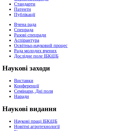
Стандарти
Патенти
Публікації
Вчена рада
Спецрада
Разові спецради
Аспірантура
Освітньо-науковий процес
Рада молодих вчених
Дослідне поле ІБКіЦБ
Наукові заходи
Виставки
Конференції
Семінари, Дні поля
Наради
Наукові видання
Наукові праці ІБКіЦБ
Новітні агротехнології