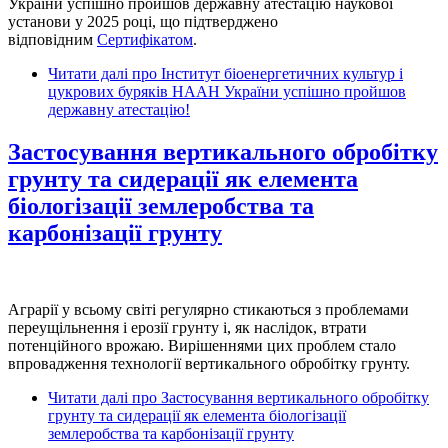
України успішно пройшов державну атестацію наукової
установи у 2025 році, що підтверджено
відповідним
Сертифікатом
.
Читати далі
про Інститут біоенергетичних культур і
цукрових буряків НААН України успішно пройшов
державну атестацію!
Застосування вертикального обробітку
грунту та сидерації як елемента
біологізації землеробства та
карбонізації грунту
Аграрії у всьому світі регулярно стикаються з проблемами
переущільнення і ерозії грунту і, як наслідок, втрати
потенційного врожаю. Вирішеннями цих проблем стало
впровадження технології вертикального обробітку грунту.
Читати далі
про Застосування вертикального обробітку
грунту та сидерації як елемента біологізації
землеробства та карбонізації грунту