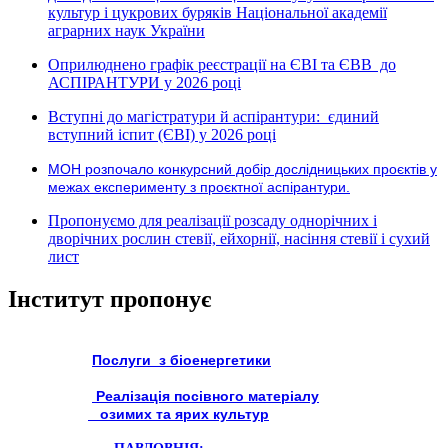
культур і цукрових буряків Національної академії
аграрних наук України
Оприлюднено графік реєстрації на ЄВІ та ЄВВ до
АСПІРАНТУРИ у 2026 році
Вступні до магістратури й аспірантури: єдиний
вступний іспит (ЄВІ) у 2026 році
МОН розпочало конкурсний добір дослідницьких проєктів у
межах експерименту з проєктної аспірантури.
Пропонуємо для реалізації розсаду однорічних і
дворічних рослин стевії, ейхорнії, насіння стевії і сухий
лист
Інститут пропонує
Послуги з біоенергетики
Реалізація посівного матеріалу
озимих та ярих культур