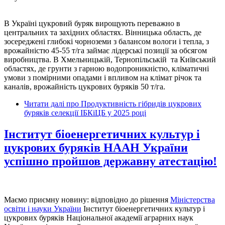
В Україні цукровий буряк вирощують переважно в
центральних та західних областях. Вінницька область, де
зосереджені глибокі чорноземи з балансом вологи і тепла, з
врожайністю 45-55 т/га займає лідерські позиції за обсягом
виробництва. В Хмельницькій, Тернопільській та Київський
областях, де грунти з гарною водопроникністю, кліматичні
умови з помірними опадами і впливом на клімат річок та
каналів, врожайність цукрових буряків 50 т/га.
Читати далі
про Продуктивність гібридів цукрових
буряків селекції ІБКіЦБ у 2025 році
Інститут біоенергетичних культур і
цукрових буряків НААН України
успішно пройшов державну атестацію!
Маємо приємну новину: відповідно до рішення
Міністерства
освіти і науки України
Інститут біоенергетичних культур і
цукрових буряків Національної академії аграрних наук