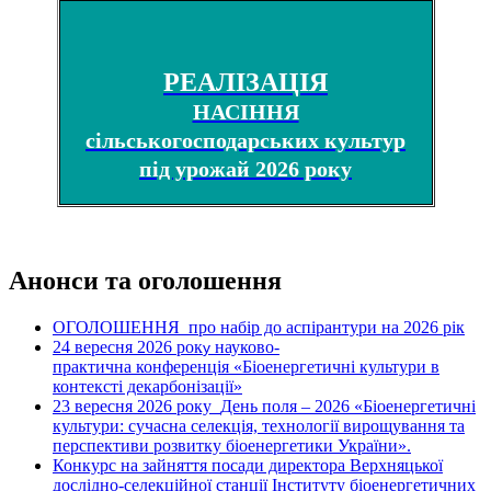
РЕАЛІЗАЦІЯ
НАСІННЯ
сільськогосподарських культур
під урожай 2026 року
Анонси та оголошення
ОГОЛОШЕННЯ про набір до аспірантури на 2026 рік
24 вересня 2026 рок
науково-
у
практична конференція «Біоенергетичні культури в
контексті декарбонізації»
23 вересня 2026 року
День поля – 2026 «Біоенергетичні
культури: сучасна селекція, технології вирощування та
перспективи розвитку біоенергетики України».
Конкурс на зайняття посади директора Верхняцької
дослідно-селекційної станції Інституту біоенергетичних