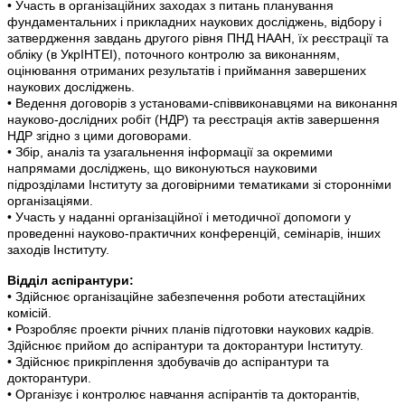
• Участь в організаційних заходах з питань планування
фундаментальних і прикладних наукових досліджень, відбору і
затвердження завдань другого рівня ПНД НААН, їх реєстрації та
обліку (в УкрІНТЕІ), поточного контролю за виконанням,
оцінювання отриманих результатів і приймання завершених
наукових досліджень.
• Ведення договорів з установами-співвиконавцями на виконання
науково-дослідних робіт (НДР) та реєстрація актів завершення
НДР згідно з цими договорами.
• Збір, аналіз та узагальнення інформації за окремими
напрямами досліджень, що виконуються науковими
підрозділами Інституту за договірними тематиками зі сторонніми
організаціями.
• Участь у наданні організаційної і методичної допомоги у
проведенні науково-практичних конференцій, семінарів, інших
заходів Інституту.
Відділ аспірантури:
• Здійснює організаційне забезпечення роботи атестаційних
комісій.
• Розробляє проекти річних планів підготовки наукових кадрів.
Здійснює прийом до аспірантури та докторантури Інституту.
• Здійснює прикріплення здобувачів до аспірантури та
докторантури.
• Організує і контролює навчання аспірантів та докторантів,