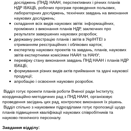
досліджень (ПНД) НААН, перспективних і річних планів
НДР ІБКіЦБ, робочих програм проведення польових,
лабораторних досліджень, технічних завдань на виконання
наукових досліджень;
складання всіх видів наукових звітів: інформаційних,
проміжних з виконання планів НДР, заключних про
результати завершених наукових розробок;
державну реєстрацію планів і звітів в УкрІНТЕІ з
отриманням реєстраційних і облікових карток;
експертизу наукових проектів та завдань, планів, наукових
звітів експертними комісіями НААН та НАНУ;
перевірку стану виконання завдань ПНД НААН і планів НДР
ІБКіЦБ;
формування різних видів актів приймання та здачі наукової
продукції;
апробацію і освоєння наукових розробок.
Відділ готує проекти планів роботи Вченої ради Інституту,
координаційно-методичних рад з ПНД НААН, організовує
проведення засідань цих рад, контролює виконання їх рішень.
Відділ спільно з науковими підрозділами готує пропозиції щодо
планів підвищення кваліфікації наукових співробітників та
науково-технічного персоналу.
Завдання відділу: