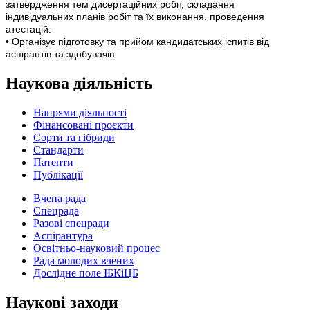
затвердження тем дисертаційних робіт, складання
індивідуальних планів робіт та їх виконання, проведення
атестацій.
• Організує підготовку та прийом кандидатських іспитів від
аспірантів та здобувачів.
Наукова діяльність
Напрями діяльності
Фінансовані проєкти
Сорти та гібриди
Стандарти
Патенти
Публікації
Вчена рада
Спецрада
Разові спецради
Аспірантура
Освітньо-науковий процес
Рада молодих вчених
Дослідне поле ІБКіЦБ
Наукові заходи