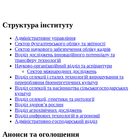
Структура інституту
Адміністративне управління
Сектор бухгалтерського обліку та звітності
Сектор наукового забезпечення обліку кадрів
Відділ досліджень інноваційного потенціалу та
трансферу технологій
Науково-організаційний відділ та аспірантури
Сектор міжнародних досліджень
Відділ селекції і сталих технологій вирощування та
переробляння біоенергетичних культур
Відділ селекції та насінництва сільськогосподарських
культур
Відділ селекції, генетики та цитології
Відділ здоров’я рослин
Відділ агрохімічних досліджень
Відділ цифрових технологій в агрономії
Адміністративно-господарський відділ
Анонси та оголошення