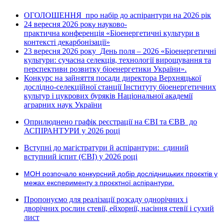
ОГОЛОШЕННЯ про набір до аспірантури на 2026 рік
24 вересня 2026 рок
науково-
у
практична конференція «Біоенергетичні культури в
контексті декарбонізації»
23 вересня 2026 року
День поля – 2026 «Біоенергетичні
культури: сучасна селекція, технології вирощування та
перспективи розвитку біоенергетики України».
Конкурс на зайняття посади директора Верхняцької
дослідно-селекційної станції Інституту біоенергетичних
культур і цукрових буряків Національної академії
аграрних наук України
Оприлюднено графік реєстрації на ЄВІ та ЄВВ до
АСПІРАНТУРИ у 2026 році
Вступні до магістратури й аспірантури: єдиний
вступний іспит (ЄВІ) у 2026 році
МОН розпочало конкурсний добір дослідницьких проєктів у
межах експерименту з проєктної аспірантури.
Пропонуємо для реалізації розсаду однорічних і
дворічних рослин стевії, ейхорнії, насіння стевії і сухий
лист