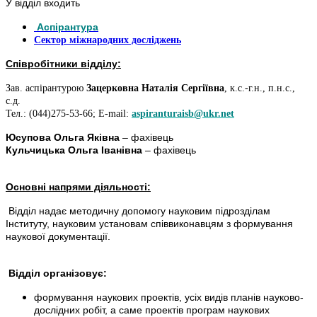
У відділ входить
Аспірантура
Сектор міжнародних досліджень
Співробітники відділу:
Зав. аспірантурою
Зацерковна Наталія Сергіївна
, к.с.-г.н., п.н.с.,
с.д.
Тел.:
(044)275-53-66;
E-mail:
aspiranturaisb@ukr.net
Юсупова Ольга Яківна
– фахівець
Кульчицька Ольга Іванівна
– фахівець
Основні напрями діяльності:
Відділ надає методичну допомогу науковим підрозділам
Інституту, науковим установам співвиконавцям з формування
наукової документації.
Відділ організовує:
формування наукових проектів, усіх видів планів науково-
дослідних робіт, а саме проектів програм наукових