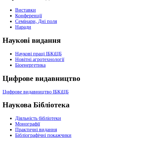
Виставки
Конференції
Семінари, Дні поля
Наради
Наукові видання
Наукові праці ІБКіЦБ
Новітні агротехнології
Бiоенергетика
Цифрове видавництво
Цифрове видавництво ІБКіЦБ
Наукова Бібліотека
Діяльність бібліотеки
Монографії
Практичні видання
Бібліографічні покажчики