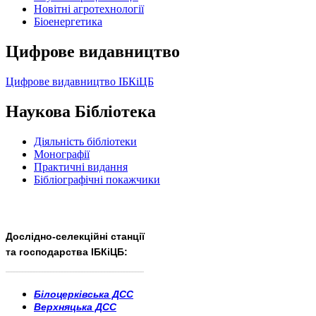
Новітні агротехнології
Бiоенергетика
Цифрове видавництво
Цифрове видавництво ІБКіЦБ
Наукова Бібліотека
Діяльність бібліотеки
Монографії
Практичні видання
Бібліографічні покажчики
Дослідно-селекційні станції
та господарства ІБКіЦБ:
______________________
___________________________
Білоцерківська ДСС
Верхняцька ДСС