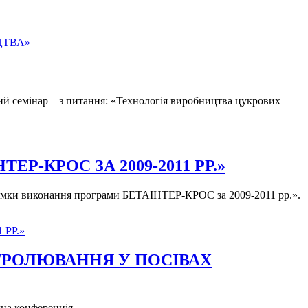
ЦТВА»
ний семінар з питання: «Технологія виробництва цукрових
-КРОС ЗА 2009-2011 РР.»
дсумки виконання програми БЕТАІНТЕР-КРОС за 2009-2011 рр.».
РР.»
НТРОЛЮВАННЯ У ПОСІВАХ
чна конференція