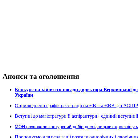
Анонси та оголошення
Конкурс на зайняття посади директора Верхняцької дос
України
Оприлюднено графік реєстрації на ЄВІ та ЄВВ до АСПІ
Вступні до магістратури й аспірантури: єдиний вступний 
МОН розпочало конкурсний добір дослідницьких проєктів у 
Пропонуємо для реалізації розсаду однорічних і дворічних р