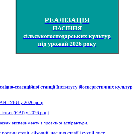
РЕАЛІЗАЦІЯ
НАСІННЯ
сільськогосподарських культур
під урожай 2026 року
лідно-селекційної станції Інституту біоенергетичних культур 
РАНТУРИ у 2026 році
іспит (ЄВІ) у 2026 році
межах експерименту з проєктної аспірантури.
ослин стевії, ейхорнії, насіння стевії і сухий лист