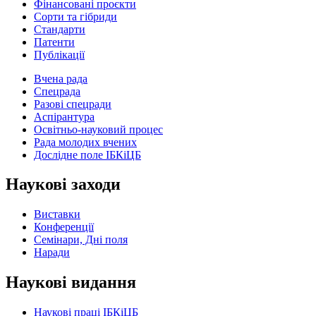
Фінансовані проєкти
Сорти та гібриди
Стандарти
Патенти
Публікації
Вчена рада
Спецрада
Разові спецради
Аспірантура
Освітньо-науковий процес
Рада молодих вчених
Дослідне поле ІБКіЦБ
Наукові заходи
Виставки
Конференції
Семінари, Дні поля
Наради
Наукові видання
Наукові праці ІБКіЦБ