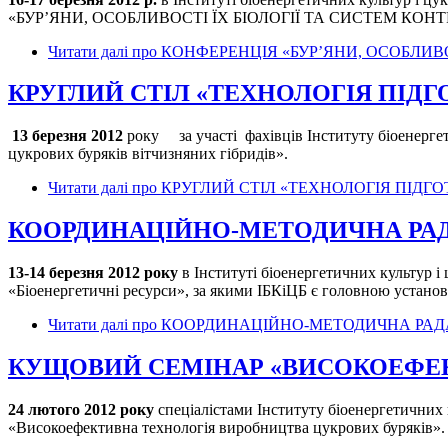
«БУР’ЯНИ, ОСОБЛИВОСТІ ЇХ БІОЛОГІЇ ТА СИСТЕМ К
Читати далі
про КОНФЕРЕНЦІЯ «БУР’ЯНИ, ОСОБЛИВ
КРУГЛИЙ СТІЛ «ТЕХНОЛОГІЯ ПІДГ
13 березня 2012
року за участі фахівців Інституту біоенергет
цукрових буряків вітчизняних гібридів».
Читати далі
про КРУГЛИЙ СТІЛ «ТЕХНОЛОГІЯ ПІДГ
КООРДИНАЦІЙНО-МЕТОДИЧНА РАДА 
13-14 березня 2012 року
в Інституті біоенергетичних культур 
«Біоенергетичні ресурси», за якими ІБКіЦБ є головною установо
Читати далі
про КООРДИНАЦІЙНО-МЕТОДИЧНА РАДА 
КУЩОВИЙ СЕМІНАР «ВИСОКОЕФЕК
24 лютого 2012 року
спеціалістами Інституту біоенергетичних 
«Високоефективна технологія виробництва цукрових буряків».