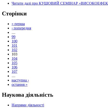
Читати далі
про КУЩОВИЙ СЕМІНАР «ВИСОКОЕФЕК
Сторінки
« перша
‹ попередня
…
99
100
101
102
103
104
105
106
107
…
наступна ›
остання »
Наукова діяльність
Напрями діяльності