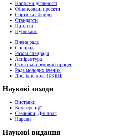
Напрями діяльності
Фінансовані проєкти
Сорти та гібриди
Стандарти
Патенти
Публікації
Вчена рада
Спецрада
Разові спецради
Аспірантура
Освітньо-науковий процес
Рада молодих вчених
Дослідне поле ІБКіЦБ
Наукові заходи
Виставки
Конференції
Семінари, Дні поля
Наради
Наукові видання