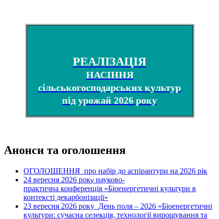
РЕАЛІЗАЦІЯ
НАСІННЯ
сільськогосподарських культур
під урожай 2026 року
Анонси та оголошення
ОГОЛОШЕННЯ про набір до аспірантури на 2026 рік
24 вересня 2026 рок
науково-
у
практична конференція «Біоенергетичні культури в
контексті декарбонізації»
23 вересня 2026 року
День поля – 2026 «Біоенергетичні
культури: сучасна селекція, технології вирощування та