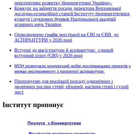
перспективи розвитку біоенергетики України».
Конкурс на зайняття посади директора Верхняцької
дослідно-селекційної станції Інституту біоенергетичних
культур і цукрових буряків Національної академії
аграрних наук України
Оприлюднено графік реєстрації на ЄВІ та ЄВВ до
АСПІРАНТУРИ у 2026 році
Вступні до магістратури й аспірантури: єдиний
вступний іспит (ЄВІ) у 2026 році
МОН розпочало конкурсний добір дослідницьких проєктів у
межах експерименту з проєктної аспірантури.
Пропонуємо для реалізації розсаду однорічних і
дворічних рослин стевії, ейхорнії, насіння стевії і сухий
лист
Інститут пропонує
Послуги з біоенергетики
Реалізація посівного матеріалу