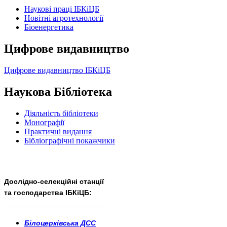
Наукові праці ІБКіЦБ
Новітні агротехнології
Бiоенергетика
Цифрове видавництво
Цифрове видавництво ІБКіЦБ
Наукова Бібліотека
Діяльність бібліотеки
Монографії
Практичні видання
Бібліографічні покажчики
Дослідно-селекційні станції
та господарства ІБКіЦБ:
______________________
___________________________
Білоцерківська ДСС