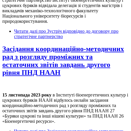
стратегічне партнерство Інститут біоенергетичних культур і
цукрових буряків відвідала делегація зі студентів магістрів і
викладачів механіко-технологічного факультету
Національного університету біоресурсів і
природокористування.
Читати далі
про Зустріч відповідно до договору про
стратегічне партнерство
Засідання координаційно-методичних
рад з розгляду проміжних та
остаточних звітів завдань другого
рівня ПНД НААН
15 листопада 2023 року
в Інституті біоенергетичних культур і
цукрових буряків НААН відбулось онлайн засідання
координаційно-методичних рад з розгляду проміжних та
остаточних звітів завдань другого рівня ПНД НААН 27
«Буряки цукрові та інші нішеві культури» та ПНД НААН 26
«Біоенергетичні ресурси».