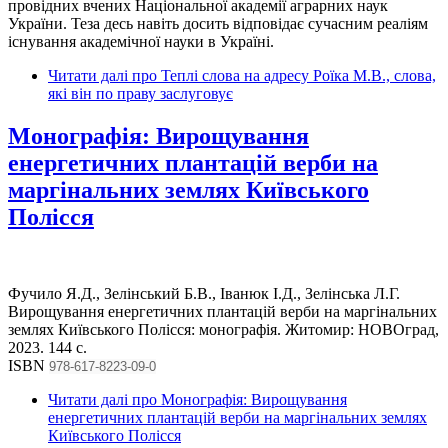
провідних вчених Національної академії аграрних наук
України. Теза десь навіть досить відповідає сучасним реаліям
існування академічної науки в Україні.
Читати далі
про Теплі слова на адресу Роїка М.В., слова,
які він по праву заслуговує
Монографія: Вирощування
енергетичних плантацій верби на
маргінальних землях Київського
Полісся
Фучило Я.Д., Зелінський Б.В., Іванюк І.Д., Зелінська Л.Г.
Вирощування енергетичних плантацій верби на маргінальних
землях Київського Полісся: монографія. Житомир: НОВОград,
2023. 144 с.
ISBN
978-617-8223-09-0
Читати далі
про Монографія: Вирощування
енергетичних плантацій верби на маргінальних землях
Київського Полісся