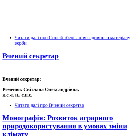
Читати далі
про Спосіб зберігання садивного матеріалу
верби
Вчений секретар
Вчений секретар:
Ременюк Світлана Олександрівна,
к.с.-г. н., с.н.с.
Читати далі
про Вчений секретар
Монографія: Розвиток аграрного
природокористування в умовах зміни
клімату