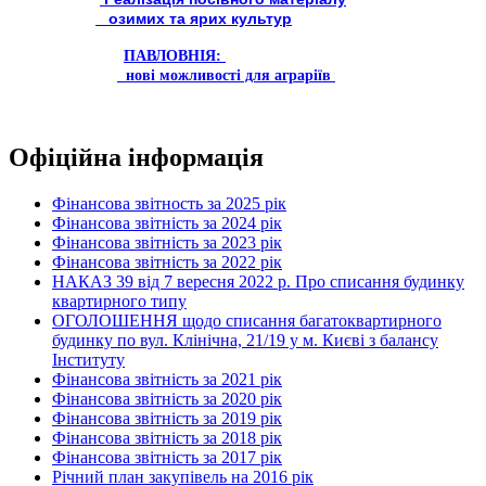
озимих та ярих культур
ПАВЛОВНІЯ:
нові можливості для аграріїв
Офіційна інформація
Фінансова звітность за 2025 рік
Фінансова звітність за 2024 рік
Фінансова звітність за 2023 рік
Фінансова звітність за 2022 рік
НАКАЗ 39 від 7 вересня 2022 р. Про списання будинку
квартирного типу
ОГОЛОШЕННЯ щодо списання багатоквартирного
будинку по вул. Клінічна, 21/19 у м. Києві з балансу
Інституту
Фінансова звітність за 2021 рік
Фінансова звітність за 2020 рік
Фінансова звітність за 2019 рік
Фінансова звітність за 2018 рік
Фінансова звітність за 2017 рік
Річний план закупівель на 2016 рік