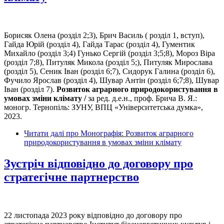
Борисяк Олена (розділ 2;3), Брич Василь ( розділ 1, вступ),
Гайда Юрій (розділ 4), Гайда Тарас (розділ 4), Гументик
Михайло (розділ 3;4) Гунько Сергій (розділ 3;5;8), Мороз Віра
(розділ 7;8), Питуляк Микола (розділ 5;), Питуляк Мирослава
(розділ 5), Сеник Іван (розділ 6;7), Сидорук Галина (розділ 6),
Фучило Ярослав (розділ 4), Шувар Антін (розділ 6;7;8), Шувар
Іван (розділ 7).
Розвиток аграрного природокористування в
умовах зміни клімату /
за ред. д.е.н., проф. Брича В. Я.:
моногр. Тернопіль: ЗУНУ, ВПЦ «Університетська думка»,
2023.
Читати далі
про Монографія: Розвиток аграрного
природокористування в умовах зміни клімату
Зустріч відповідно до договору про
стратегічне партнерство
22 листопада 2023 року відповідно до договору про