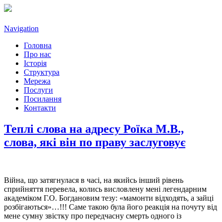
Navigation
Головна
Про нас
Історія
Структура
Мережа
Послуги
Посилання
Контакти
Теплі слова на адресу Роїка М.В.,
слова, які він по праву заслуговує
Війна, що затягнулася в часі, на якийсь інший рівень
сприйняття перевела, колись висловлену мені легендарним
академіком Г.О. Богдановим тезу: «мамонти відходять, а зайці
розбігаються»…!!! Саме такою була його реакція на почуту від
мене сумну звістку про передчасну смерть одного із