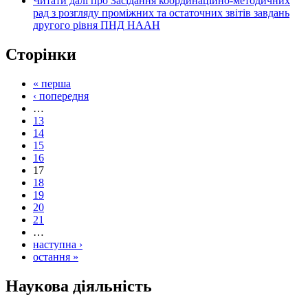
Читати далі
про Засідання координаційно-методичних
рад з розгляду проміжних та остаточних звітів завдань
другого рівня ПНД НААН
Сторінки
« перша
‹ попередня
…
13
14
15
16
17
18
19
20
21
…
наступна ›
остання »
Наукова діяльність