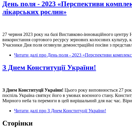
День поля - 2023 «Перспективи комплек
лікарських рослин»
27 червня 2023 року на базі Виставково-інноваційного центру 
використання сортового ресурсу зернових колосових культур, к
Учасники Дня поля оглянули демонстраційні посіви з представле
Читати далі
про День поля - 2023 «Перспективи комплексн
З Днем Конституції України!
З Днем Конституції України!
Цього року виповнюється 27 рокі
поспіль Україна святкує його в умовах воєнного стану. Конститу
Мирного неба та перемоги в цей вирішальний для нас час. Вір
Читати далі
про З Днем Конституції України!
Сторінки