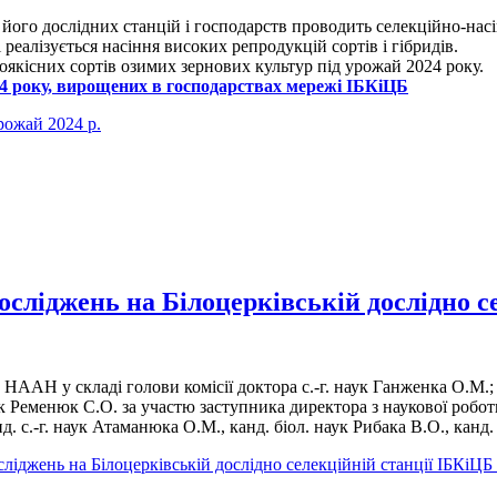
а його дослідних станцій і господарств проводить селекційно-на
реалізується насіння високих репродукцій сортів і гібридів.
оякісних сортів озимих зернових культур під урожай 2024 року.
24 року, вирощених в господарствах мережі ІБКіЦБ
рожай 2024 р.
осліджень на Білоцерківській дослідно 
ААН у складі голови комісії доктора с.-г. наук Ганженка О.М.; чл
аук Ременюк С.О. за участю заступника директора з наукової роботи,
 с.-г. наук Атаманюка О.М., канд. біол. наук Рибака В.О., канд. с.-
ліджень на Білоцерківській дослідно селекційній станції ІБКі