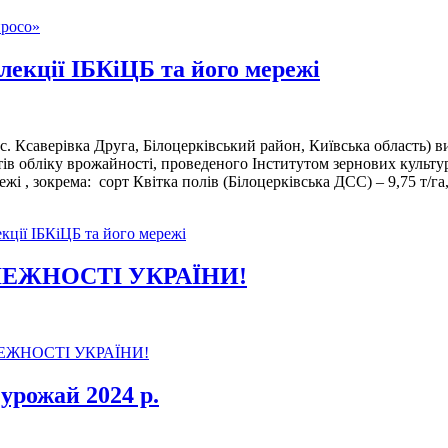
просо»
лекції ІБКіЦБ та його мережі
 Ксаверівка Друга, Білоцерківський район, Київська область) в
атів обліку врожайності, проведеного Інститутом зернових кул
жі , зокрема: сорт Квітка полів (Білоцерківська ДСС) – 9,75 т/га,
кції ІБКіЦБ та його мережі
ЛЕЖНОСТІ УКРАЇНИ!
ЕЖНОСТІ УКРАЇНИ!
урожай 2024 р.