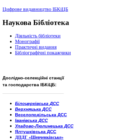
Цифрове видавництво ІБКіЦБ
Наукова Бібліотека
Діяльність бібліотеки
Монографії
Практичні видання
Бібліографічні покажчики
Дослідно-селекційні станції
та господарства ІБКіЦБ:
______________________
___________________________
Білоцерківська ДСС
Верхняцька ДСС
Веселоподільська ДСС
Іванівська ДСС
Уладово-Люлинецька ДСС
Ялтушківська ДСС
ДПДГ «Шевченківське»