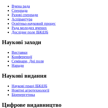
Вчена рада
Спецрада
Разові спецради
Аспірантура
Освітньо-науковий процес
Рада молодих вчених
Дослідне поле ІБКіЦБ
Наукові заходи
Виставки
Конференції
Семінари, Дні поля
Наради
Наукові видання
Наукові праці ІБКіЦБ
Новітні агротехнології
Бiоенергетика
Цифрове видавництво