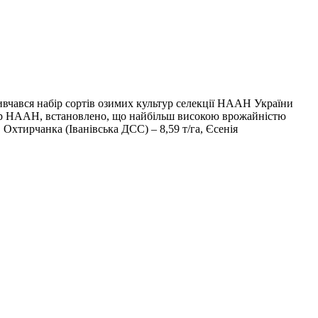
ивчався набір сортів озимих культур селекції НААН України
ьтур НААН, встановлено, що найбільш високою врожайністю
 Охтирчанка (Іванівська ДСС) – 8,59 т/га, Єсенія