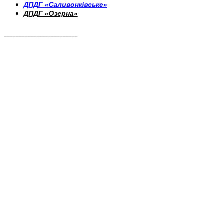
ДПДГ «Саливонківське»
ДПДГ «Озерна»
_________________________