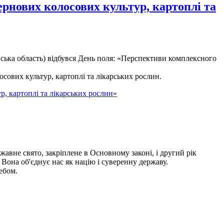
рнових колосових культур, картоплі та
вська область) відбувся День поля: «Перспективи комплексного
сових культур, картоплі та лікарських рослин.
, картоплі та лікарських рослин»
вне свято, закріплене в Основному законі, і другий рік
 Вона об'єднує нас як націю і суверенну державу.
ебом.