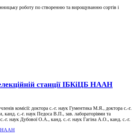
сінницьку роботу по створенню та вирощуванню сортів і
селекційній станції ІБКіЦБ НААН
енів комісії: доктора с.-г. наук Гументика М.Я., доктора с.-г.
 канд. с.-г. наук Педоса В.П., зав. лабораторіями та
г. наук Дубової О.А., канд. с.-г. наук Гагіна А.О., канд. с.-г.
ЦБ НААН