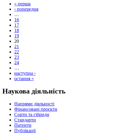
« перша
‹ попередня
…
16
17
18
19
20
21
22
23
24
…
наступна ›
остання »
Наукова діяльність
Напрями діяльності
Фінансовані проєкти
Сорти та гібриди
Стандарти
Патенти
Публікації