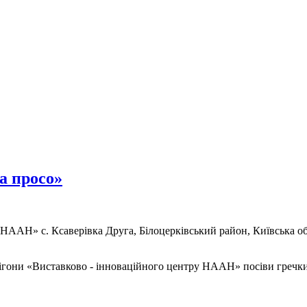
а просо»
 НААН» с. Ксаверівка Друга, Білоцерківський район, Київська об
ігони «Виставково - інноваційного центру НААН» посіви гречки 