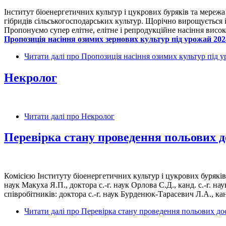
Інститут біоенергетичних культур і цукрових буряків та мереж
гібридів сільськогосподарських культур. Щорічно вирощується і 
Пропонуємо супер елітне, елітне і репродукційне насіння висок
Пропозиція насіння озимих зернових культур під урожай 20
Читати далі
про Пропозиція насіння озимих культур під у
Некролог
Читати далі
про Некролог
Перевірка стану проведення польових д
Комісією Інституту біоенергетичних культур і цукрових буряків Н
наук Макуха Я.П., доктора с.-г. наук Орлова С.Д., канд. с.-г. н
співробітників: доктора с.-г. наук Бурденюк-Тарасевич Л.А., канд.
Читати далі
про Перевірка стану проведення польових дос