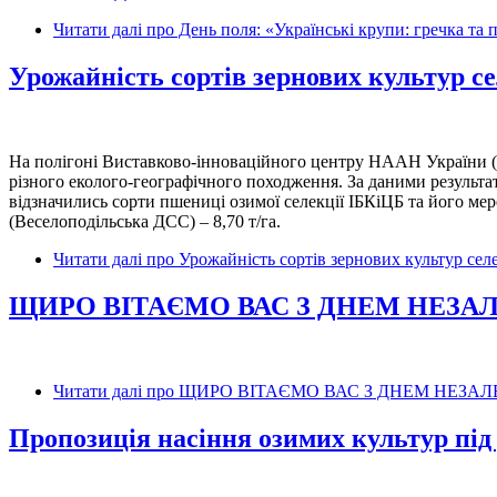
Читати далі
про День поля: «Українські крупи: гречка та 
Урожайність сортів зернових культур се
На полігоні Виставково-інноваційного центру НААН України (с.
різного еколого-географічного походження. За даними результ
відзначились сорти пшениці озимої селекції ІБКіЦБ та його мере
(Веселоподільська ДСС) – 8,70 т/га.
Читати далі
про Урожайність сортів зернових культур селе
ЩИРО ВІТАЄМО ВАС З ДНЕМ НЕЗА
Читати далі
про ЩИРО ВІТАЄМО ВАС З ДНЕМ НЕЗАЛ
Пропозиція насіння озимих культур під 