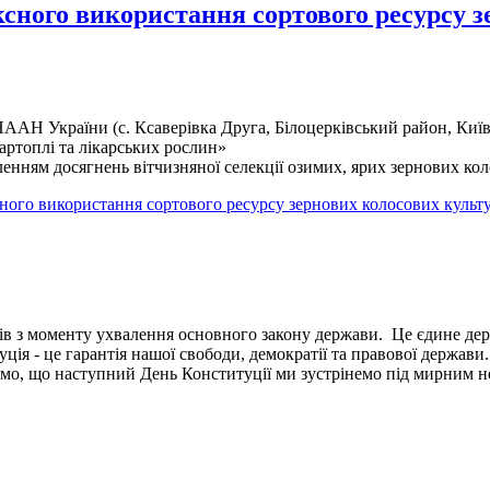
сного використання сортового ресурсу зе
НААН України (с. Ксаверівка Друга, Білоцерківський район, Киї
артоплі та лікарських рослин»
нням досягнень вітчизняної селекції озимих, ярих зернових коло
ого використання сортового ресурсу зернових колосових культур
в з моменту ухвалення основного закону держави. Це єдине держа
ція - це гарантія нашої свободи, демократії та правової держави.
имо, що наступний День Конституції ми зустрінемо під мирним н