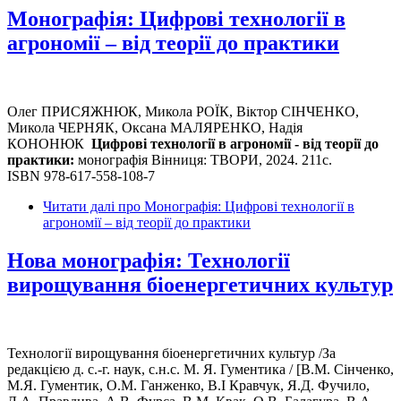
Монографія: Цифрові технології в
агрономії – від теорії до практики
Олег ПРИСЯЖНЮК, Микола РОЇК, Віктор СІНЧЕНКО,
Микола ЧЕРНЯК, Оксана МАЛЯРЕНКО, Надія
КОНОНЮК
Цифрові технології в агрономії - від теорії до
практики:
монографія Вінниця: ТВОРИ, 2024. 211с.
ISBN 978-617-558-108-7
Читати далі
про Монографія: Цифрові технології в
агрономії – від теорії до практики
Нова монографія: Технології
вирощування біоенергетичних культур
Технології вирощування біоенергетичних культур /За
редакцією д. с.-г. наук, с.н.с. М. Я. Гументика / [В.М. Сінченко,
М.Я. Гументик, О.М. Ганженко, В.І Кравчук, Я.Д. Фучило,