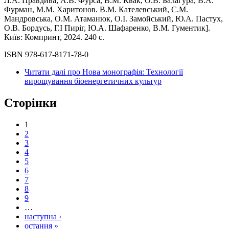
Л.А. Правдива, А.В. Фурса, В.М. Квак, О.В. Балагура, В.А.
Фурман, М.М. Харитонов. В.М. Кателевський, С.М.
Мандровська, О.М. Атаманюк, О.І. Замойський, Ю.А. Пастух,
О.В. Бордусь, Г.І Пиріг, Ю.А. Шафаренко, В.М. Гументик].
Київ: Компринт, 2024. 240 с.
ISBN 978-617-8171-78-0
Читати далі
про Нова монографія: Технології
вирощування біоенергетичних культур
Сторінки
1
2
3
4
5
6
7
8
9
…
наступна ›
остання »