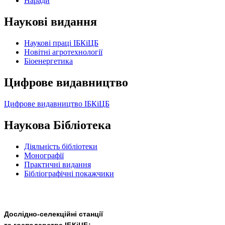
Наради
Наукові видання
Наукові праці ІБКіЦБ
Новітні агротехнології
Бiоенергетика
Цифрове видавництво
Цифрове видавництво ІБКіЦБ
Наукова Бібліотека
Діяльність бібліотеки
Монографії
Практичні видання
Бібліографічні покажчики
Дослідно-селекційні станції