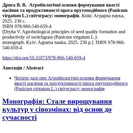
Дрига В. В. Агробіологічні основи формування якості
насіння та продуктивності проса прутоподібного (Panicum
virgatum L.) світчграсу: монографія
. Київ: Аграрна наука,
2025. 236 с.
ISBN 978-966-540-659-4
[Dryha V. Agrobiolo­gical principles of seed quality formation and
productivity of switchgrass (Panicum virgatum L.):
monograph. Kyiv: Agrarna nauka, 2025. 236 р.] ISBN 978-966-
540-659-4
https://doi.org/10.31073/978-966-540-659-4
Анотація / Abstract
Читати далі
про Агробіологічні основи формування
якості насіння та продуктивності проса прутоподібного
(Panicum virgatum L.) світчграсу: монографія
Монографія: Стале вирощування
культур у сівозмінах: від основ до
сучасності