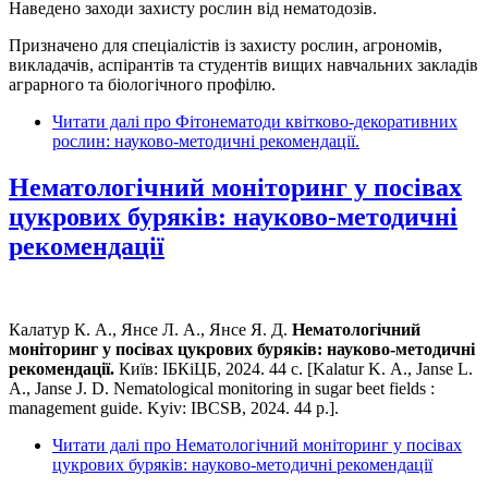
Наведено заходи захисту рослин від нематодозів.
Призначено для спеціалістів із захисту рослин, агрономів,
викладачів, аспірантів та студентів вищих навчальних закладів
аграрного та біологічного профілю.
Читати далі
про Фітонематоди квітково-декоративних
рослин: науково-методичні рекомендації.
Нематологічний моніторинг у посівах
цукрових буряків: науково-методичні
рекомендації
Калатур К. А., Янсе Л. А., Янсе Я. Д.
Нематологічний
моніторинг у посівах цукрових буряків: науково-методичні
рекомендації.
Київ: ІБКіЦБ, 2024. 44 с. [Kalatur K. А., Janse L.
А., Janse J. D. Nematological monitoring in sugar beet fields :
management guide. Kyiv: IBCSB, 2024. 44 р.].
Читати далі
про Нематологічний моніторинг у посівах
цукрових буряків: науково-методичні рекомендації