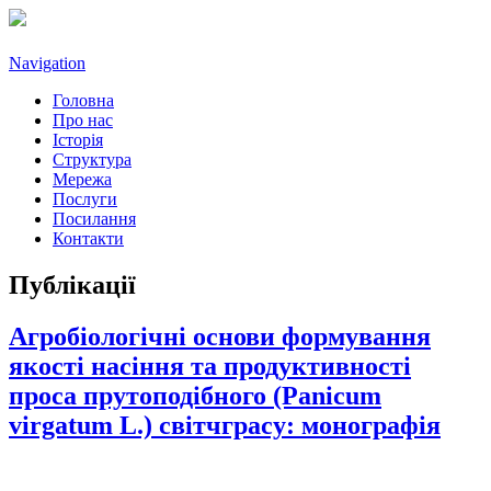
Navigation
Головна
Про нас
Історія
Структура
Мережа
Послуги
Посилання
Контакти
Публікації
Агробіологічні основи формування
якості насіння та продуктивності
проса прутоподібного (Panicum
virgatum L.) світчграсу: монографія