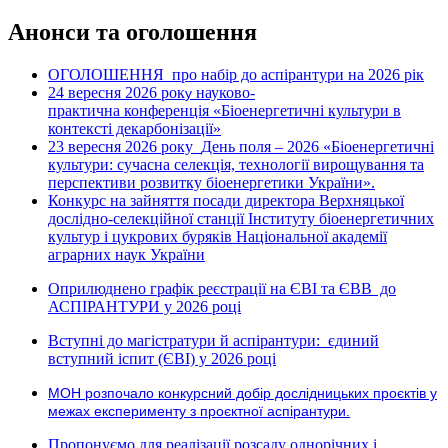
Анонси та оголошення
ОГОЛОШЕННЯ про набір до аспірантури на 2026 рік
24 вересня 2026 рок
науково-
у
практична конференція «Біоенергетичні культури в
контексті декарбонізації»
23 вересня 2026 року
День поля – 2026 «Біоенергетичні
культури: сучасна селекція, технології вирощування та
перспективи розвитку біоенергетики України».
Конкурс на зайняття посади директора Верхняцької
дослідно-селекційної станції Інституту біоенергетичних
культур і цукрових буряків Національної академії
аграрних наук України
Оприлюднено графік реєстрації на ЄВІ та ЄВВ до
АСПІРАНТУРИ у 2026 році
Вступні до магістратури й аспірантури: єдиний
вступний іспит (ЄВІ) у 2026 році
МОН розпочало конкурсний добір дослідницьких проєктів у
межах експерименту з проєктної аспірантури.
Пропонуємо для реалізації розсаду однорічних і