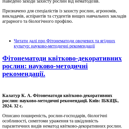
Наведено заходи захисту рослин від нематодозів.
Призначено для спеціалістів із захисту рослин, агрономів,
викладачів, аспірантів та студентів вищих навчальних закладів
аграрного та біологічного профілю.
Читати далі
про Фітонематоди овочевих та ягідних
культур: науково-методичні рекомендації
Фітонематоди квітково-декоративних
рослин: науково-методичні
рекомендації.
Калатур К. А. Фітонематоди квітково-декоративних
рослин: науково-методичні рекомендації.
Київ: ІБКіЦБ,
2024. 32 с.
Описано поширеність, рослин-господарів, біологічні
особливості, симптоми ураження та шкідливість
паразитичних видів нематод квітково-декоративних рослин.