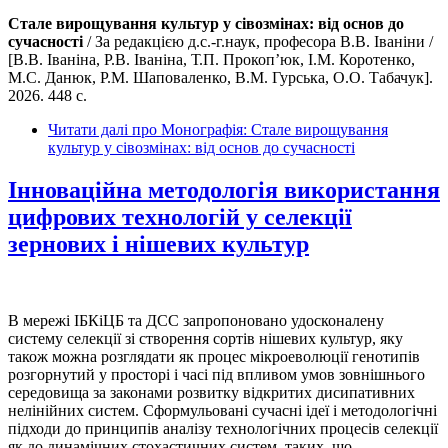
Стале вирощування культур у сівозмінах: від основ до
сучасності
/ За редакцією д.с.-г.наук, професора В.В. Іваніни /
[В.В. Іваніна, Р.В. Іваніна, Т.П. Прокоп’юк, І.М. Коротенко,
М.С. Данюк, Р.М. Шаповаленко, В.М. Гурська, О.О. Табачук].
2026. 448 с.
Читати далі
про Монографія: Стале вирощування
культур у сівозмінах: від основ до сучасності
Інноваційна методологія використання
цифрових технологій у селекції
зернових і нішевих культур
В мережі ІБКіЦБ та ДСС запропоновано удосконалену
систему селекції зі створення сортів нішевих культур, яку
також можна розглядати як процес мікроеволюції генотипів
розгорнутий у просторі і часі під впливом умов зовнішнього
середовища за законами розвитку відкритих дисипативних
нелінійних систем. Сформульовані сучасні ідеї і методологічні
підходи до принципів аналізу технологічних процесів селекції
як до динамічних стохастичних систем, таких, що