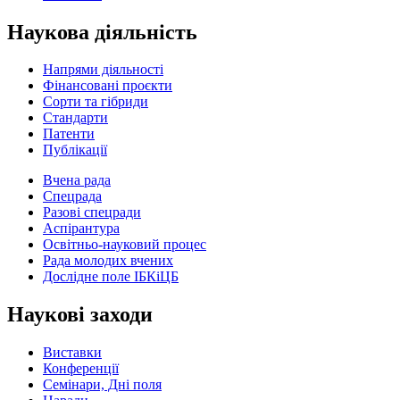
Наукова діяльність
Напрями діяльності
Фінансовані проєкти
Сорти та гібриди
Стандарти
Патенти
Публікації
Вчена рада
Спецрада
Разові спецради
Аспірантура
Освітньо-науковий процес
Рада молодих вчених
Дослідне поле ІБКіЦБ
Наукові заходи
Виставки
Конференції
Семінари, Дні поля