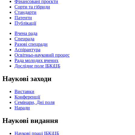
Фінансовані проєкти
Сорти та гібриди
Стандарти
Патенти
Публікації
Вчена рада
Спецрада
Разові спецради
Аспірантура
Освітньо-науковий процес
Рада молодих вчених
Дослідне поле ІБКіЦБ
Наукові заходи
Виставки
Конференції
Семінари, Дні поля
Наради
Наукові видання
Наукові праці ІБКіЦБ