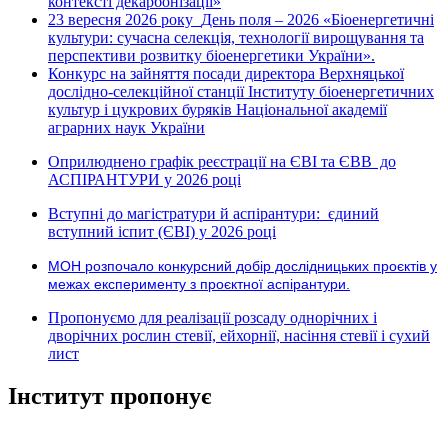
контексті декарбонізації»
23 вересня 2026 року
День поля – 2026 «Біоенергетичні
культури: сучасна селекція, технології вирощування та
перспективи розвитку біоенергетики України».
Конкурс на зайняття посади директора Верхняцької
дослідно-селекційної станції Інституту біоенергетичних
культур і цукрових буряків Національної академії
аграрних наук України
Оприлюднено графік реєстрації на ЄВІ та ЄВВ до
АСПІРАНТУРИ у 2026 році
Вступні до магістратури й аспірантури: єдиний
вступний іспит (ЄВІ) у 2026 році
МОН розпочало конкурсний добір дослідницьких проєктів у
межах експерименту з проєктної аспірантури.
Пропонуємо для реалізації розсаду однорічних і
дворічних рослин стевії, ейхорнії, насіння стевії і сухий
лист
Інститут пропонує