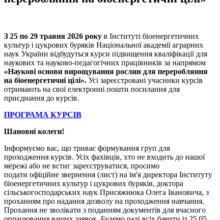
З 25 по 29 травня 2026 року
в Інституті біоенергетичних
культур і цукрових буряків Національної академії аграрних
наук України відбудуться курси підвищення кваліфікації для
наукових та науково-педагогічних працівників за напрямом
«Наукові основи вирощування рослин для переробляння
на біоенергетичні цілі».
Усі зареєстровані учасники курсів
отримають на свої електронні пошти посилання для
приєднання до курсів.
ПРОГРАМА КУРСІВ
Шановні колеги!
Інформуємо вас, що триває формування груп для
проходження курсів. Усіх фахівців, хто не входить до нашої
мережі або не встиг зареєструватися, просимо
подати офіційне звернення (лист) на ім'я директора Інституту
біоенергетичних культур і цукрових буряків, доктора
сільськогосподарських наук Присяжнюка Олега Івановича, з
проханням про надання дозволу на проходження навчання.
Прохання не зволікати з поданням документів для вчасного
опрацювання ваших заявок. Будемо раді всіх бачити із 25.05