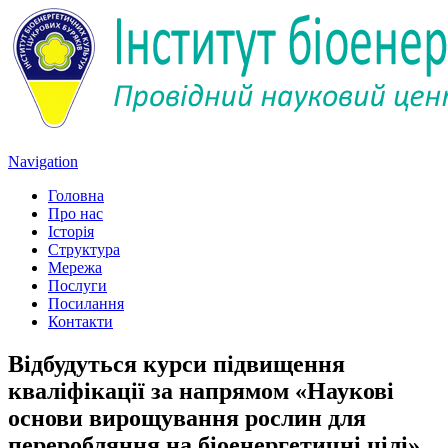
Navigation
Головна
Про нас
Історія
Структура
Мережа
Послуги
Посилання
Контакти
Відбудуться курси підвищення
кваліфікації за напрямом «Наукові
основи вирощування рослин для
переробляння на біоенергетичні цілі»