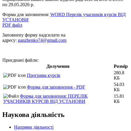
по 29.05.2026 р.
Форма для заповнення:
WORD Перелік учасників курсів ВІД
УСТАНОВИ
PDF файл
Заповнену форму надсилати на
адресу:
ganzhenko74@gmail.com
Приєднані файли:
Долучення
Розмір
280.8
Програма курсів
КБ
54.03
Форма для заповнення - PDF
КБ
Форма для заповнення: ПЕРЕЛІК
15.81
УЧАСНИКІВ КУРСІВ ВІД УСТАНОВИ
КБ
Наукова діяльність
Напрями діяльності