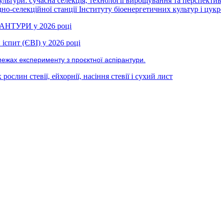
ультури: сучасна селекція, технології вирощування та перспекти
но-селекційної станції Інституту біоенергетичних культур і цукр
РАНТУРИ у 2026 році
іспит (ЄВІ) у 2026 році
межах експерименту з проєктної аспірантури.
ослин стевії, ейхорнії, насіння стевії і сухий лист