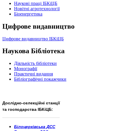
Наукові праці ІБКіЦБ
Новітні агротехнології
Бiоенергетика
Цифрове видавництво
Цифрове видавництво ІБКіЦБ
Наукова Бібліотека
Діяльність бібліотеки
Монографії
Практичні видання
Бібліографічні покажчики
Дослідно-селекційні станції
та господарства ІБКіЦБ:
______________________
___________________________
Білоцерківська ДСС