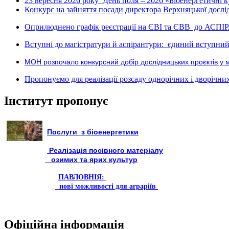
23 вересня 2026 року
День поля – 2026 «Біоенергетичні к
Конкурс на зайняття посади директора Верхняцької дослід
Оприлюднено графік реєстрації на ЄВІ та ЄВВ до АСПІ
Вступні до магістратури й аспірантури: єдиний вступний 
МОН розпочало конкурсний добір дослідницьких проєктів у 
Пропонуємо для реалізації розсаду однорічних і дворічних р
Інститут пропонує
Послуги з біоенергетики
Реалізація посівного матеріалу
озимих та ярих культур
ПАВЛОВНІЯ:
нові можливості для аграріїв
Офіційна інформація