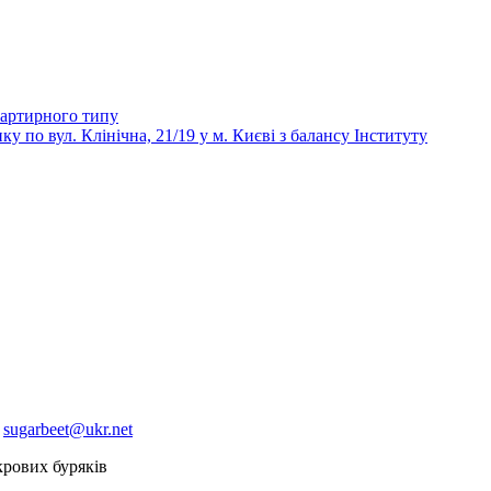
вартирного типу
 вул. Клінічна, 21/19 у м. Києві з балансу Інституту
:
sugarbeet@ukr.net
крових буряків