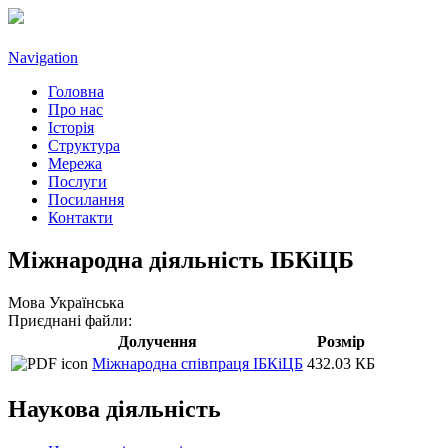
Navigation
Головна
Про нас
Історія
Структура
Мережа
Послуги
Посилання
Контакти
Міжнародна діяльність ІБКіЦБ
Мова
Українська
Приєднані файли:
Долучення
Розмір
Міжнародна співпраця ІБКіЦБ
432.03 КБ
Наукова діяльність