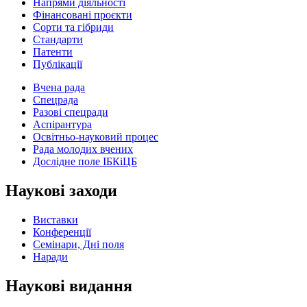
Напрями діяльності
Фінансовані проєкти
Сорти та гібриди
Стандарти
Патенти
Публікації
Вчена рада
Спецрада
Разові спецради
Аспірантура
Освітньо-науковий процес
Рада молодих вчених
Дослідне поле ІБКіЦБ
Наукові заходи
Виставки
Конференції
Семінари, Дні поля
Наради
Наукові видання