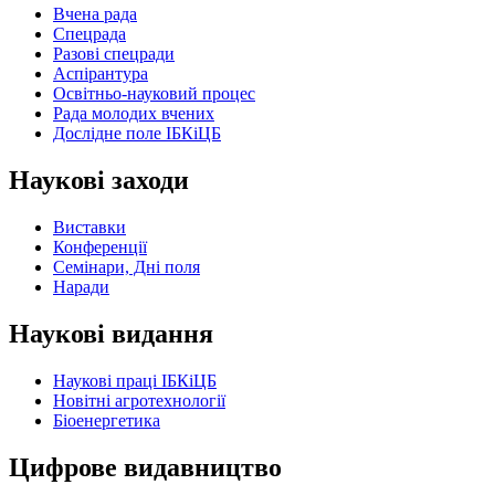
Вчена рада
Спецрада
Разові спецради
Аспірантура
Освітньо-науковий процес
Рада молодих вчених
Дослідне поле ІБКіЦБ
Наукові заходи
Виставки
Конференції
Семінари, Дні поля
Наради
Наукові видання
Наукові праці ІБКіЦБ
Новітні агротехнології
Бiоенергетика
Цифрове видавництво