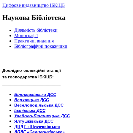
Цифрове видавництво ІБКіЦБ
Наукова Бібліотека
Діяльність бібліотеки
Монографії
Практичні видання
Бібліографічні покажчики
Дослідно-селекційні станції
та господарства ІБКіЦБ:
______________________
___________________________
Білоцерківська ДСС
Верхняцька ДСС
Веселоподільська ДСС
Іванівська ДСС
Уладово-Люлинецька ДСС
Ялтушківська ДСС
ДПДГ «Шевченківське»
ДПДГ «Саливонківське»