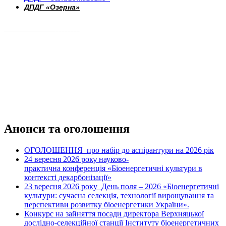
ДПДГ «Озерна»
_________________________
Анонси та оголошення
ОГОЛОШЕННЯ про набір до аспірантури на 2026 рік
24 вересня 2026 рок
науково-
у
практична конференція «Біоенергетичні культури в
контексті декарбонізації»
23 вересня 2026 року
День поля – 2026 «Біоенергетичні
культури: сучасна селекція, технології вирощування та
перспективи розвитку біоенергетики України».
Конкурс на зайняття посади директора Верхняцької
дослідно-селекційної станції Інституту біоенергетичних