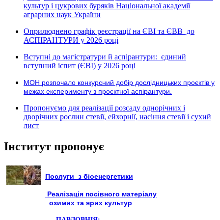
культур і цукрових буряків Національної академії
аграрних наук України
Оприлюднено графік реєстрації на ЄВІ та ЄВВ до
АСПІРАНТУРИ у 2026 році
Вступні до магістратури й аспірантури: єдиний
вступний іспит (ЄВІ) у 2026 році
МОН розпочало конкурсний добір дослідницьких проєктів у
межах експерименту з проєктної аспірантури.
Пропонуємо для реалізації розсаду однорічних і
дворічних рослин стевії, ейхорнії, насіння стевії і сухий
лист
Інститут пропонує
Послуги з біоенергетики
Реалізація посівного матеріалу
озимих та ярих культур
ПАВЛОВНІЯ: