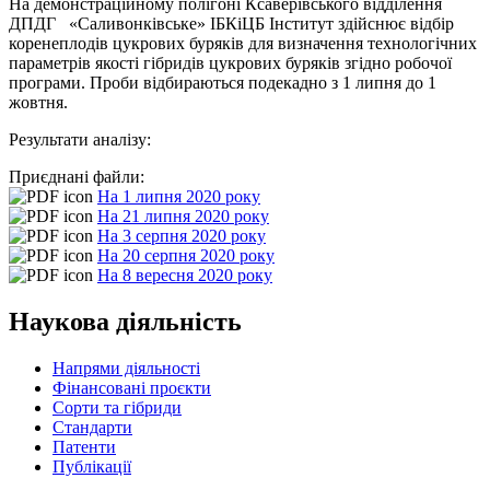
На демонстраційному полігоні Ксаверівського відділення
ДПДГ «Саливонківське» ІБКіЦБ Інститут здійснює відбір
коренеплодів цукрових буряків для визначення технологічних
параметрів якості гібридів цукрових буряків згідно робочої
програми. Проби відбираються подекадно з 1 липня до 1
жовтня.
Результати аналізу:
Приєднані файли:
На 1 липня 2020 року
На 21 липня 2020 року
На 3 серпня 2020 року
На 20 серпня 2020 року
На 8 вересня 2020 року
Наукова діяльність
Напрями діяльності
Фінансовані проєкти
Сорти та гібриди
Стандарти
Патенти
Публікації