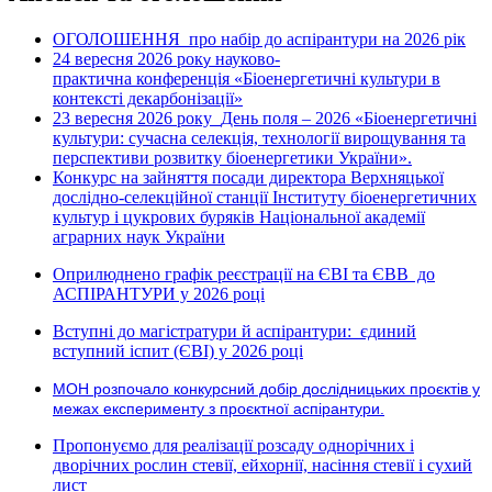
ОГОЛОШЕННЯ про набір до аспірантури на 2026 рік
24 вересня 2026 рок
науково-
у
практична конференція «Біоенергетичні культури в
контексті декарбонізації»
23 вересня 2026 року
День поля – 2026 «Біоенергетичні
культури: сучасна селекція, технології вирощування та
перспективи розвитку біоенергетики України».
Конкурс на зайняття посади директора Верхняцької
дослідно-селекційної станції Інституту біоенергетичних
культур і цукрових буряків Національної академії
аграрних наук України
Оприлюднено графік реєстрації на ЄВІ та ЄВВ до
АСПІРАНТУРИ у 2026 році
Вступні до магістратури й аспірантури: єдиний
вступний іспит (ЄВІ) у 2026 році
МОН розпочало конкурсний добір дослідницьких проєктів у
межах експерименту з проєктної аспірантури.
Пропонуємо для реалізації розсаду однорічних і
дворічних рослин стевії, ейхорнії, насіння стевії і сухий
лист