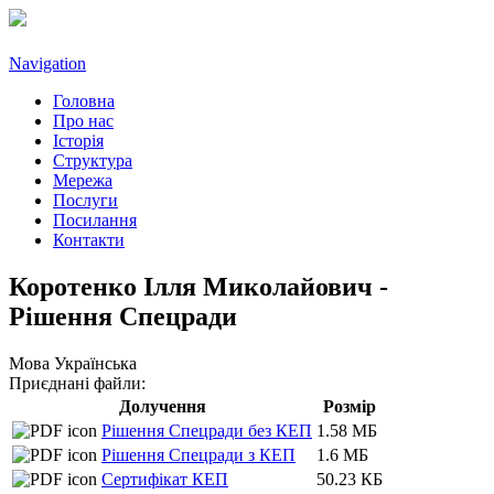
Navigation
Головна
Про нас
Історія
Структура
Мережа
Послуги
Посилання
Контакти
Коротенко Ілля Миколайович -
Рішення Спецради
Мова
Українська
Приєднані файли:
Долучення
Розмір
Рішення Спецради без КЕП
1.58 МБ
Рішення Спецради з КЕП
1.6 МБ
Сертифікат КЕП
50.23 КБ