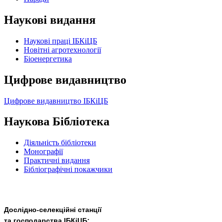
Наукові видання
Наукові праці ІБКіЦБ
Новітні агротехнології
Бiоенергетика
Цифрове видавництво
Цифрове видавництво ІБКіЦБ
Наукова Бібліотека
Діяльність бібліотеки
Монографії
Практичні видання
Бібліографічні покажчики
Дослідно-селекційні станції
та господарства ІБКіЦБ: