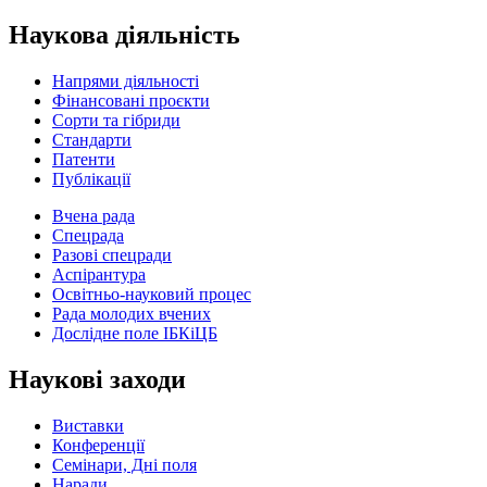
Наукова діяльність
Напрями діяльності
Фінансовані проєкти
Сорти та гібриди
Стандарти
Патенти
Публікації
Вчена рада
Спецрада
Разові спецради
Аспірантура
Освітньо-науковий процес
Рада молодих вчених
Дослідне поле ІБКіЦБ
Наукові заходи
Виставки
Конференції
Семінари, Дні поля
Наради