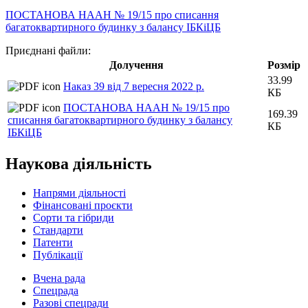
ПОСТАНОВА НААН № 19/15 про списання
багатоквартирного будинку з балансу ІБКіЦБ
Приєднані файли:
Долучення
Розмір
33.99
Наказ 39 від 7 вересня 2022 р.
КБ
ПОСТАНОВА НААН № 19/15 про
169.39
списання багатоквартирного будинку з балансу
КБ
ІБКіЦБ
Наукова діяльність
Напрями діяльності
Фінансовані проєкти
Сорти та гібриди
Стандарти
Патенти
Публікації
Вчена рада
Спецрада
Разові спецради