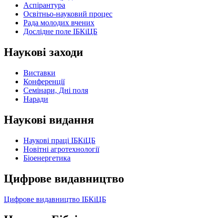
Аспірантура
Освітньо-науковий процес
Рада молодих вчених
Дослідне поле ІБКіЦБ
Наукові заходи
Виставки
Конференції
Семінари, Дні поля
Наради
Наукові видання
Наукові праці ІБКіЦБ
Новітні агротехнології
Бiоенергетика
Цифрове видавництво
Цифрове видавництво ІБКіЦБ