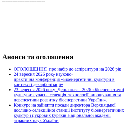
_________________________
Анонси та оголошення
ОГОЛОШЕННЯ про набір до аспірантури на 2026 рік
24 вересня 2026 рок
науково-
у
практична конференція «Біоенергетичні культури в
контексті декарбонізації»
23 вересня 2026 року
День поля – 2026 «Біоенергетичні
культури: сучасна селекція, технології вирощування та
перспективи розвитку біоенергетики України».
Конкурс на зайняття посади директора Верхняцької
дослідно-селекційної станції Інституту біоенергетичних
культур і цукрових буряків Національної академії
аграрних наук України