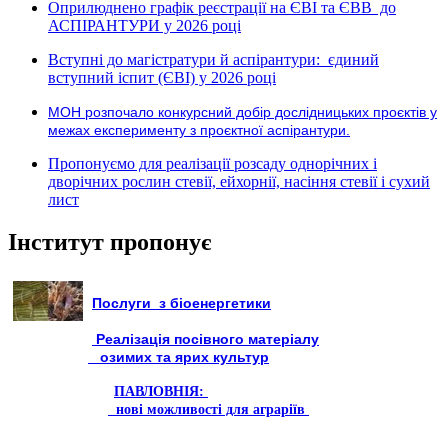
Оприлюднено графік реєстрації на ЄВІ та ЄВВ до
АСПІРАНТУРИ у 2026 році
Вступні до магістратури й аспірантури: єдиний
вступний іспит (ЄВІ) у 2026 році
МОН розпочало конкурсний добір дослідницьких проєктів у
межах експерименту з проєктної аспірантури.
Пропонуємо для реалізації розсаду однорічних і
дворічних рослин стевії, ейхорнії, насіння стевії і сухий
лист
Інститут пропонує
Послуги з біоенергетики
Реалізація посівного матеріалу
озимих та ярих культур
ПАВЛОВНІЯ:
нові можливості для аграріїв