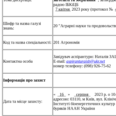
радою ІБКіЦБ
7 квітня
2023 року (протокол №
Шифр та назва галузі
20 "Аграрні науки та продовольст
знань:
Код та назва спеціальності:
201 Агрономія
Завідувач аспірантури: Наталія
Контактна особа
E-mail:
aspiranturaisb@ukr.net
номер телефону: (098) 926-75-62
Інформація про захист
« _
16
_ » _
серпня
_ 2023 р. о 10-
адресою: 03110, м Київ, вул. Клініч
Дата та місце захисту:
Інституті біоенергетичних культур
буряків НААН України