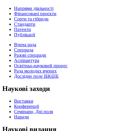
Напрями діяльності
Фінансовані проєкти
Сорти та гібриди
Стандарти
Патенти
Публікації
Вчена рада
Спецрада
Разові спецради
Аспірантура
Освітньо-науковий процес
Рада молодих вчених
Дослідне поле ІБКіЦБ
Наукові заходи
Виставки
Конференції
Семінари, Дні поля
Наради
Наукові видання