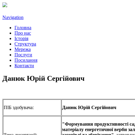
Navigation
Головна
Про нас
Історія
Структура
Мережа
Послуги
Посилання
Контакти
Данюк Юрій Сергійович
ПІБ здобувача:
Данюк Юрій Сергійович
"Формування продуктивності са
матеріалу енергетичної верби за
Тема дисертації:
заготівлі та зберігання"
, затверд