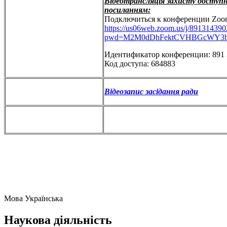
Відеотрансляція захисту доступн
посиланням:
Подключиться к конференции Zoo
https://us06web.zoom.us/j/89131439
pwd=M2M0dDhFektCVHBGcWY3b
Идентификатор конференции: 891 
Код доступа: 684883
Відеозапис засідання ради
Мова
Українська
Наукова діяльність