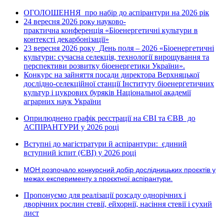
ОГОЛОШЕННЯ про набір до аспірантури на 2026 рік
24 вересня 2026 рок
науково-
у
практична конференція «Біоенергетичні культури в
контексті декарбонізації»
23 вересня 2026 року
День поля – 2026 «Біоенергетичні
культури: сучасна селекція, технології вирощування та
перспективи розвитку біоенергетики України».
Конкурс на зайняття посади директора Верхняцької
дослідно-селекційної станції Інституту біоенергетичних
культур і цукрових буряків Національної академії
аграрних наук України
Оприлюднено графік реєстрації на ЄВІ та ЄВВ до
АСПІРАНТУРИ у 2026 році
Вступні до магістратури й аспірантури: єдиний
вступний іспит (ЄВІ) у 2026 році
МОН розпочало конкурсний добір дослідницьких проєктів у
межах експерименту з проєктної аспірантури.
Пропонуємо для реалізації розсаду однорічних і
дворічних рослин стевії, ейхорнії, насіння стевії і сухий
лист