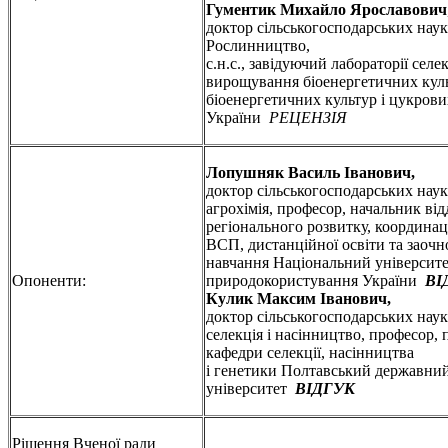
Гументик Михайло Ярославович
доктор сільськогосподарських наук,
Рослинництво,
с.н.с., завідуючий лабораторії селе
вирощування біоенергетичних куль
біоенергетичних культур і цукров
України
РЕЦЕНЗІЯ
Лопушняк Василь Іванович,
доктор сільськогосподарських наук,
агрохімія, професор, начальник від
регіонального розвитку, координаці
ВСП, дистанційної освіти та заочн
навчання Національний університет
Опоненти:
природокористування України
ВІ
Кулик Максим Іванович,
доктор сільськогосподарських наук,
селекція і насінництво, професор,
кафедри селекції, насінництва
і генетики Полтавський державни
університет
ВІДГУК
Рішення Вченої ради