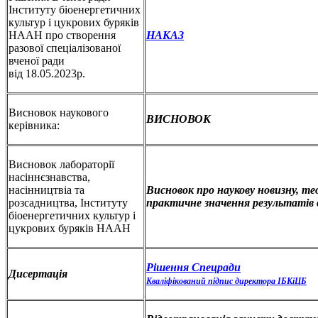
Інституту біоенергетичних
культур і цукрових буряків
НААН про створення
НАКАЗ
разової спеціалізованої
вченої ради
від 18.05.2023р.
Висновок наукового
ВИСНОВОК
керівника:
Висновок лабораторії
насіннєзнавства,
насінництвіа та
Висновок про наукову новизну, т
розсадництва, Інституту
практичне значення результатів 
біоенергетичних культур і
цукрових буряків НААН
Рішення Спецради
Дисертація
Кваліфікований підпис директора ІБКіЦБ