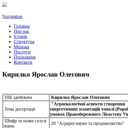
Navigation
Головна
Про нас
Історія
Структура
Мережа
Послуги
Посилання
Контакти
Кирилко Ярослав Олегович
ПІБ здобувача
Кирилко
Ярослав
Олегович
"Агроекологічні аспекти створення
Тема дисертації
енергетичних плантацій тополі (Popul
умовах Правобережного Лісостепу У
Шифр та назва галузі
20 "Аграрні науки та продовольство"
знань