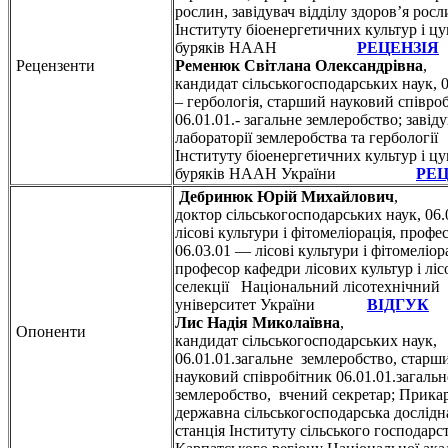
рослин, завідувач відділу здоров’я росл
Інституту біоенергетичних культур і ц
буряків НААН
РЕЦЕНЗІЯ
Рецензенти
Ременюк
Світлана
Олександрівна
,
кандидат сільськогосподарських наук, 0
– гербологія, старший науковий співро
06.01.01.- загальне землеробство; завід
лабораторії землеробства та гербології
Інституту біоенергетичних культур і ц
буряків НААН України
РЕЦ
Дебринюк
Юрій
Михайлович
,
доктор сільськогосподарських наук, 06
лісові культури і фітомеліорація, профе
06.03.01 — лісові культури і фітомеліор
професор кафедри лісових культур і ліс
селекції Національний лісотехнічний
університет України
ВІДГУК
Лис
Надія
Миколаївна
,
Опоненти
кандидат сільськогосподарських наук,
06.01.01.загальне землеробство, старш
науковий співробітник 06.01.01.загальн
землеробство, вчений секретар; Прика
державна сільськогосподарська дослідн
станція Інституту сільського господарс