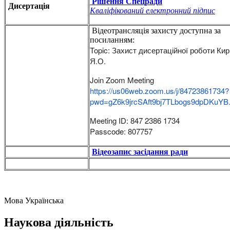
Рішення Спецради
Дисертація
Кваліфікований електронний підпис
Відеотрансляція захисту доступна за
посиланням:
Topic: Захист дисертаційної роботи Ки
Я.О.
Join Zoom Meeting
https://us06web.zoom.us/j/84723861734?
pwd=gZ6k9jrcSAft9bj7TLbogs9dpDKuYB
Meeting ID: 847 2386 1734
Passcode: 807757
Відеозапис засідання ради
Мова
Українська
Наукова діяльність