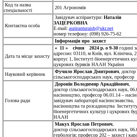
Код та назва
201 Агрономія
спеціальності
Завідувач аспірантури:
Наталія
ЗАЦЕРКОВНА
Контактна особа
E-mail:
aspiranturaisb@ukr.net
номер телефону: (098) 926-75-62
Інформація про
захист
« 11 » січня 2024 р. о 9-30
годині з
адресою: 03110, м Київ, вул. Клінічна, 2
Дата та місце захисту
корпус 1, Інституті біоенергетичних кул
цукрових буряків НААН України
Фучило
Ярослав
Дмитрович
, доктор
Науковий керівник
сільськогосподарських наук, професор
Доронін
Володимир
Аркадійович
,
доктор сільськогосподарських наук, 06.
насінництво, професор 06.01.14 – насі
Голова ради
завідувач лабораторії насіннєзнавства,
насінництва та розсадництва Інститут
біоенергетичних культур і цукрових бу
НААН
Макух
Ярослав
Петрович
,
доктор сільськогосподарських наук, 06.
гербологія; професор 202 – захист і ка