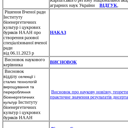
Карпатського регіону Національної ака
аграрних наук України
ВІДГУК
,
Рішення Вченої ради
Інституту
біоенергетичних
культур і цукрових
буряків НААН про
НАКАЗ
створення разової
спеціалізованої вченої
ради
від 06.11.2023 р
Висновок наукового
ВИСНОВОК
керівника
Висновок
відділу
селекції і
сталих технологій
вирощування та
Висновок про наукову новізну, теорети
переробляння
практичне значення результатів дисерта
біоенергетичних
Інституту
культур
біоенергетичних
культур і цукрових
буряків НААН