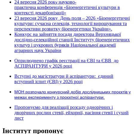
24 вересня 2026 рок
науково-
у
практична конференція «Біоенергетичні культури в
контексті декарбонізації»
23 вересня 2026 року
День поля – 2026 «Біоенергетичні
культури: сучасна селекція, технології вирощування та
перспективи розвитку біоенергетики України».
Конкурс на зайняття посади директора Верхняцької
дослідно-селекційної станції Інституту біоенергетичних
культур і цукрових буряків Національної академії
аграрних наук України
Оприлюднено графік реєстрації на ЄВІ та ЄВВ до
АСПІРАНТУРИ у 2026 році
Вступні до магістратури й аспірантури: єдиний
вступний іспит (ЄВІ) у 2026 році
МОН розпочало конкурсний добір дослідницьких проєктів у
межах експерименту з проєктної аспірантури.
Пропонуємо для реалізації розсаду однорічних і
дворічних рослин стевії, ейхорнії, насіння стевії і сухий
лист
Інститут пропонує