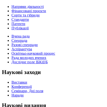
Напрями діяльності
Фінансовані проєкти
Сорти та гібриди
Стандарти
Патенти
Публікації
Вчена рада
Спецрада
Разові спецради
Аспірантура
Освітньо-науковий процес
Рада молодих вчених
Дослідне поле ІБКіЦБ
Наукові заходи
Виставки
Конференції
Семінари, Дні поля
Наради
Наукові видання