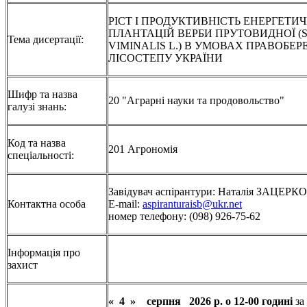
РІСТ І ПРОДУКТИВНІСТЬ ЕНЕРГЕТИ
ПЛАНТАЦІЙ ВЕРБИ ПРУТОВИДНОЇ (
Тема дисертації:
VIMINALIS L.) В УМОВАХ ПРАВОБЕ
ЛІСОСТЕПУ УКРАЇНИ
Шифр та назва
20 "Аграрні науки та продовольство"
галузі знань:
Код та назва
201 Агрономія
спеціальності:
Завідувач аспірантури: Наталія ЗАЦЕР
Контактна особа
E-mail:
aspiranturaisb@ukr.net
номер телефону: (098) 926-75-62
Інформація про
захист
« 4 » серпня 2026 р. о 12-00 годині
за