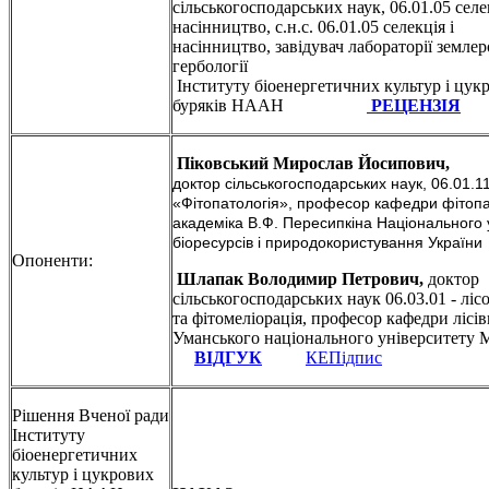
сільськогосподарських наук, 06.01.05 селек
насінництво, с.н.с. 06.01.05 селекція і
насінництво, завідувач лабораторії землер
гербології
Інституту біоенергетичних культур і цук
буряків НААН
РЕЦЕНЗІЯ
Піковський Мирослав Йосипович,
доктор сільськогосподарських наук, 06.01.1
«Фітопатологія», професор кафедри фітопат
академіка В.Ф. Пересипкіна Національного 
біоресурсів і природокористування Україн
Опоненти:
Шлапак Володимир Петрович,
доктор
сільськогосподарських наук 06.03.01 - ліс
та фітомеліорація, професор кафедри лісі
Уманського національного університету
ВІДГУК
КЕПідпис
Рішення Вченої ради
Інституту
біоенергетичних
культур і цукрових