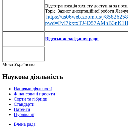
Відеотрансляція захисту доступна за пос
Topic: Захист дисертаційної роботи Левчук
https://us06web.zoom.us/j/8582625
pwd=FyI7kxtxTJ4D57AMhB3nK1H
Відеозапис засідання ради
Мова
Українська
Наукова діяльність
Напрями діяльності
Фінансовані проєкти
Сорти та гібриди
Стандарти
Патенти
Публікації
Вчена рада