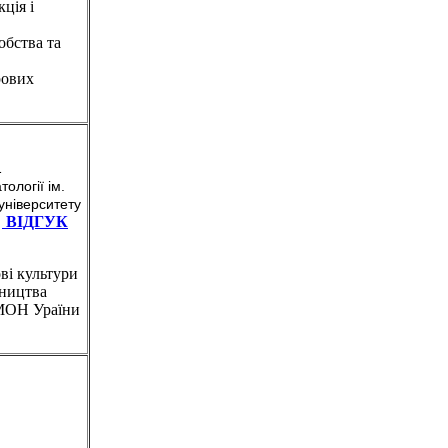
ція і
обства та
рових
1
ології ім.
університету
ВІДГУК
и
ові культури
вництва
 МОН Ураїни