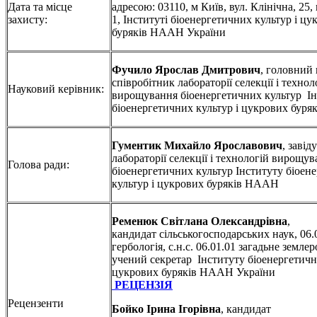
Дата та місце
адресою: 03110, м Київ, вул. Клінічна, 25,
захисту:
1, Інституті біоенергетичних культур і цу
буряків НААН України
Фучило Ярослав Дмитрович
, головний
співробітник лабораторії селекції і технол
Науковий керівник:
вирощування біоенергетичних культур Ін
біоенергетичних культур і цукрових бур
Гументик Михайло Ярославович
, завід
лабораторії селекції і технологій вирощу
Голова ради:
біоенергетичних культур Інституту біоен
культур і цукрових буряків НААН
Ременюк Світлана Олександрівна
,
кандидат сільськогосподарських наук, 06.
гербологія, с.н.с. 06.01.01 загадьне землер
учений секретар Інституту біоенергетичн
цукрових буряків НААН Україн
РЕЦЕНЗІЯ
Рецензенти
Бойко Ірина Ігорівна
, кандидат