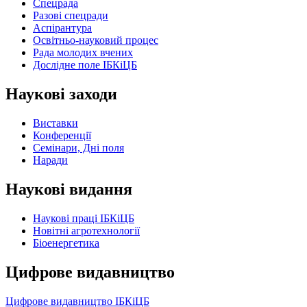
Спецрада
Разові спецради
Аспірантура
Освітньо-науковий процес
Рада молодих вчених
Дослідне поле ІБКіЦБ
Наукові заходи
Виставки
Конференції
Семінари, Дні поля
Наради
Наукові видання
Наукові праці ІБКіЦБ
Новітні агротехнології
Бiоенергетика
Цифрове видавництво
Цифрове видавництво ІБКіЦБ