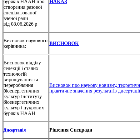
буряків НААН про
НАКАЗ
створення разової
спеціалізованої
вченої ради
від 08.06.2026 р
Висновок наукового
ВИСНОВОК
керівника:
Висновок відділу
селекції і сталих
технологій
вирощування та
переробляння
Висновок про наукову новизну, теоретичн
біоенергетичних
практичне значення результатів дисертації
культур Інституту
біоенергетичних
культур і цукрових
буряків НААН
Рішення Спецради
Дисертація