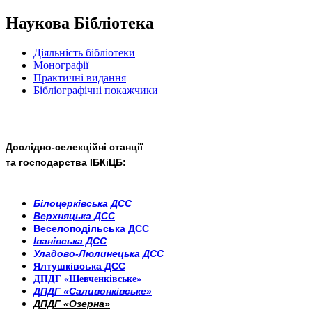
Наукова Бібліотека
Діяльність бібліотеки
Монографії
Практичні видання
Бібліографічні покажчики
Дослідно-селекційні станції
та господарства ІБКіЦБ:
______________________
___________________________
Білоцерківська ДСС
Верхняцька ДСС
Веселоподільська ДСС
Іванівська ДСС
Уладово-Люлинецька ДСС
Ялтушківська ДСС
ДПДГ «Шевченківське»
ДПДГ «Саливонківське»
ДПДГ «Озерна»