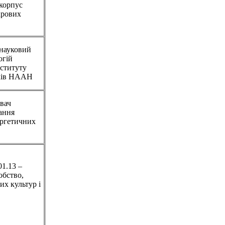
 корпус
крових
 науковий
огій
ституту
яків НААН
увач
вання
ергетичних
01.13 –
обство,
их культур і
и