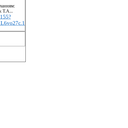
иланням:
 Т.А...
8155?
L6vo27c.1