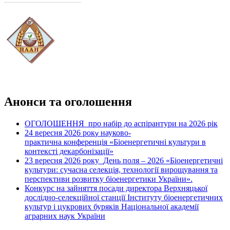
Анонси та оголошення
ОГОЛОШЕННЯ про набір до аспірантури на 2026 рік
24 вересня 2026 рок
науково-
у
практична конференція «Біоенергетичні культури в
контексті декарбонізації»
23 вересня 2026 року
День поля – 2026 «Біоенергетичні
культури: сучасна селекція, технології вирощування та
перспективи розвитку біоенергетики України».
Конкурс на зайняття посади директора Верхняцької
дослідно-селекційної станції Інституту біоенергетичних
культур і цукрових буряків Національної академії
аграрних наук України