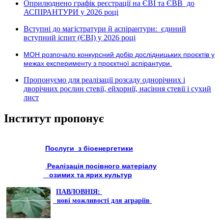
Оприлюднено графік реєстрації на ЄВІ та ЄВВ до
АСПІРАНТУРИ у 2026 році
Вступні до магістратури й аспірантури: єдиний
вступний іспит (ЄВІ) у 2026 році
МОН розпочало конкурсний добір дослідницьких проєктів у
межах експерименту з проєктної аспірантури.
Пропонуємо для реалізації розсаду однорічних і
дворічних рослин стевії, ейхорнії, насіння стевії і сухий
лист
Інститут пропонує
Послуги з біоенергетики
Реалізація посівного матеріалу
озимих та ярих культур
ПАВЛОВНІЯ:
нові можливості для аграріїв