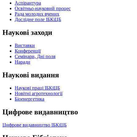
Аспірантура
Освітньо-науковий процес
Рада молодих вчених
Дослідне поле ІБКіЦБ
Наукові заходи
Виставки
Конференції
Семінари, Дні поля
Наради
Наукові видання
Наукові праці ІБКіЦБ
Новітні агротехнології
Бiоенергетика
Цифрове видавництво
Цифрове видавництво ІБКіЦБ