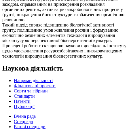
заходом, спрямованим на прискорення розкладання
органічних решток, активізацію мікробіологічних процесів у
ґрунті, покращення його структури та збагачення органічною
речовиною.
Такий підхід сприяє підвищенню біологічної активності
ґрунту, поліпшенню умов живлення рослин і формуванню
екологічно безпечних елементів технології вирощування
міскантусу як перспективної біоенергетичної культури.
Проведені роботи є складовою наукових досліджень Інституту
щодо удосконалення ресурсозберігаючих і низьковуглецевих
технологій вирощування біоенергетичних культур.
Наукова діяльність
Напрями діяльності
Фінансовані проєкти
Сорти та гібриди
Стандарти
Патенти
Публікації
Вчена рада
Спецрада
Разові спецради