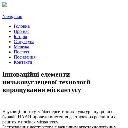
Navigation
Головна
Про нас
Історія
Структура
Мережа
Послуги
Посилання
Контакти
Інноваційні елементи
низьковуглецевої технології
вирощування міскантусу
Науковці Інституту біоенергетичних культур і цукрових
буряків НААН провели внесення деструктора рослинних
решток у посівах міскантусу.
Застосування деструктора є важливим агротехнологічним