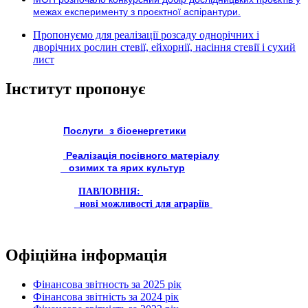
межах експерименту з проєктної аспірантури.
Пропонуємо для реалізації розсаду однорічних і
дворічних рослин стевії, ейхорнії, насіння стевії і сухий
лист
Інститут пропонує
Послуги з біоенергетики
Реалізація посівного матеріалу
озимих та ярих культур
ПАВЛОВНІЯ:
нові можливості для аграріїв
Офіційна інформація
Фінансова звітность за 2025 рік
Фінансова звітність за 2024 рік