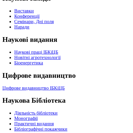
Виставки
Конференції
Семінари, Дні поля
Наради
Наукові видання
Наукові праці ІБКіЦБ
Новітні агротехнології
Бiоенергетика
Цифрове видавництво
Цифрове видавництво ІБКіЦБ
Наукова Бібліотека
Діяльність бібліотеки
Монографії
Практичні видання
Бібліографічні покажчики