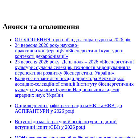
Анонси та оголошення
ОГОЛОШЕННЯ про набір до аспірантури на 2026 рік
24 вересня 2026 рок
науково-
у
практична конференція «Біоенергетичні культури в
контексті декарбонізації»
23 вересня 2026 року
День поля – 2026 «Біоенергетичні
культури: сучасна селекція, технології вирощування та
перспективи розвитку біоенергетики України».
Конкурс на зайняття посади директора Верхняцької
дослідно-селекційної станції Інституту біоенергетичних
культур і цукрових буряків Національної академії
аграрних наук України
Оприлюднено графік реєстрації на ЄВІ та ЄВВ до
АСПІРАНТУРИ у 2026 році
Вступні до магістратури й аспірантури: єдиний
вступний іспит (ЄВІ) у 2026 році
МОН розпочало конкурсний добір дослідницьких проєктів у