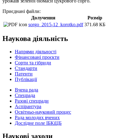
урожаїв зеленої біомаси цукрового сорго.
Приєднані файли:
Долучення
Розмір
sorgo_2015-12_korotko.pdf
371.68 КБ
Наукова діяльність
Напрями діяльності
Фінансовані проєкти
Сорти та гібриди
Стандарти
Патенти
Публікації
Вчена рада
Спецрада
Разові спецради
Аспірантура
Освітньо-науковий процес
Рада молодих вчених
Дослідне поле ІБКіЦБ
Наукові заходи