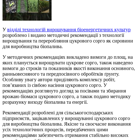
У
відділі технологій вирощування біоенергетичних культур
розроблено і видано методичні рекомендації з технології
вирощування та переробляння цукрового сорго як сировини
для виробництва біопалива.
У методичних рекомендаціях викладено вимоги до площ, на
яких планується вирощувати цукрове сорго, також наведено
вимоги до строків та показників якості виконання основного,
ранньовесняного та передпосівного обробітків ґрунту.
Особливу увагу автори приділяють комплексу робіт,
пов’язаних із сівбою насіння цукрового сорго. У
рекомендаціях розглянуто догляд за посівами та збирання
врожаю біомаси цукрового сорго, а також подано методику
розрахунку виходу біопалива та енергії.
Рекомендації розроблені для сільськогосподарських
підприємств, зацікавлених у вирощуванні цукрового сорго
для виробництва біопалива. Якісне та своєчасне виконання
усіх технологічних процесів, передбачених цими
рекомендаціями забезпечить отримання стабільно високих