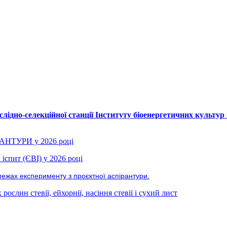
лідно-селекційної станції Інституту біоенергетичних культур 
РАНТУРИ у 2026 році
іспит (ЄВІ) у 2026 році
межах експерименту з проєктної аспірантури.
ослин стевії, ейхорнії, насіння стевії і сухий лист