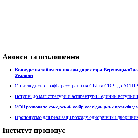
Анонси та оголошення
Конкурс на зайняття посади директора Верхняцької дос
України
Оприлюднено графік реєстрації на ЄВІ та ЄВВ до АСПІ
Вступні до магістратури й аспірантури: єдиний вступний 
МОН розпочало конкурсний добір дослідницьких проєктів у 
Пропонуємо для реалізації розсаду однорічних і дворічних р
Інститут пропонує