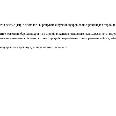
чні рекомендації з технології вирощування буряків цукрових як сировини для виробниц
енергетичні буряки цукрові, до строків виконання основного, ранньовесняного, передпо
своєчасне виконання всіх технологічних процесів, передбачених цими рекомендаціями, за
и цукрові як сировину для виробництва біоетанолу.