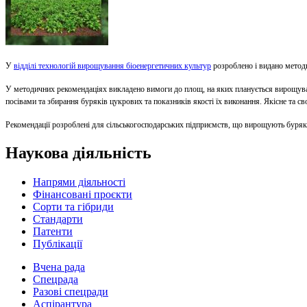
У
відділі технологій вирощування біоенергетичних культур
розроблено і видано методи
У методичних рекомендаціях викладено вимоги до площ, на яких планується вирощувати 
посівами та збирання буряків цукрових та показників якості їх виконання. Якісне та 
Рекомендації розроблені для сільськогосподарських підприємств, що вирощують буряк
Наукова діяльність
Напрями діяльності
Фінансовані проєкти
Сорти та гібриди
Стандарти
Патенти
Публікації
Вчена рада
Спецрада
Разові спецради
Аспірантура