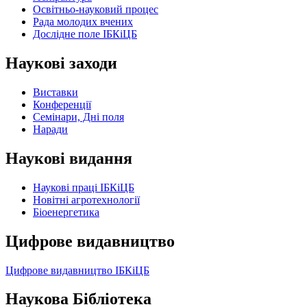
Освітньо-науковий процес
Рада молодих вчених
Дослідне поле ІБКіЦБ
Наукові заходи
Виставки
Конференції
Семінари, Дні поля
Наради
Наукові видання
Наукові праці ІБКіЦБ
Новітні агротехнології
Бiоенергетика
Цифрове видавництво
Цифрове видавництво ІБКіЦБ
Наукова Бібліотека