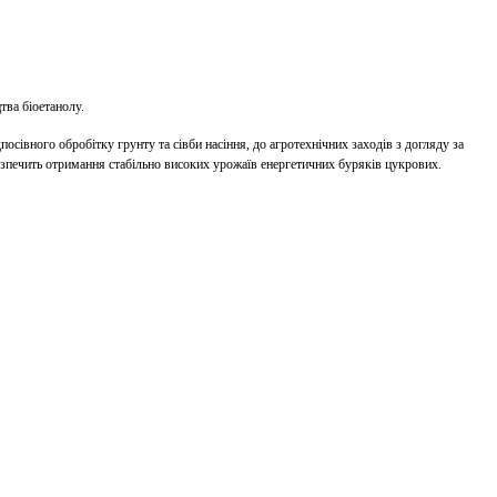
тва біоетанолу.
сівного обробітку грунту та сівби насіння, до агротехнічних заходів з догляду за
безпечить отримання стабільно високих урожаїв енергетичних буряків цукрових.