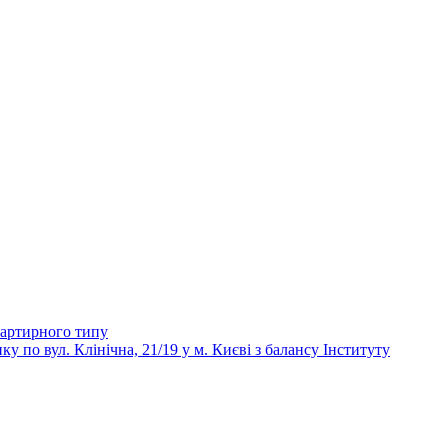
вартирного типу
 вул. Клінічна, 21/19 у м. Києві з балансу Інституту