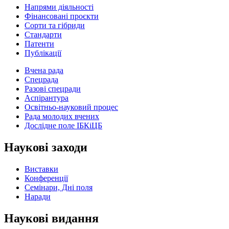
Напрями діяльності
Фінансовані проєкти
Сорти та гібриди
Стандарти
Патенти
Публікації
Вчена рада
Спецрада
Разові спецради
Аспірантура
Освітньо-науковий процес
Рада молодих вчених
Дослідне поле ІБКіЦБ
Наукові заходи
Виставки
Конференції
Семінари, Дні поля
Наради
Наукові видання