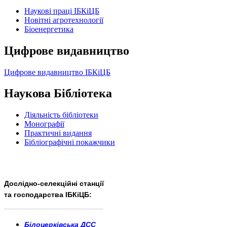
Наукові праці ІБКіЦБ
Новітні агротехнології
Бiоенергетика
Цифрове видавництво
Цифрове видавництво ІБКіЦБ
Наукова Бібліотека
Діяльність бібліотеки
Монографії
Практичні видання
Бібліографічні покажчики
Дослідно-селекційні станції
та господарства ІБКіЦБ:
______________________
___________________________
Білоцерківська ДСС