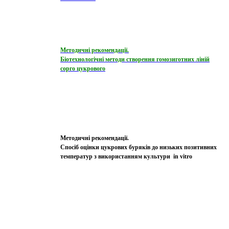
Методичні рекомендації.
Біотехнологічні методи створення гомозиготних ліній
сорго цукрового
Методичні рекомендації.
Спосіб оцінки цукрових буряків до низьких позитивних
температур з використанням культури in vitro