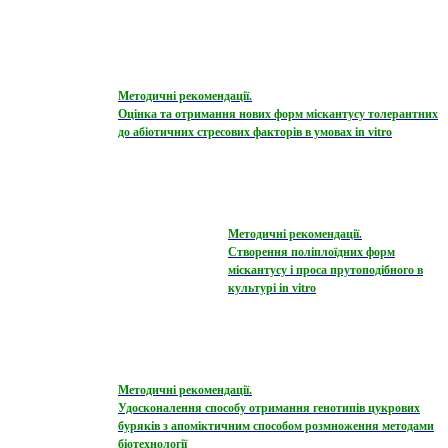
Методичні рекомендації.
Оцінка та отримання нових форм міскантусу толерантних
до абіотичних стресових факторів в умовах in vitro
Методичні рекомендації.
Створення поліплоїдних форм
міскантусу і проса прутоподібного в
культурі in vitro
Методичні рекомендації.
Удосконалення способу отримання генотипів цукрових
буряків з апоміктичним способом розмноження методами
біотехнології