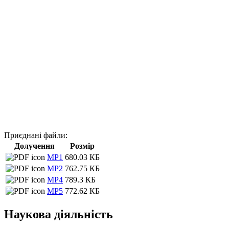
Приєднані файли:
Долучення
Розмір
МР1
680.03 КБ
МР2
762.75 КБ
МР4
789.3 КБ
МР5
772.62 КБ
Наукова діяльність