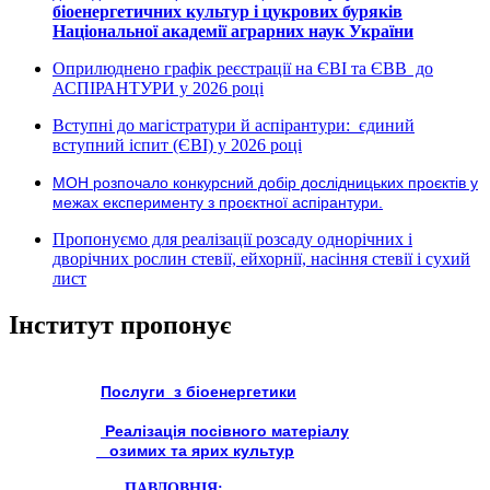
біоенергетичних культур і цукрових буряків
Національної академії аграрних наук України
Оприлюднено графік реєстрації на ЄВІ та ЄВВ до
АСПІРАНТУРИ у 2026 році
Вступні до магістратури й аспірантури: єдиний
вступний іспит (ЄВІ) у 2026 році
МОН розпочало конкурсний добір дослідницьких проєктів у
межах експерименту з проєктної аспірантури.
Пропонуємо для реалізації розсаду однорічних і
дворічних рослин стевії, ейхорнії, насіння стевії і сухий
лист
Інститут пропонує
Послуги з біоенергетики
Реалізація посівного матеріалу
озимих та ярих культур
ПАВЛОВНІЯ: