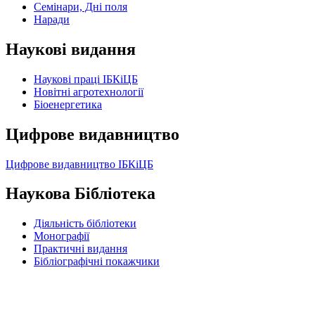
Семінари, Дні поля
Наради
Наукові видання
Наукові праці ІБКіЦБ
Новітні агротехнології
Бiоенергетика
Цифрове видавництво
Цифрове видавництво ІБКіЦБ
Наукова Бібліотека
Діяльність бібліотеки
Монографії
Практичні видання
Бібліографічні покажчики