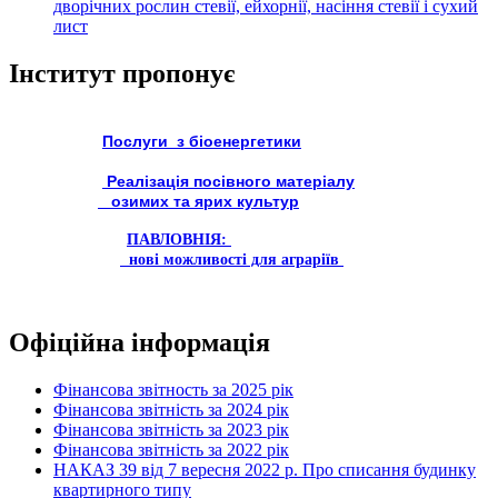
дворічних рослин стевії, ейхорнії, насіння стевії і сухий
лист
Інститут пропонує
Послуги з біоенергетики
Реалізація посівного матеріалу
озимих та ярих культур
ПАВЛОВНІЯ:
нові можливості для аграріїв
Офіційна інформація
Фінансова звітность за 2025 рік
Фінансова звітність за 2024 рік
Фінансова звітність за 2023 рік
Фінансова звітність за 2022 рік
НАКАЗ 39 від 7 вересня 2022 р. Про списання будинку
квартирного типу