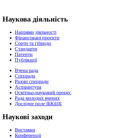
Наукова діяльність
Напрями діяльності
Фінансовані проєкти
Сорти та гібриди
Стандарти
Патенти
Публікації
Вчена рада
Спецрада
Разові спецради
Аспірантура
Освітньо-науковий процес
Рада молодих вчених
Дослідне поле ІБКіЦБ
Наукові заходи
Виставки
Конференції