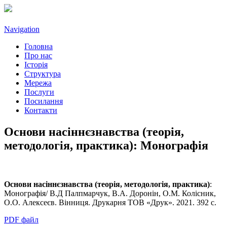
Navigation
Головна
Про нас
Історія
Структура
Мережа
Послуги
Посилання
Контакти
Основи насіннєзнавства (теорія,
методологія, практика): Монографія
Основи насіннєзнавства (теорія, методологія, практика)
:
Монографія/ В.Д Палпмарчук, В.А. Доронін, О.М. Колісник,
О.О. Алексеєв. Вінниця. Друкарня ТОВ «Друк». 2021. 392 с.
PDF файл