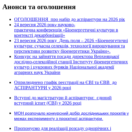
Анонси та оголошення
ОГОЛОШЕННЯ про набір до аспірантури на 2026 рік
24 вересня 2026 рок
науково-
у
практична конференція «Біоенергетичні культури в
контексті декарбонізації»
23 вересня 2026 року
День поля – 2026 «Біоенергетичні
культури: сучасна селекція, технології вирощування та
перспективи розвитку біоенергетики України».
Конкурс на зайняття посади директора Верхняцької
дослідно-селекційної станції Інституту біоенергетичних
культур і цукрових буряків Національної академії
аграрних наук України
Оприлюднено графік реєстрації на ЄВІ та ЄВВ до
АСПІРАНТУРИ у 2026 році
Вступні до магістратури й аспірантури: єдиний
вступний іспит (ЄВІ) у 2026 році
МОН розпочало конкурсний добір дослідницьких проєктів у
межах експерименту з проєктної аспірантури.
Пропонуємо для реалізації розсаду однорічних і