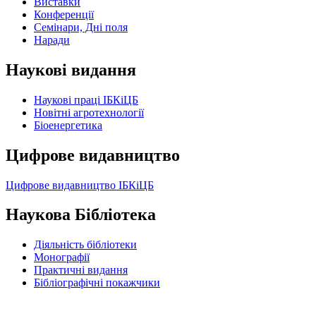
Виставки
Конференції
Семінари, Дні поля
Наради
Наукові видання
Наукові праці ІБКіЦБ
Новітні агротехнології
Бiоенергетика
Цифрове видавництво
Цифрове видавництво ІБКіЦБ
Наукова Бібліотека
Діяльність бібліотеки
Монографії
Практичні видання
Бібліографічні покажчики