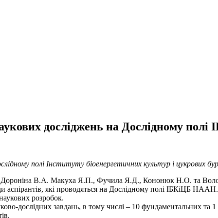
аукових досліджень на Дослідному полі 
лідному полі Інституту біоенергетичних культур i цукрових буря
., Дороніна В.А. Макуха Я.П., Фучила Я.Д., Кононюк Н.О. та Вол
ди аспірантів, які проводяться на Дослідному полі ІБКіЦБ НААН
 наукових розробок.
во-дослідних завдань, в тому числі – 10 фундаментальних та 1 п
ів.