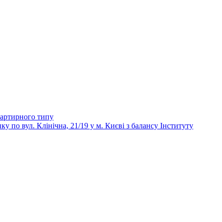
вартирного типу
 вул. Клінічна, 21/19 у м. Києві з балансу Інституту