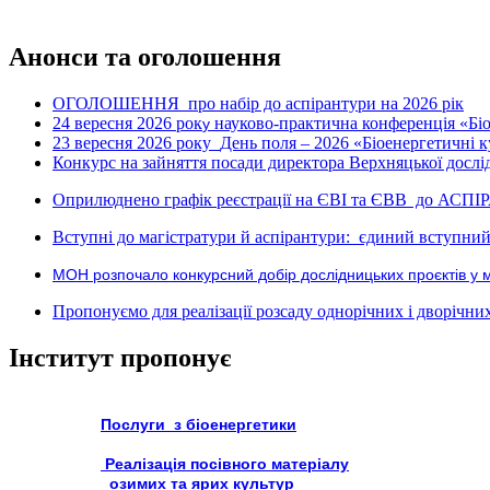
Анонси та оголошення
ОГОЛОШЕННЯ про набір до аспірантури на 2026 рік
24 вересня 2026 рок
науково-практична конференція «Біое
у
23 вересня 2026 року
День поля – 2026 «Біоенергетичні к
Конкурс на зайняття посади директора Верхняцької дослід
Оприлюднено графік реєстрації на ЄВІ та ЄВВ до АСПІ
Вступні до магістратури й аспірантури: єдиний вступний 
МОН розпочало конкурсний добір дослідницьких проєктів у 
Пропонуємо для реалізації розсаду однорічних і дворічних р
Інститут пропонує
Послуги з біоенергетики
Реалізація посівного матеріалу
озимих та ярих культур