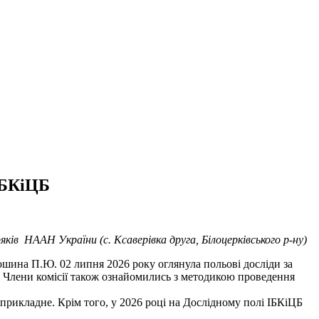
ІБКіЦБ
ків HAAH України (с. Ксаверівка друга, Білоцерківського р-ну)
ошина П.Ю. 02 липня 2026 року оглянула польові досліди за
. Члени комісії також ознайомились з методикою проведення
рикладне. Крім того, у 2026 році на Дослідному полі ІБКіЦБ