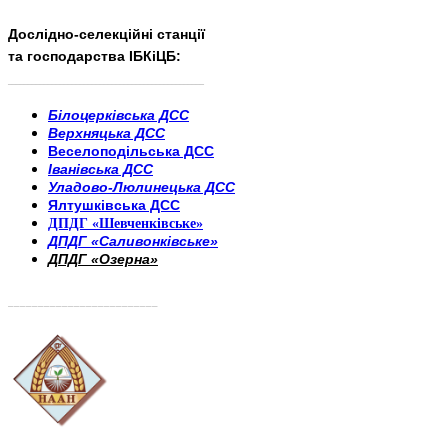
Дослідно-селекційні станції
та господарства ІБКіЦБ:
______________________
___________________________
Білоцерківська ДСС
Верхняцька ДСС
Веселоподільська ДСС
Іванівська ДСС
Уладово-Люлинецька ДСС
Ялтушківська ДСС
ДПДГ «Шевченківське»
ДПДГ «Саливонківське»
ДПДГ «Озерна»
_________________________