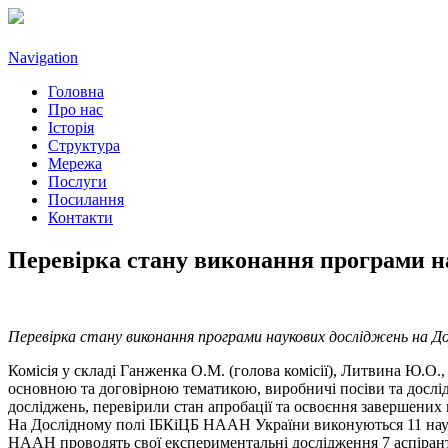
Navigation
Головна
Про нас
Історія
Структура
Мережа
Послуги
Посилання
Контакти
Перевірка стану виконання програми н
Перевірка стану виконання програми наукових досліджень на Дос
Комісія у складі Ганженка О.М. (голова комісії), Литвина Ю.О
основною та договірною тематикою, виробничі посіви та дослі
досліджень, перевірили стан апробації та освоєння завершених
На Дослідному полі ІБКіЦБ HAAH України виконуються 11 науко
НААН проводять свої експериментальні дослідження 7 аспірант