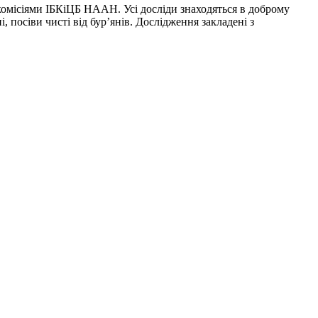
комісіями ІБКіЦБ НААН. Усі досліди знаходяться в доброму
, посіви чисті від бур’янів. Дослідження закладені з