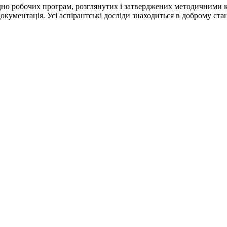
ідно робочих програм, розглянутих і затверджених методичними 
кументація. Усі аспірантські досліди знаходиться в доброму стані