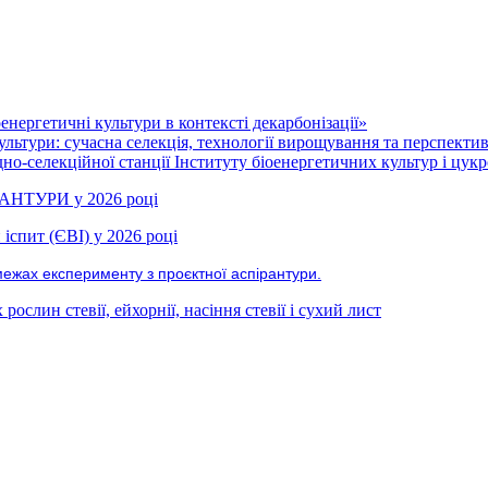
нергетичні культури в контексті декарбонізації»
ультури: сучасна селекція, технології вирощування та перспекти
но-селекційної станції Інституту біоенергетичних культур і цукр
РАНТУРИ у 2026 році
іспит (ЄВІ) у 2026 році
межах експерименту з проєктної аспірантури.
ослин стевії, ейхорнії, насіння стевії і сухий лист