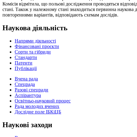
Комісія відмітила, що польові дослідження проводяться відпов
стані. Також у належному стані знаходиться первинна наукова до
повтореннями варіантів, відповідають схемам дослідів.
Наукова діяльність
Напрями діяльності
Фінансовані проєкти
Сорти та гібриди
Стандарти
Патенти
Публікації
Вчена рада
Спецрада
Разові спецради
Аспірантура
Освітньо-науковий процес
Рада молодих вчених
Дослідне поле ІБКіЦБ
Наукові заходи