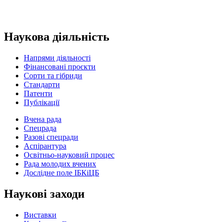
Наукова діяльність
Напрями діяльності
Фінансовані проєкти
Сорти та гібриди
Стандарти
Патенти
Публікації
Вчена рада
Спецрада
Разові спецради
Аспірантура
Освітньо-науковий процес
Рада молодих вчених
Дослідне поле ІБКіЦБ
Наукові заходи
Виставки