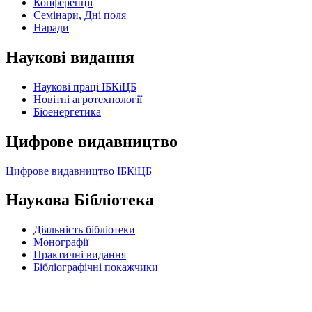
Конференції
Семінари, Дні поля
Наради
Наукові видання
Наукові праці ІБКіЦБ
Новітні агротехнології
Бiоенергетика
Цифрове видавництво
Цифрове видавництво ІБКіЦБ
Наукова Бібліотека
Діяльність бібліотеки
Монографії
Практичні видання
Бібліографічні покажчики