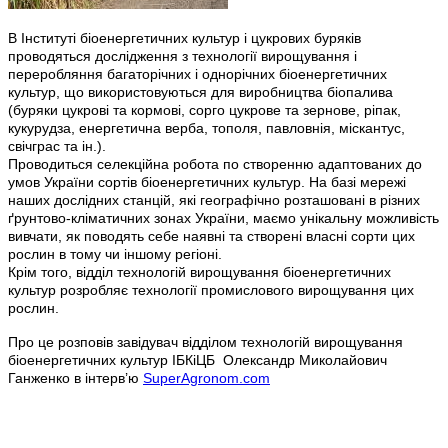
В Інституті біоенергетичних культур і цукрових буряків
проводяться дослідження з технології вирощування і
переробляння багаторічних і однорічних біоенергетичних
культур, що використовуються для виробництва біопалива
(буряки цукрові та кормові, сорго цукрове та зернове, ріпак,
кукурудза, енергетична верба, тополя, павловнія, міскантус,
свічграс та ін.).
Проводиться селекційна робота по створенню адаптованих до
умов України сортів біоенергетичних культур. На базі мережі
наших дослідних станцій, які географічно розташовані в різних
ґрунтово-кліматичних зонах України, маємо унікальну можливість
вивчати, як поводять себе наявні та створені власні сорти цих
рослин в тому чи іншому регіоні.
Крім того, відділ технологій вирощування біоенергетичних
культур розробляє технології промислового вирощування цих
рослин.
Про це розповів завідувач відділом технологій вирощування
біоенергетичних культур ІБКіЦБ Олександр Миколайович
Ганженко в інтерв’ю
SuperAgronom.com