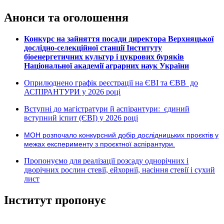
Анонси та оголошення
Конкурс на зайняття посади директора Верхняцької
дослідно-селекційної станції Інституту
біоенергетичних культур і цукрових буряків
Національної академії аграрних наук України
Оприлюднено графік реєстрації на ЄВІ та ЄВВ до
АСПІРАНТУРИ у 2026 році
Вступні до магістратури й аспірантури: єдиний
вступний іспит (ЄВІ) у 2026 році
МОН розпочало конкурсний добір дослідницьких проєктів у
межах експерименту з проєктної аспірантури.
Пропонуємо для реалізації розсаду однорічних і
дворічних рослин стевії, ейхорнії, насіння стевії і сухий
лист
Інститут пропонує