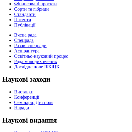
Фінансовані проєкти
Сорти та гібриди
Стандарти
Патенти
Публікації
Вчена рада
Спецрада
Разові спецради
Аспірантура
Освітньо-науковий процес
Рада молодих вчених
Дослідне поле ІБКіЦБ
Наукові заходи
Виставки
Конференції
Семінари, Дні поля
Наради
Наукові видання