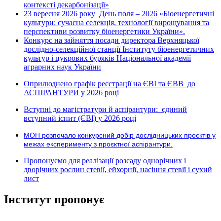
контексті декарбонізації»
23 вересня 2026 року
День поля – 2026 «Біоенергетичні
культури: сучасна селекція, технології вирощування та
перспективи розвитку біоенергетики України».
Конкурс на зайняття посади директора Верхняцької
дослідно-селекційної станції Інституту біоенергетичних
культур і цукрових буряків Національної академії
аграрних наук України
Оприлюднено графік реєстрації на ЄВІ та ЄВВ до
АСПІРАНТУРИ у 2026 році
Вступні до магістратури й аспірантури: єдиний
вступний іспит (ЄВІ) у 2026 році
МОН розпочало конкурсний добір дослідницьких проєктів у
межах експерименту з проєктної аспірантури.
Пропонуємо для реалізації розсаду однорічних і
дворічних рослин стевії, ейхорнії, насіння стевії і сухий
лист
Інститут пропонує