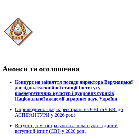
_________________________
Анонси та оголошення
Конкурс на зайняття посади директора Верхняцької
дослідно-селекційної станції Інституту
біоенергетичних культур і цукрових буряків
Національної академії аграрних наук України
Оприлюднено графік реєстрації на ЄВІ та ЄВВ до
АСПІРАНТУРИ у 2026 році
Вступні до магістратури й аспірантури: єдиний
вступний іспит (ЄВІ) у 2026 році