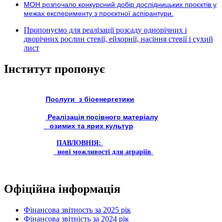
МОН розпочало конкурсний добір дослідницьких проєктів у
межах експерименту з проєктної аспірантури.
Пропонуємо для реалізації розсаду однорічних і
дворічних рослин стевії, ейхорнії, насіння стевії і сухий
лист
Інститут пропонує
Послуги з біоенергетики
Реалізація посівного матеріалу
озимих та ярих культур
ПАВЛОВНІЯ:
нові можливості для аграріїв
Офіційна інформація
Фінансова звітность за 2025 рік
Фінансова звітність за 2024 рік