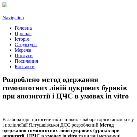
Navigation
Головна
Про нас
Історія
Структура
Мережа
Послуги
Посилання
Контакти
Розроблено метод одержання
гомозиготних ліній цукрових буряків
при апозиготії і ЦЧС в умовах in vitro
В лабораторії цитогенетики спільно з лабораторією апоміксісу
і поліплоїдії Ялтушківської ДСС розроблений
Метод
одержання гомозиготних ліній цукрових буряків при
апозиготії і ЦЧС в умовах
in
vitro
та видані методичні