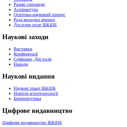
Разові спецради
Аспірантура
Освітньо-науковий процес
Рада молодих вчених
Дослідне поле ІБКіЦБ
Наукові заходи
Виставки
Конференції
Семінари, Дні поля
Наради
Наукові видання
Наукові праці ІБКіЦБ
Новітні агротехнології
Бiоенергетика
Цифрове видавництво
Цифрове видавництво ІБКіЦБ