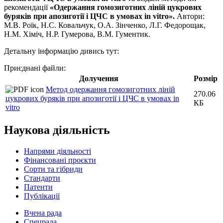
рекомендації
«Одержання гомозиготних ліній цукрових
буряків при апозиготії і ЦЧС в умовах
in
vitro
».
Автори:
М.В. Роїк, Н.С. Ковальчук, О.А. Зінченко, Л.Г. Федорощак,
Н.М. Хіміч, Н.Р. Гумерова, В.М. Гументик.
Детальну інформацію дивись тут:
Приєднані файли:
Долучення
Розмір
Метод одержання гомозиготних ліній
270.06
цукрових буряків при апозиготії і ЦЧС в умовах in
КБ
vitro
Наукова діяльність
Напрями діяльності
Фінансовані проєкти
Сорти та гібриди
Стандарти
Патенти
Публікації
Вчена рада
Спецрада