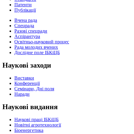
Патенти
Публікації
Вчена рада
Спецрада
Разові спецради
Аспірантура
Освітньо-науковий процес
Рада молодих вчених
Дослідне поле ІБКіЦБ
Наукові заходи
Виставки
Конференції
Семінари, Дні поля
Наради
Наукові видання
Наукові праці ІБКіЦБ
Новітні агротехнології
Бiоенергетика