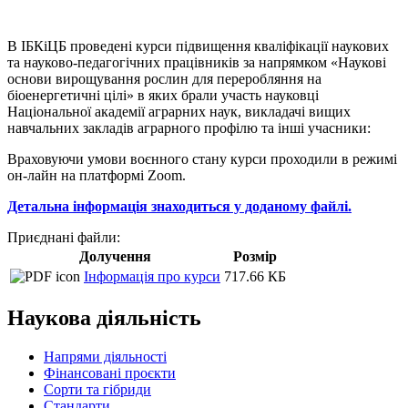
В ІБКіЦБ проведені курси підвищення кваліфікації наукових
та науково-педагогічних працівників за напрямком «Наукові
основи вирощування рослин для переробляння на
біоенергетичні цілі» в яких брали участь науковці
Національної академії аграрних наук, викладачі вищих
навчальних закладів аграрного профілю та інші учасники:
Враховуючи умови воєнного стану курси проходили в режимі
он-лайн на платформі Zoom.
Детальна інформація знаходиться у доданому файлі.
Приєднані файли:
Долучення
Розмір
Інформація про курси
717.66 КБ
Наукова діяльність
Напрями діяльності
Фінансовані проєкти
Сорти та гібриди
Стандарти