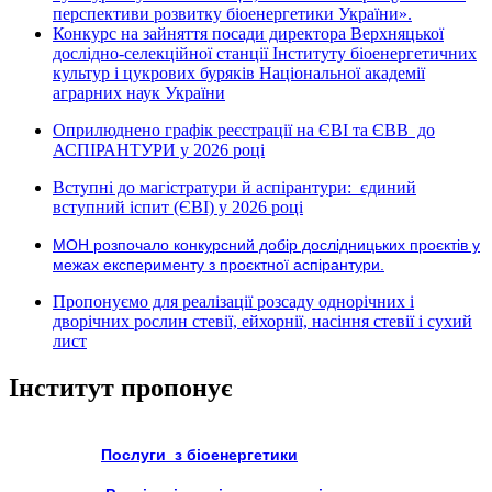
перспективи розвитку біоенергетики України».
Конкурс на зайняття посади директора Верхняцької
дослідно-селекційної станції Інституту біоенергетичних
культур і цукрових буряків Національної академії
аграрних наук України
Оприлюднено графік реєстрації на ЄВІ та ЄВВ до
АСПІРАНТУРИ у 2026 році
Вступні до магістратури й аспірантури: єдиний
вступний іспит (ЄВІ) у 2026 році
МОН розпочало конкурсний добір дослідницьких проєктів у
межах експерименту з проєктної аспірантури.
Пропонуємо для реалізації розсаду однорічних і
дворічних рослин стевії, ейхорнії, насіння стевії і сухий
лист
Інститут пропонує
Послуги з біоенергетики