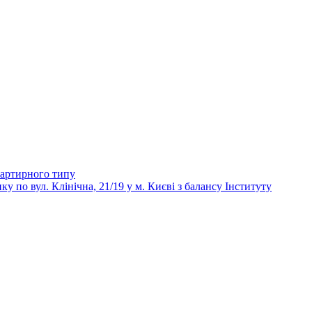
вартирного типу
 вул. Клінічна, 21/19 у м. Києві з балансу Інституту