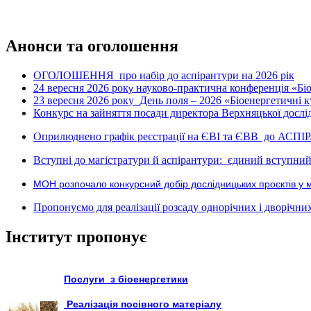
Анонси та оголошення
ОГОЛОШЕННЯ про набір до аспірантури на 2026 рік
24 вересня 2026 рок
науково-практична конференція «Біое
у
23 вересня 2026 року
День поля – 2026 «Біоенергетичні к
Конкурс на зайняття посади директора Верхняцької дослід
Оприлюднено графік реєстрації на ЄВІ та ЄВВ до АСПІ
Вступні до магістратури й аспірантури: єдиний вступний 
МОН розпочало конкурсний добір дослідницьких проєктів у 
Пропонуємо для реалізації розсаду однорічних і дворічних р
Інститут пропонує
Послуги з біоенергетики
Реалізація посівного матеріалу