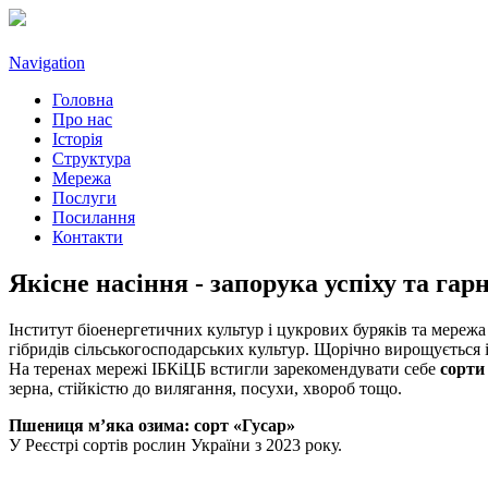
Navigation
Головна
Про нас
Історія
Структура
Мережа
Послуги
Посилання
Контакти
Якісне насіння - запорука успіху та га
Інститут біоенергетичних культур і цукрових буряків та мереж
гібридів сільськогосподарських культур. Щорічно вирощується і 
На теренах мережі ІБКіЦБ встигли зарекомендувати себе
сорти
зерна, стійкістю до вилягання, посухи, хвороб тощо.
Пшениця м’яка озима: сорт «Гусар»
У Реєстрі сортів рослин України з 2023 року.