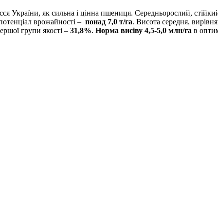
ся України, як сильна і цінна пшениця. Середньорослий, стійкий
 потенціал врожайності –
понад 7,0 т/га
. Висота середня, вирівн
ершої групи якості –
31,8%
.
Норма висіву 4,5-5,0 млн/га
в оптим