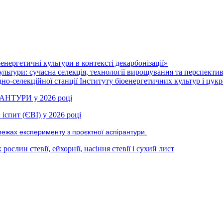
нергетичні культури в контексті декарбонізації»
ультури: сучасна селекція, технології вирощування та перспекти
но-селекційної станції Інституту біоенергетичних культур і цукр
РАНТУРИ у 2026 році
іспит (ЄВІ) у 2026 році
межах експерименту з проєктної аспірантури.
ослин стевії, ейхорнії, насіння стевії і сухий лист