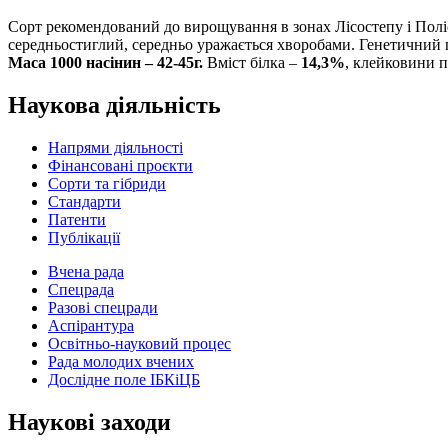
Сорт рекомендований до вирощування в зонах Лісостепу і Поліс
середньостиглий, середньо уражається хворобами. Генетичний
Маса 1000 насінин – 42-45г.
Вміст білка –
14,3%
, клейковини п
Наукова діяльність
Напрями діяльності
Фінансовані проєкти
Сорти та гібриди
Стандарти
Патенти
Публікації
Вчена рада
Спецрада
Разові спецради
Аспірантура
Освітньо-науковий процес
Рада молодих вчених
Дослідне поле ІБКіЦБ
Наукові заходи