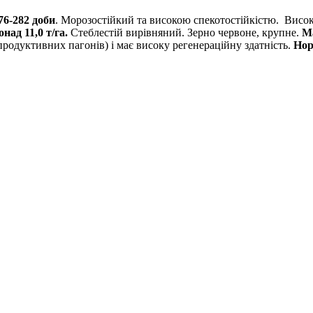
76-282 доби
. Морозостійкий та високою спекотостійкістю. Висока
онад 11,0 т/га.
Стеблестій вирівняний. Зерно червоне, крупне.
Ма
продуктивних пагонів) і має високу регенераційну здатність.
Норм