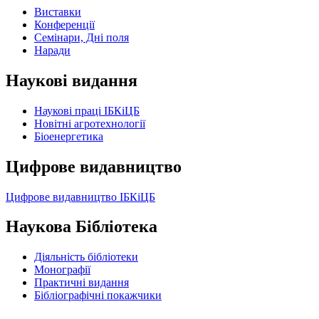
Виставки
Конференції
Семінари, Дні поля
Наради
Наукові видання
Наукові праці ІБКіЦБ
Новітні агротехнології
Бiоенергетика
Цифрове видавництво
Цифрове видавництво ІБКіЦБ
Наукова Бібліотека
Діяльність бібліотеки
Монографії
Практичні видання
Бібліографічні покажчики