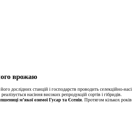
рного врожаю
а його дослідних станцій і господарств проводить селекційно-на
реалізується насіння високих репродукцій сортів і гібридів.
 пшениці м’якої озимої Гусар та Єсенія
. Протягом кількох рокі