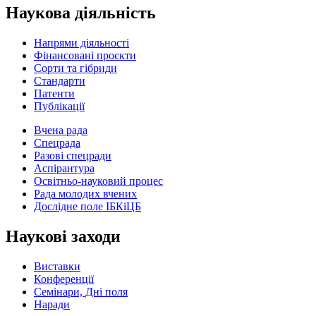
Наукова діяльність
Напрями діяльності
Фінансовані проєкти
Сорти та гібриди
Стандарти
Патенти
Публікації
Вчена рада
Спецрада
Разові спецради
Аспірантура
Освітньо-науковий процес
Рада молодих вчених
Дослідне поле ІБКіЦБ
Наукові заходи
Виставки
Конференції
Семінари, Дні поля
Наради