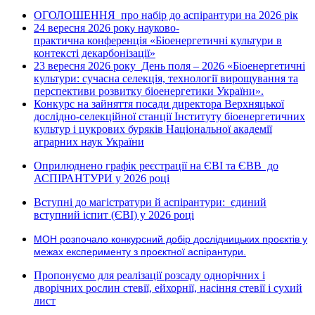
ОГОЛОШЕННЯ про набір до аспірантури на 2026 рік
24 вересня 2026 рок
науково-
у
практична конференція «Біоенергетичні культури в
контексті декарбонізації»
23 вересня 2026 року
День поля – 2026 «Біоенергетичні
культури: сучасна селекція, технології вирощування та
перспективи розвитку біоенергетики України».
Конкурс на зайняття посади директора Верхняцької
дослідно-селекційної станції Інституту біоенергетичних
культур і цукрових буряків Національної академії
аграрних наук України
Оприлюднено графік реєстрації на ЄВІ та ЄВВ до
АСПІРАНТУРИ у 2026 році
Вступні до магістратури й аспірантури: єдиний
вступний іспит (ЄВІ) у 2026 році
МОН розпочало конкурсний добір дослідницьких проєктів у
межах експерименту з проєктної аспірантури.
Пропонуємо для реалізації розсаду однорічних і
дворічних рослин стевії, ейхорнії, насіння стевії і сухий
лист