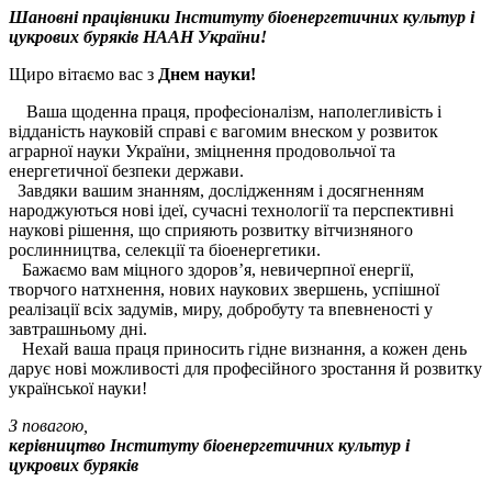
Шановні працівники Інституту біоенергетичних культур і
цукрових буряків НААН України!
Щиро вітаємо вас з
Днем науки!
Ваша щоденна праця, професіоналізм, наполегливість і
відданість науковій справі є вагомим внеском у розвиток
аграрної науки України, зміцнення продовольчої та
енергетичної безпеки держави.
Завдяки вашим знанням, дослідженням і досягненням
народжуються нові ідеї, сучасні технології та перспективні
наукові рішення, що сприяють розвитку вітчизняного
рослинництва, селекції та біоенергетики.
Бажаємо вам міцного здоров’я, невичерпної енергії,
творчого натхнення, нових наукових звершень, успішної
реалізації всіх задумів, миру, добробуту та впевненості у
завтрашньому дні.
Нехай ваша праця приносить гідне визнання, а кожен день
дарує нові можливості для професійного зростання й розвитку
української науки!
З повагою,
керівництво Інституту біоенергетичних культур і
цукрових буряків