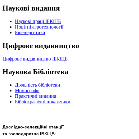
Наукові видання
Наукові праці ІБКіЦБ
Новітні агротехнології
Бiоенергетика
Цифрове видавництво
Цифрове видавництво ІБКіЦБ
Наукова Бібліотека
Діяльність бібліотеки
Монографії
Практичні видання
Бібліографічні покажчики
Дослідно-селекційні станції
та господарства ІБКіЦБ: