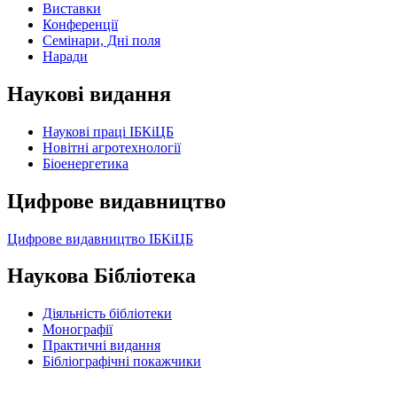
Виставки
Конференції
Семінари, Дні поля
Наради
Наукові видання
Наукові праці ІБКіЦБ
Новітні агротехнології
Бiоенергетика
Цифрове видавництво
Цифрове видавництво ІБКіЦБ
Наукова Бібліотека
Діяльність бібліотеки
Монографії
Практичні видання
Бібліографічні покажчики