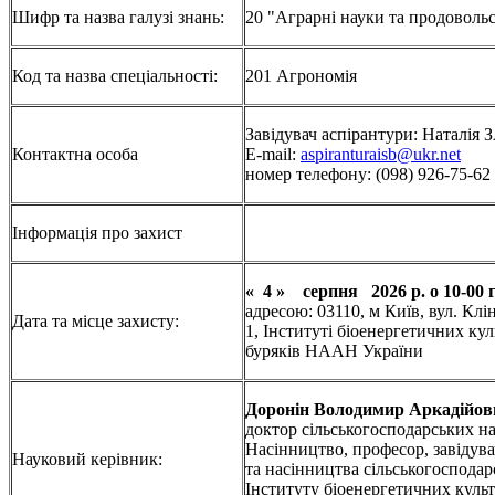
Шифр та назва галузі знань:
20 "Аграрні науки та продоволь
Код та назва спеціальності:
201 Агрономія
Завідувач аспірантури: Натал
Контактна особа
E-mail:
aspiranturaisb@ukr.net
номер телефону: (098) 926-75-62
Інформація про захист
« 4 » серпня 2026 р. о 10-00 
адресою: 03110, м Київ, вул. Клін
Дата та місце захисту:
1, Інституті біоенергетичних ку
буряків НААН України
Доронін Володимир Аркадійов
доктор сільськогосподарських на
Насінництво, професор, завідувач
Науковий керівник:
та насінництва сільськогосподар
Інституту біоенергетичних культ