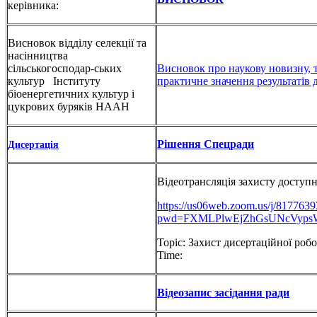
керівника:
Висновок відділу селекції та
насінництва
сільськогосподар-ських
Висновок про наукову новизну, 
культур
Інституту
практичне значення результатів 
біоенергетичних культур і
цукрових буряків НААН
Рішення Спецради
Дисертація
Відеотрансляція захисту доступн
https://us06web.zoom.us/j/817763
pwd=FXMLPlwEjZhGsUNcVypsW
Topic: Захист дисертаційної роб
Time:
Відеозапис засідання ради