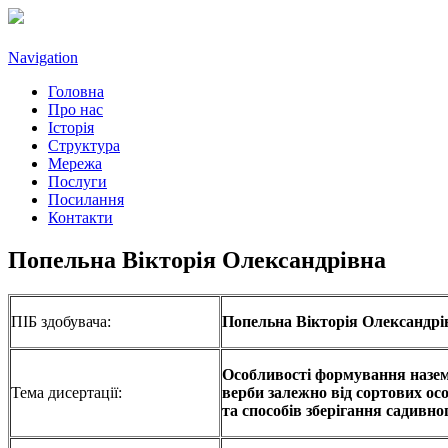
Navigation
Головна
Про нас
Історія
Структура
Мережа
Послуги
Посилання
Контакти
Попельна Вікторія Олександрівна
ПІБ здобувача:
Попельна Вікторія Олександрі
Особливості формування назем
Тема дисертації:
верби залежно від сортових ос
та способів зберігання садивно