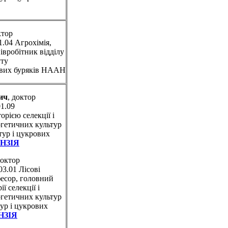
ктор
1.04 Агрохімія,
івробітник відділу
уту
рових буряків НААН
ич
, доктор
01.09
орією селекції і
ргетичних культур
тур і цукрових
НЗІЯ
доктор
03.01 Лісові
фесор, головний
ї селекції і
ргетичних культур
ур і цукрових
НЗІЯ