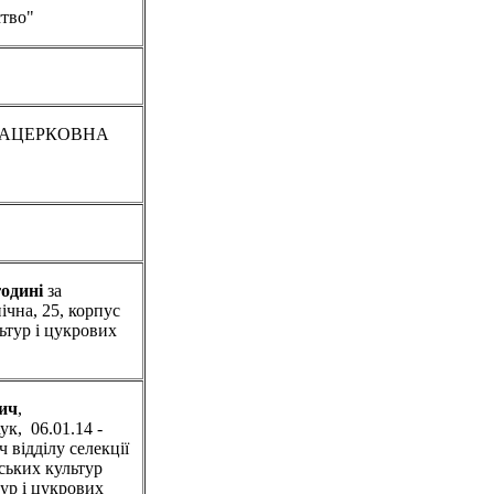
ство"
ія ЗАЦЕРКОВНА
годині
за
ічна, 25, корпус
льтур і цукрових
ич
,
ук, 06.01.14 -
 відділу селекції
ських культур
ур і цукрових