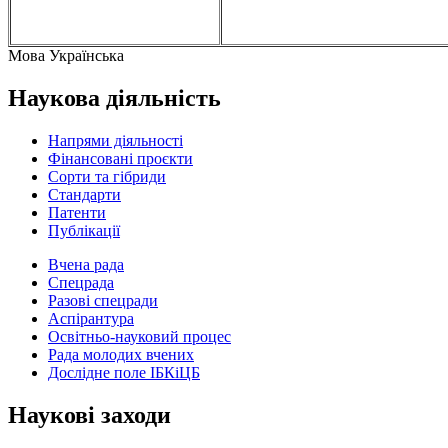
Мова
Українська
Наукова діяльність
Напрями діяльності
Фінансовані проєкти
Сорти та гібриди
Стандарти
Патенти
Публікації
Вчена рада
Спецрада
Разові спецради
Аспірантура
Освітньо-науковий процес
Рада молодих вчених
Дослідне поле ІБКіЦБ
Наукові заходи