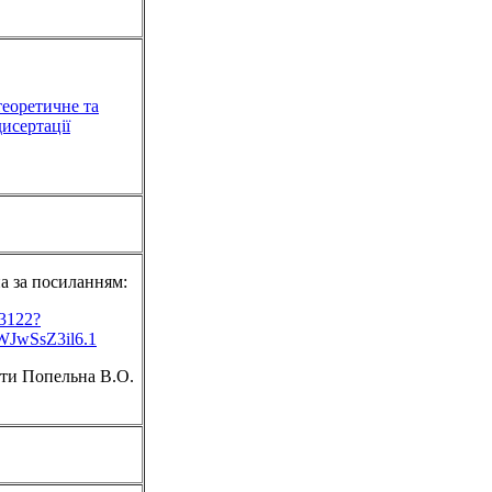
теоретичне та
дисертації
а за посиланням:
93122?
JwSsZ3il6.1
оти Попельна В.О.