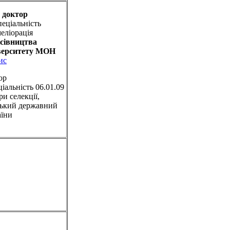
 доктор
еціальність
меліорація
ісівництва
іверситету МОН
ис
ор
іальність 06.01.09
и селекції,
ський державний
раїни