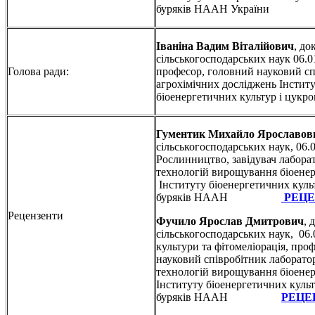
буряків НААН України
Іваніна Вадим Віталійович
, до
сільськогосподарських наук 06.0
Голова ради:
професор, головний науковий сп
агрохімічних досліджень Інстит
біоенергетичних культур і цук
Гументик Михайло Ярославов
сільськогосподарських наук, 06.
Рослинництво, завідувач лаборат
технологій вирощування біоене
Інституту біоенергетичних куль
буряків НААН
РЕЦЕ
Рецензенти
Фучило Ярослав Дмитрович
, 
сільськогосподарських наук, 06.
культури та фітомеліорація, про
науковий співробітник лабораторі
технологій вирощування біоене
Інституту біоенергетичних культ
буряків НААН
РЕЦЕ