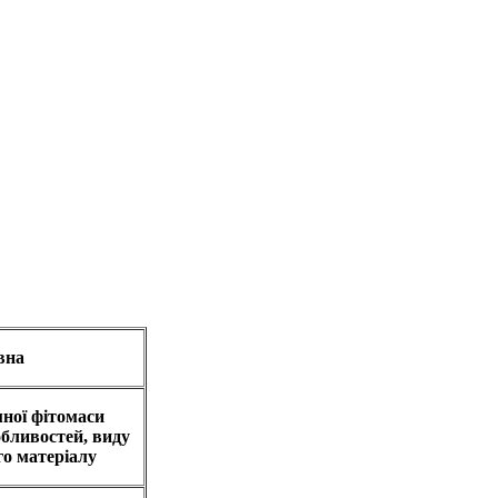
вна
ної фітомаси
обливостей, виду
го матеріалу