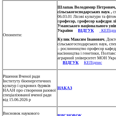
Шлапак Володимир Петрович,
сільськогосподарських наук ,
сп
06.03.01 Лісові культури та фіто
п
рофесор,
п
рофесор кафедри л
Уманського національного ун
України
ВІДГУК
КЕПідп
Опоненти:
Кулик Максим Іванович
, Докт
сільськогосподарських наук, спец
– рослинництво професор кафедр
насінництва і генетики, Полтав
аграрний університет МОН Ук
ВІДГУК
КЕПідпис
Рішення Вченої ради
Інституту біоенергетичних
культур і цукрових буряків
НАКАЗ
НААН про створення разової
спеціалізованої вченої ради
від 15.06.2026 р
Висновок наукового
ВИСНОВОК