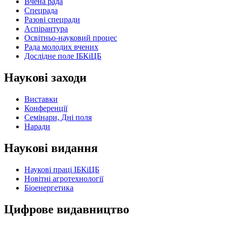
Вчена рада
Спецрада
Разові спецради
Аспірантура
Освітньо-науковий процес
Рада молодих вчених
Дослідне поле ІБКіЦБ
Наукові заходи
Виставки
Конференції
Семінари, Дні поля
Наради
Наукові видання
Наукові праці ІБКіЦБ
Новітні агротехнології
Бiоенергетика
Цифрове видавництво