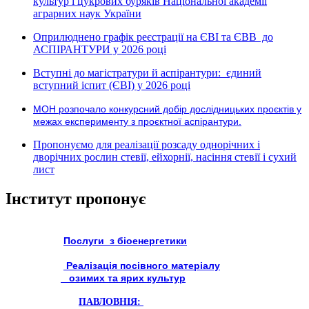
культур і цукрових буряків Національної академії
аграрних наук України
Оприлюднено графік реєстрації на ЄВІ та ЄВВ до
АСПІРАНТУРИ у 2026 році
Вступні до магістратури й аспірантури: єдиний
вступний іспит (ЄВІ) у 2026 році
МОН розпочало конкурсний добір дослідницьких проєктів у
межах експерименту з проєктної аспірантури.
Пропонуємо для реалізації розсаду однорічних і
дворічних рослин стевії, ейхорнії, насіння стевії і сухий
лист
Інститут пропонує
Послуги з біоенергетики
Реалізація посівного матеріалу
озимих та ярих культур
ПАВЛОВНІЯ: