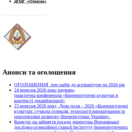
ДПДГ «Озерна»
_________________________
Анонси та оголошення
ОГОЛОШЕННЯ про набір до аспірантури на 2026 рік
24 вересня 2026 рок
науково-
у
практична конференція «Біоенергетичні культури в
контексті декарбонізації»
23 вересня 2026 року
День поля – 2026 «Біоенергетичні
культури: сучасна селекція, технології вирощування та
перспективи розвитку біоенергетики України».
Конкурс на зайняття посади директора Верхняцької
дослідно-селекційної станції Інституту біоенергетичних