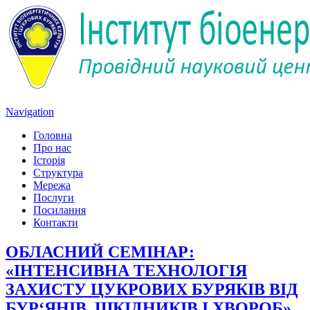
Navigation
Головна
Про нас
Історія
Структура
Мережа
Послуги
Посилання
Контакти
ОБЛАСНИЙ СЕМІНАР:
«ІНТЕНСИВНА ТЕХНОЛОГІЯ
ЗАХИСТУ ЦУКРОВИХ БУРЯКІВ ВІД
БУР‘ЯНІВ, ШКІДНИКІВ І ХВОРОБ»