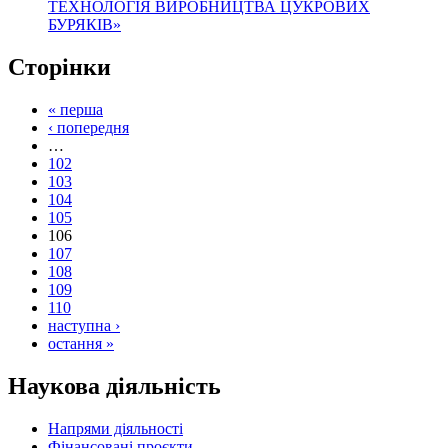
ТЕХНОЛОГІЯ ВИРОБНИЦТВА ЦУКРОВИХ
БУРЯКІВ»
Сторінки
« перша
‹ попередня
…
102
103
104
105
106
107
108
109
110
наступна ›
остання »
Наукова діяльність
Напрями діяльності
Фінансовані проєкти