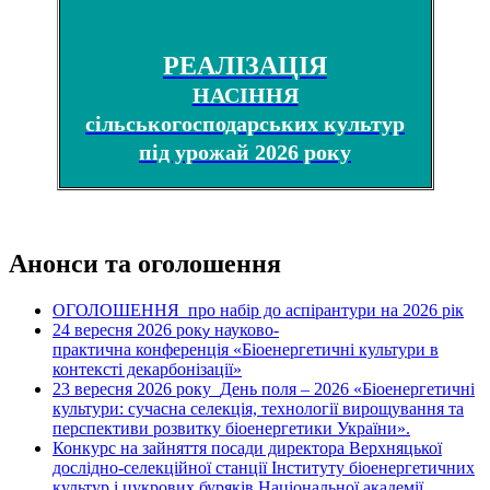
РЕАЛІЗАЦІЯ
НАСІННЯ
сільськогосподарських культур
під урожай 2026 року
Анонси та оголошення
ОГОЛОШЕННЯ про набір до аспірантури на 2026 рік
24 вересня 2026 рок
науково-
у
практична конференція «Біоенергетичні культури в
контексті декарбонізації»
23 вересня 2026 року
День поля – 2026 «Біоенергетичні
культури: сучасна селекція, технології вирощування та
перспективи розвитку біоенергетики України».
Конкурс на зайняття посади директора Верхняцької
дослідно-селекційної станції Інституту біоенергетичних
культур і цукрових буряків Національної академії