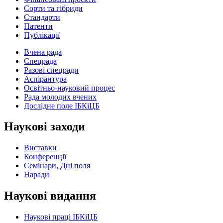
Сорти та гібриди
Стандарти
Патенти
Публікації
Вчена рада
Спецрада
Разові спецради
Аспірантура
Освітньо-науковий процес
Рада молодих вчених
Дослідне поле ІБКіЦБ
Наукові заходи
Виставки
Конференції
Семінари, Дні поля
Наради
Наукові видання
Наукові праці ІБКіЦБ