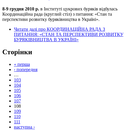
8-9 грудня 2010 р.
в Інституті цукрових буряків відбулась
Координаційна рада (круглий стіл) з питання: «Стан та
перспективи розвитку буряківництва в Україні».
Читати далі
про КООРДИНАЦІЙНА РАДА З
ПИТАННЯ: «СТАН ТА ПЕРСПЕКТИВИ РОЗВИТКУ
БУРЯКІВНИЦТВА В УКРАЇНІ»
Сторінки
« перша
‹ попередня
…
103
104
105
106
107
108
109
110
111
наступна ›