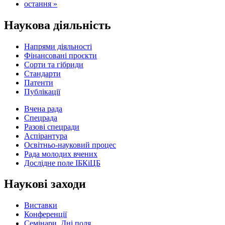
остання »
Наукова діяльність
Напрями діяльності
Фінансовані проєкти
Сорти та гібриди
Стандарти
Патенти
Публікації
Вчена рада
Спецрада
Разові спецради
Аспірантура
Освітньо-науковий процес
Рада молодих вчених
Дослідне поле ІБКіЦБ
Наукові заходи
Виставки
Конференції
Семінари, Дні поля