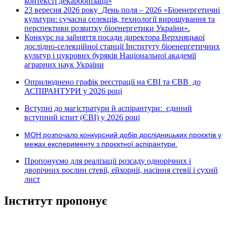
контексті декарбонізації»
23 вересня 2026 року
День поля – 2026 «Біоенергетичні
культури: сучасна селекція, технології вирощування та
перспективи розвитку біоенергетики України».
Конкурс на зайняття посади директора Верхняцької
дослідно-селекційної станції Інституту біоенергетичних
культур і цукрових буряків Національної академії
аграрних наук України
Оприлюднено графік реєстрації на ЄВІ та ЄВВ до
АСПІРАНТУРИ у 2026 році
Вступні до магістратури й аспірантури: єдиний
вступний іспит (ЄВІ) у 2026 році
МОН розпочало конкурсний добір дослідницьких проєктів у
межах експерименту з проєктної аспірантури.
Пропонуємо для реалізації розсаду однорічних і
дворічних рослин стевії, ейхорнії, насіння стевії і сухий
лист
Інститут пропонує