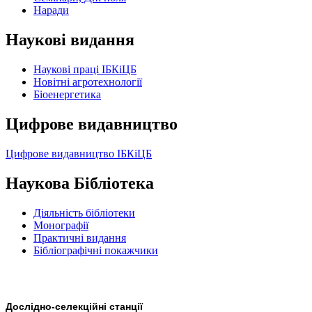
Наради
Наукові видання
Наукові праці ІБКіЦБ
Новітні агротехнології
Бiоенергетика
Цифрове видавництво
Цифрове видавництво ІБКіЦБ
Наукова Бібліотека
Діяльність бібліотеки
Монографії
Практичні видання
Бібліографічні покажчики
Дослідно-селекційні станції