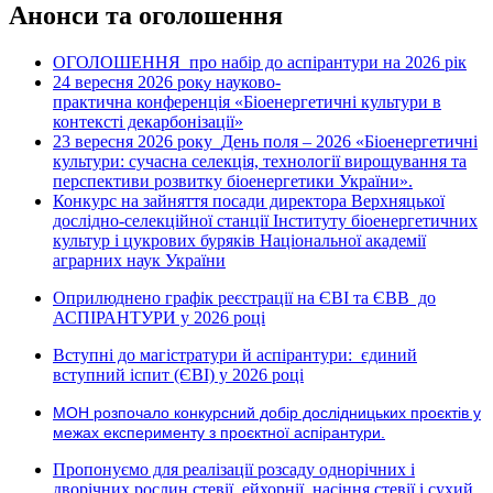
Анонси та оголошення
ОГОЛОШЕННЯ про набір до аспірантури на 2026 рік
24 вересня 2026 рок
науково-
у
практична конференція «Біоенергетичні культури в
контексті декарбонізації»
23 вересня 2026 року
День поля – 2026 «Біоенергетичні
культури: сучасна селекція, технології вирощування та
перспективи розвитку біоенергетики України».
Конкурс на зайняття посади директора Верхняцької
дослідно-селекційної станції Інституту біоенергетичних
культур і цукрових буряків Національної академії
аграрних наук України
Оприлюднено графік реєстрації на ЄВІ та ЄВВ до
АСПІРАНТУРИ у 2026 році
Вступні до магістратури й аспірантури: єдиний
вступний іспит (ЄВІ) у 2026 році
МОН розпочало конкурсний добір дослідницьких проєктів у
межах експерименту з проєктної аспірантури.
Пропонуємо для реалізації розсаду однорічних і
дворічних рослин стевії, ейхорнії, насіння стевії і сухий