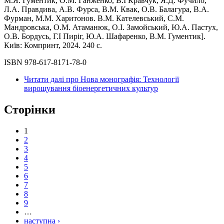
М.Я. Гументик, О.М. Ганженко, В.І Кравчук, Я.Д. Фучило,
Л.А. Правдива, А.В. Фурса, В.М. Квак, О.В. Балагура, В.А.
Фурман, М.М. Харитонов. В.М. Кателевський, С.М.
Мандровська, О.М. Атаманюк, О.І. Замойський, Ю.А. Пастух,
О.В. Бордусь, Г.І Пиріг, Ю.А. Шафаренко, В.М. Гументик].
Київ: Компринт, 2024. 240 с.
ISBN 978-617-8171-78-0
Читати далі
про Нова монографія: Технології
вирощування біоенергетичних культур
Сторінки
1
2
3
4
5
6
7
8
9
…
наступна ›