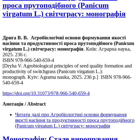
проса прутоподібного (Panicum
virgatum L.) світчграсу: монографія
Дрига В. В. Агробіологічні основи формування якості
насіння та продуктивності проса прутоподібного (Panicum
virgatum L.) світчграсу: монографія
. Київ: Аграрна наука,
2025. 236 с.
ISBN 978-966-540-659-4
[Dryha V. Agrobiolo­gical principles of seed quality formation and
productivity of switchgrass (Panicum virgatum L.):
monograph. Kyiv: Agrarna nauka, 2025. 236 р.] ISBN 978-966-
540-659-4
https://doi.org/10.31073/978-966-540-659-4
Анотація / Abstract
Читати далі
про Агробіологічні основи формування
якості насіння та продуктивності проса прутоподібного
(Panicum virgatum L.) світчграсу: монографія
Монографія: Стале вирощування