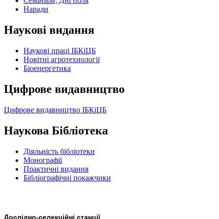
Семінари, Дні поля
Наради
Наукові видання
Наукові праці ІБКіЦБ
Новітні агротехнології
Бiоенергетика
Цифрове видавництво
Цифрове видавництво ІБКіЦБ
Наукова Бібліотека
Діяльність бібліотеки
Монографії
Практичні видання
Бібліографічні покажчики
Дослідно-селекційні станції