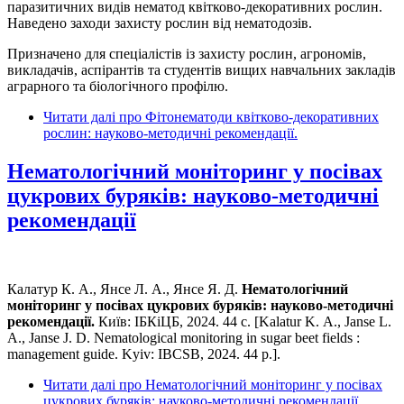
паразитичних видів нематод квітково-декоративних рослин.
Наведено заходи захисту рослин від нематодозів.
Призначено для спеціалістів із захисту рослин, агрономів,
викладачів, аспірантів та студентів вищих навчальних закладів
аграрного та біологічного профілю.
Читати далі
про Фітонематоди квітково-декоративних
рослин: науково-методичні рекомендації.
Нематологічний моніторинг у посівах
цукрових буряків: науково-методичні
рекомендації
Калатур К. А., Янсе Л. А., Янсе Я. Д.
Нематологічний
моніторинг у посівах цукрових буряків: науково-методичні
рекомендації.
Київ: ІБКіЦБ, 2024. 44 с. [Kalatur K. А., Janse L.
А., Janse J. D. Nematological monitoring in sugar beet fields :
management guide. Kyiv: IBCSB, 2024. 44 р.].
Читати далі
про Нематологічний моніторинг у посівах
цукрових буряків: науково-методичні рекомендації