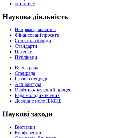
остання »
Наукова діяльність
Напрями діяльності
Фінансовані проєкти
Сорти та гібриди
Стандарти
Патенти
Публікації
Вчена рада
Спецрада
Разові спецради
Аспірантура
Освітньо-науковий процес
Рада молодих вчених
Дослідне поле ІБКіЦБ
Наукові заходи
Виставки
Конференції