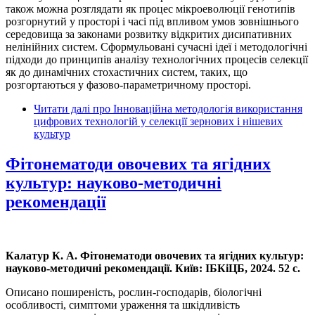
також можна розглядати як процес мікроеволюції генотипів
розгорнутий у просторі і часі під впливом умов зовнішнього
середовища за законами розвитку відкритих дисипативних
нелінійних систем. Сформульовані сучасні ідеї і методологічні
підходи до принципів аналізу технологічних процесів селекції
як до динамічних стохастичних систем, таких, що
розгортаються у фазово-параметричному просторі.
Читати далі
про Інноваційна методологія використання
цифрових технологій у селекції зернових і нішевих
культур
Фітонематоди овочевих та ягідних
культур: науково-методичні
рекомендації
Калатур К. А. Фітонематоди овочевих та ягідних культур:
науково-методичні рекомендації. Київ: ІБКіЦБ, 2024. 52 с.
Описано поширеність, рослин-господарів, біологічні
особливості, симптоми ураження та шкідливість