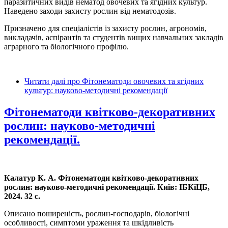
паразитичних видів нематод овочевих та ягідних культур.
Наведено заходи захисту рослин від нематодозів.
Призначено для спеціалістів із захисту рослин, агрономів,
викладачів, аспірантів та студентів вищих навчальних закладів
аграрного та біологічного профілю.
Читати далі
про Фітонематоди овочевих та ягідних
культур: науково-методичні рекомендації
Фітонематоди квітково-декоративних
рослин: науково-методичні
рекомендації.
Калатур К. А. Фітонематоди квітково-декоративних
рослин: науково-методичні рекомендації.
Київ: ІБКіЦБ,
2024. 32 с.
Описано поширеність, рослин-господарів, біологічні
особливості, симптоми ураження та шкідливість