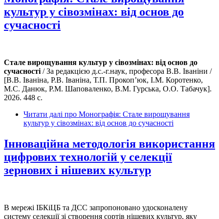
культур у сівозмінах: від основ до
сучасності
Стале вирощування культур у сівозмінах: від основ до
сучасності
/ За редакцією д.с.-г.наук, професора В.В. Іваніни /
[В.В. Іваніна, Р.В. Іваніна, Т.П. Прокоп’юк, І.М. Коротенко,
М.С. Данюк, Р.М. Шаповаленко, В.М. Гурська, О.О. Табачук].
2026. 448 с.
Читати далі
про Монографія: Стале вирощування
культур у сівозмінах: від основ до сучасності
Інноваційна методологія використання
цифрових технологій у селекції
зернових і нішевих культур
В мережі ІБКіЦБ та ДСС запропоновано удосконалену
систему селекції зі створення сортів нішевих культур, яку