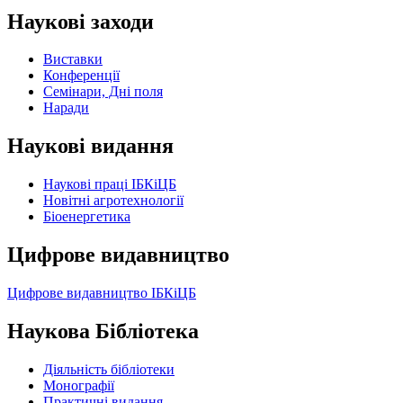
Наукові заходи
Виставки
Конференції
Семінари, Дні поля
Наради
Наукові видання
Наукові праці ІБКіЦБ
Новітні агротехнології
Бiоенергетика
Цифрове видавництво
Цифрове видавництво ІБКіЦБ
Наукова Бібліотека
Діяльність бібліотеки
Монографії
Практичні видання