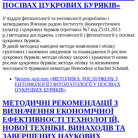
ПОСІВАХ ЦУКРОВИХ БУРЯКІВ»
У відділі фітопатології та ентомології розроблено і
затверджено Вченою радою Інституту біоенергетичних
культур і цукрових буряків (протокол №7 від 25.03.2013
р.) методика досліджень з ентомології і фітопатології у посівах
цукрових буряків.
В даній методиці наведені методи виявлення і обліку
грунтових і наземних шкідників та пошкодженості рослин
цукрових буряків; методи обліку хвороб і ураженості ними
рослин цукрових буряків; методи обліку та визначення
чисельності бурякової нематоди Heterodera schachtii Schmidt.
Читати далі
про «МЕТОДИКА ДОСЛІДЖЕНЬ З
ЕНТОМОЛОГІЇ І ФІТОПАТОЛОГІЇ У ПОСІВАХ
ЦУКРОВИХ БУРЯКІВ»
МЕТОДИЧНІ РЕКОМЕНДАЦІЇ З
ВИЗНАЧЕННЯ ЕКОНОМІЧНОЇ
ЕФЕКТИВНОСТІ ТЕХНОЛОГІЙ,
НОВОЇ ТЕХНІКИ, ВИНАХОДІВ ТА
ЗАВЕРШЕНИХ НАУКОВИХ