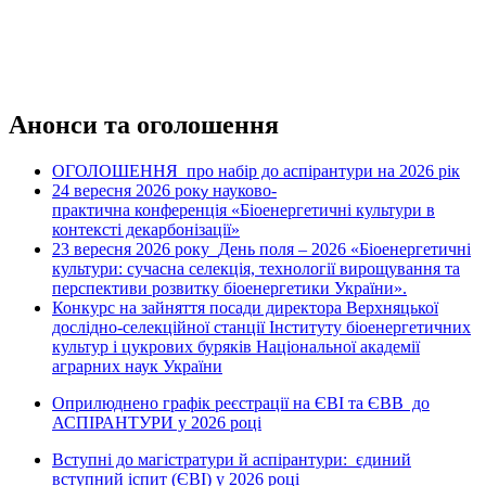
Анонси та оголошення
ОГОЛОШЕННЯ про набір до аспірантури на 2026 рік
24 вересня 2026 рок
науково-
у
практична конференція «Біоенергетичні культури в
контексті декарбонізації»
23 вересня 2026 року
День поля – 2026 «Біоенергетичні
культури: сучасна селекція, технології вирощування та
перспективи розвитку біоенергетики України».
Конкурс на зайняття посади директора Верхняцької
дослідно-селекційної станції Інституту біоенергетичних
культур і цукрових буряків Національної академії
аграрних наук України
Оприлюднено графік реєстрації на ЄВІ та ЄВВ до
АСПІРАНТУРИ у 2026 році
Вступні до магістратури й аспірантури: єдиний
вступний іспит (ЄВІ) у 2026 році