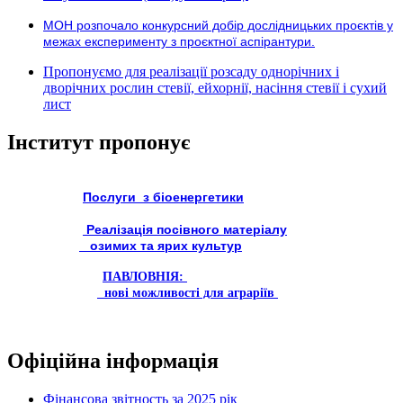
МОН розпочало конкурсний добір дослідницьких проєктів у
межах експерименту з проєктної аспірантури.
Пропонуємо для реалізації розсаду однорічних і
дворічних рослин стевії, ейхорнії, насіння стевії і сухий
лист
Інститут пропонує
Послуги з біоенергетики
Реалізація посівного матеріалу
озимих та ярих культур
ПАВЛОВНІЯ:
нові можливості для аграріїв
Офіційна інформація
Фінансова звітность за 2025 рік