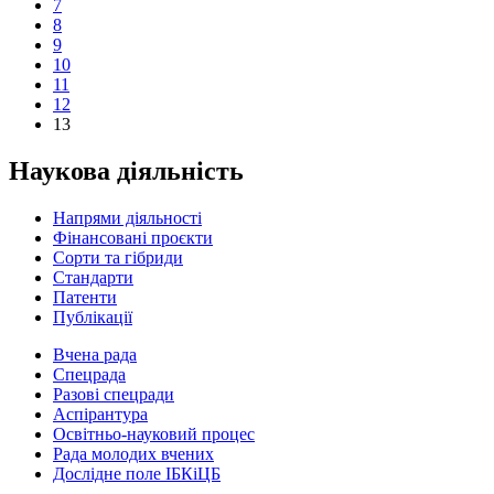
7
8
9
10
11
12
13
Наукова діяльність
Напрями діяльності
Фінансовані проєкти
Сорти та гібриди
Стандарти
Патенти
Публікації
Вчена рада
Спецрада
Разові спецради
Аспірантура
Освітньо-науковий процес
Рада молодих вчених
Дослідне поле ІБКіЦБ