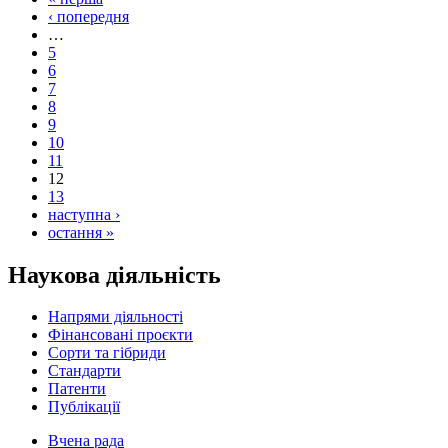
‹ попередня
…
5
6
7
8
9
10
11
12
13
наступна ›
остання »
Наукова діяльність
Напрями діяльності
Фінансовані проєкти
Сорти та гібриди
Стандарти
Патенти
Публікації
Вчена рада