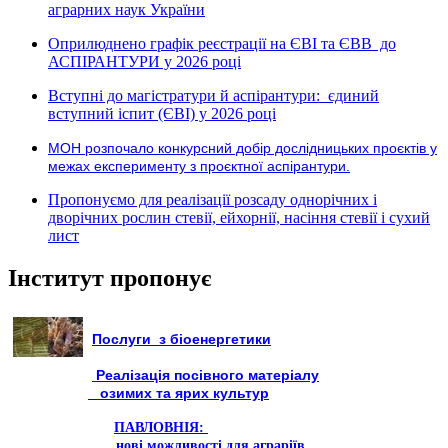
аграрних наук України
Оприлюднено графік реєстрації на ЄВІ та ЄВВ до
АСПІРАНТУРИ у 2026 році
Вступні до магістратури й аспірантури: єдиний
вступний іспит (ЄВІ) у 2026 році
МОН розпочало конкурсний добір дослідницьких проєктів у
межах експерименту з проєктної аспірантури.
Пропонуємо для реалізації розсаду однорічних і
дворічних рослин стевії, ейхорнії, насіння стевії і сухий
лист
Інститут пропонує
Послуги з біоенергетики
Реалізація посівного матеріалу
озимих та ярих культур
ПАВЛОВНІЯ:
нові можливості для аграріїв