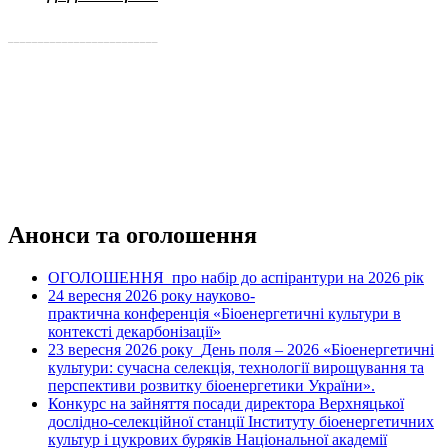
_________________________
Анонси та оголошення
ОГОЛОШЕННЯ про набір до аспірантури на 2026 рік
24 вересня 2026 рок
науково-
у
практична конференція «Біоенергетичні культури в
контексті декарбонізації»
23 вересня 2026 року
День поля – 2026 «Біоенергетичні
культури: сучасна селекція, технології вирощування та
перспективи розвитку біоенергетики України».
Конкурс на зайняття посади директора Верхняцької
дослідно-селекційної станції Інституту біоенергетичних
культур і цукрових буряків Національної академії