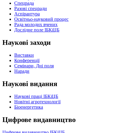
Спецрада
Разові спецради
Аспірантура
Освітньо-науковий процес
Рада молодих вчених
Дослідне поле ІБКіЦБ
Наукові заходи
Виставки
Конференції
Семінари, Дні поля
Наради
Наукові видання
Наукові праці ІБКіЦБ
Новітні агротехнології
Бiоенергетика
Цифрове видавництво
Цифрове видавництво ІБКіЦБ