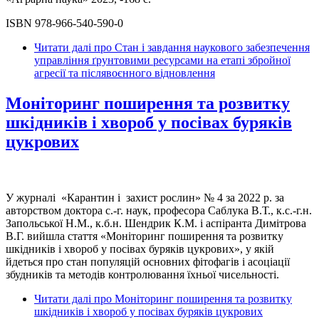
ISBN 978-966-540-590-0
Читати далі
про Стан і завдання наукового забезпечення
управління ґрунтовими ресурсами на етапі збройної
агресії та післявоєнного відновлення
Моніторинг поширення та розвитку
шкідників і хвороб у посівах буряків
цукрових
У журналі «Карантин і захист рослин» № 4 за 2022 р. за
авторством доктора с.-г. наук, професора Саблука В.Т., к.с.-г.н.
Запольської Н.М., к.б.н. Шендрик К.М. і аспіранта Димітрова
В.Г. вийшла стаття «Моніторинг поширення та розвитку
шкідників і хвороб у посівах буряків цукрових», у якій
йдеться про стан популяцій основних фітофагів і асоціації
збудників та методів контролювання їхньої чисельності.
Читати далі
про Моніторинг поширення та розвитку
шкідників і хвороб у посівах буряків цукрових