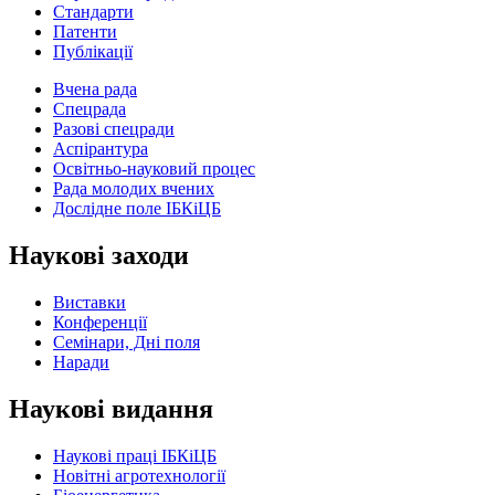
Стандарти
Патенти
Публікації
Вчена рада
Спецрада
Разові спецради
Аспірантура
Освітньо-науковий процес
Рада молодих вчених
Дослідне поле ІБКіЦБ
Наукові заходи
Виставки
Конференції
Семінари, Дні поля
Наради
Наукові видання
Наукові праці ІБКіЦБ
Новітні агротехнології