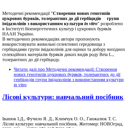
Методичні рекомендації "
Створення нових генотипів
цукрових буряків, толерантних до дії гербіцидів групи
імідазолінів з використанням культури
in vitro
" розроблено
в Інституті біоенергетичних культур і цукрових буряків
НААН України.
В методичних рекомендаціях автори пропонують
використовувати живильні селективні середовища з
гербіцидами групи імідазолінів для оцінки та добору вихідних
селекційних матеріалів буряків диких видів роду Beta L.,
толерантних до дії гербіциду.
Читати далі
про Методичні рекомендації: Створення
нових генотипів цукрових буряків, толерантних до дії
гербіцидів групи імідазолінів з використанням культури
in vitro
Лісові культури: навчальний посібник
Іванюк І.Д., Фучило Я. Д., Климчук О. О., Ганжалюк Т. С.
Лісові культури: навчальний посібник. Житомир: НОВОград,