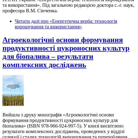
та використання». Під загальною редакцією доктора с.-г. наук,
професора В.М. Сінченка.
Читати далі
про «Енергетична верба: технологія
вирощування та використання»
Агроекологічні основи формування
продуктивності цукроносних культур
для біопалива – результати
комплексних досліджень
Вийшла з друку монографія «Агроекологічні основи
формування продуктивності цукроносних культур для
біопалива» (ISBN 978-966-924-997-5). У книзі висвітлено
результати комплексних досліджень, проведених у відділі
селекції і сталих технологій вирощування та переробляння