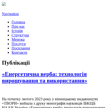
Navigation
Головна
Про нас
Історія
Структура
Мережа
Послуги
Посилання
Контакти
Публікації
«Енергетична верба: технологія
вирощування та використання»
На початку лютого 2023 року у вінницькому видавництві
«ТВОРИ» вийшла з друку монографія науковців ІБКіЦБ
НААН України «Енергетична верба: технологія вирощування