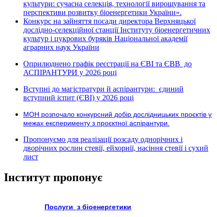
культури: сучасна селекція, технології вирощування та
перспективи розвитку біоенергетики України».
Конкурс на зайняття посади директора Верхняцької
дослідно-селекційної станції Інституту біоенергетичних
культур і цукрових буряків Національної академії
аграрних наук України
Оприлюднено графік реєстрації на ЄВІ та ЄВВ до
АСПІРАНТУРИ у 2026 році
Вступні до магістратури й аспірантури: єдиний
вступний іспит (ЄВІ) у 2026 році
МОН розпочало конкурсний добір дослідницьких проєктів у
межах експерименту з проєктної аспірантури.
Пропонуємо для реалізації розсаду однорічних і
дворічних рослин стевії, ейхорнії, насіння стевії і сухий
лист
Інститут пропонує
Послуги з біоенергетики