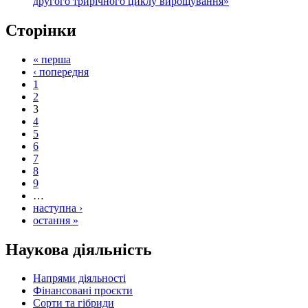
другого трирічного циклу вирощування»
Сторінки
« перша
‹ попередня
1
2
3
4
5
6
7
8
9
…
наступна ›
остання »
Наукова діяльність
Напрями діяльності
Фінансовані проєкти
Сорти та гібриди