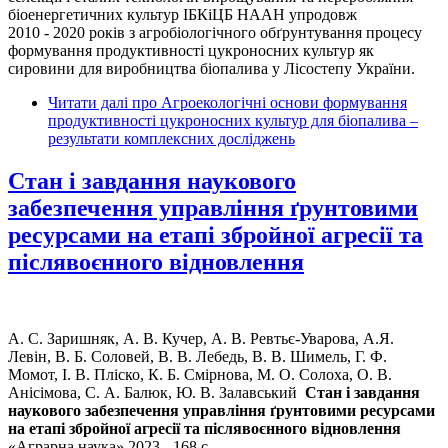
біоенергетичних культур ІБКіЦБ НААН упродовж
2010 - 2020 років з агробіологічного обґрунтування процесу
формування продуктивності цукроносних культур як
сировини для виробництва біопалива у Лісостепу України.
Читати далі
про Агроекологічні основи формування
продуктивності цукроносних культур для біопалива –
результати комплексних досліджень
Стан і завдання наукового
забезпечення управління ґрунтовими
ресурсами на етапі збройної агресії та
післявоєнного відновлення
A. C. Заришняк, А. В. Кучер, А. В. Ревтьє-Уварова, А.Я.
Левін, В. Б. Соловей, В. В. Лебедь, В. В. Шимель, Г. Ф.
Момот, І. В. Пліско, К. Б. Смірнова, М. О. Солоха, О. В.
Анісімова, С. А. Балюк, Ю. В. Залавський
Стан і завдання
наукового забезпечення управління ґрунтовими ресурсами
на етапі збройної агресії та післявоєнного відновлення
«Аграрна наука» 2023, -168 с.