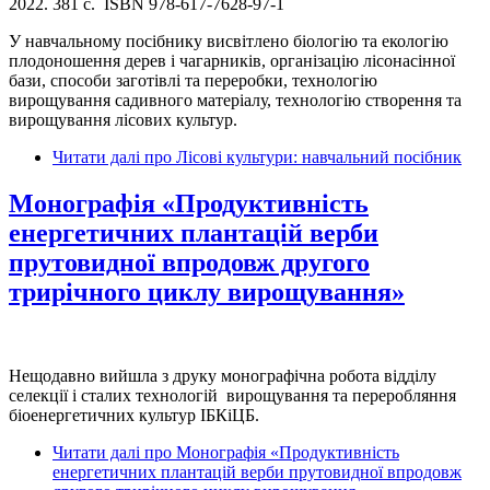
2022. 381 с. ISBN 978-617-7628-97-1
У навчальному посібнику висвітлено біологію та екологію
плодоношення дерев і чагарників, організацію лісонасінної
бази, способи заготівлі та переробки, технологію
вирощування садивного матеріалу, технологію створення та
вирощування лісових культур.
Читати далі
про Лісові культури: навчальний посібник
Монографія «Продуктивність
енергетичних плантацій верби
прутовидної впродовж другого
трирічного циклу вирощування»
Нещодавно вийшла з друку монографічна робота відділу
селекції і сталих технологій вирощування та переробляння
біоенергетичних культур ІБКіЦБ.
Читати далі
про Монографія «Продуктивність
енергетичних плантацій верби прутовидної впродовж