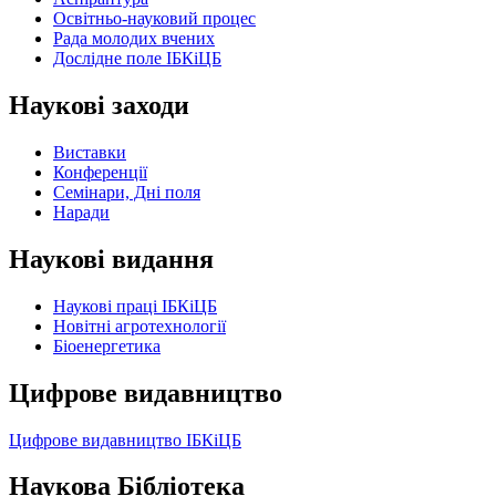
Освітньо-науковий процес
Рада молодих вчених
Дослідне поле ІБКіЦБ
Наукові заходи
Виставки
Конференції
Семінари, Дні поля
Наради
Наукові видання
Наукові праці ІБКіЦБ
Новітні агротехнології
Бiоенергетика
Цифрове видавництво
Цифрове видавництво ІБКіЦБ
Наукова Бібліотека