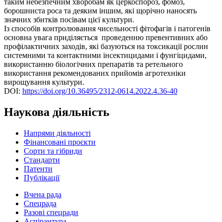
таким небезпечним хворобам як церкоспороз, фомоз,
борошниста роса та деяким іншим, які щорічно наносять
значних збитків посівам цієї культури.
Із способів контролювання чисельності фітофагів і патогенів
основна увага приділяється проведенню превентивних або
профілактичних заходів, які базуються на токсикації рослин
системними та контактними інсектицидами і фунгіцидами,
використанню біологічних препаратів та ретельного
використання рекомендованих прийомів агротехніки
вирощування культури.
DOI:
https://doi.org/10.36495/2312-0614.2022.4.36-40
Наукова діяльність
Напрями діяльності
Фінансовані проєкти
Сорти та гібриди
Стандарти
Патенти
Публікації
Вчена рада
Спецрада
Разові спецради
Аспірантура