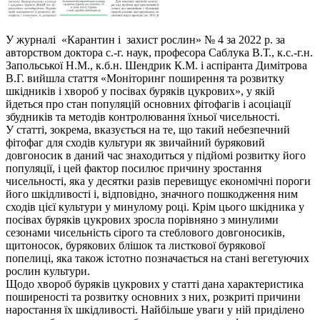
У журналі «Карантин і захист рослин» № 4 за 2022 р. за
авторством доктора с.-г. наук, професора Саблука В.Т., к.с.-г.н.
Запольської Н.М., к.б.н. Шендрик К.М. і аспіранта Димітрова
В.Г. вийшла стаття «Моніторинг поширення та розвитку
шкідників і хвороб у посівах буряків цукрових», у якій
йдеться про стан популяцій основних фітофагів і асоціації
збудників та методів контролювання їхньої чисельності.
У статті, зокрема, вказується на те, що такий небезпечний
фітофаг для сходів культури як звичайний буряковий
довгоносик в даний час знаходиться у підйомі розвитку його
популяції, і цей фактор посилює причину зростання
чисельності, яка у десятки разів перевищує економічні пороги
його шкідливості і, відповідно, значного пошкодження ним
сходів цієї культури у минулому році. Крім цього шкідника у
посівах буряків цукрових зросла порівняно з минулими
сезонами чисельність сірого та стеблового довгоносиків,
щитоносок, бурякових блішок та листкової бурякової
попелиці, яка також істотно позначається на стані вегетуючих
рослин культури.
Щодо хвороб буряків цукрових у статті дана характеристика
поширеності та розвитку основних з них, розкриті причини
наростання їх шкідливості. Найбільше уваги у ній приділено