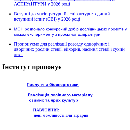
АСПІРАНТУРИ у 2026 році
Вступні до магістратури й аспірантури: єдиний
вступний іспит (ЄВІ) у 2026 році
МОН розпочало конкурсний добір дослідницьких проєктів у
межах експерименту з проєктної аспірантури.
Пропонуємо для реалізації розсаду однорічних і
дворічних рослин стевії, ейхорнії, насіння стевії і сухий
лист
Інститут пропонує
Послуги з біоенергетики
Реалізація посівного матеріалу
озимих та ярих культур
ПАВЛОВНІЯ:
нові можливості для аграріїв