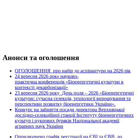
Анонси та оголошення
ОГОЛОШЕННЯ про набір до аспірантури на 2026 рік
24 вересня 2026 рок
науково-
у
практична конференція «Біоенергетичні культури в
контексті декарбонізації»
23 вересня 2026 року
День поля – 2026 «Біоенергетичні
культури: сучасна селекція, технології вирощування та
перспективи розвитку біоенергетики України».
Конкурс на зайняття посади директора Верхняцької
дослідно-селекційної станції Інституту біоенергетичних
культур і цукрових буряків Національної академії
аграрних наук України
Оприлюднено графік реєстрації на ЄВІ та ЄВВ до