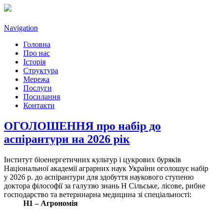
Navigation
Головна
Про нас
Історія
Структура
Мережа
Послуги
Посилання
Контакти
ОГОЛОШЕННЯ про набір до
аспірантури на 2026 рік
Інститут біоенергетичних культур і цукрових буряків
Національної академії аграрних наук України оголошує набір
у 2026 р. до аспірантури для здобуття наукового ступеню
доктора філософії за галуззю знань Н Сільське, лісове, рибне
господарство та ветеринарна медицина зі спеціальності:
Н1 – Агрономія