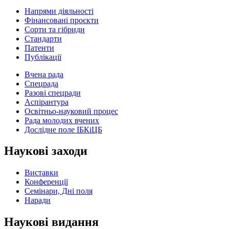
Напрями діяльності
Фінансовані проєкти
Сорти та гібриди
Стандарти
Патенти
Публікації
Вчена рада
Спецрада
Разові спецради
Аспірантура
Освітньо-науковий процес
Рада молодих вчених
Дослідне поле ІБКіЦБ
Наукові заходи
Виставки
Конференції
Семінари, Дні поля
Наради
Наукові видання