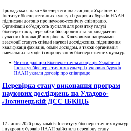
Громадська спілка «Біоенергетична асоціація України» та
Інститут біоенергетичних культур і цукрових буряків НААН
підписали договір про науково-технічну співпрацю.
Організації об’єднують зусилля для розвитку галузі
біоенергетики, переробки біосировини та впровадження
сучасних інноваційних рішень. Ключовими напрямами
взаємодії стануть спільні наукові дослідження, підвищення
кваліфікації фахівців, обмін досвідом, а також організація
навчальних заходів із вирощування біоенергетичних культур.
Читати далі
про Біоенергетична асоціація України та
Інститут біоенергетичних культур і цукрових буряків
НААН уклали договір про співпрацю
Перевірка стану виконання програм
наукових досліджень на Уладово-
Люлинецькій ДСС ІБКіЦБ
17 липня 2026 року комісія Інституту біоенергетичних культур
і цукрових буряків НААН здійснила перевірку стану