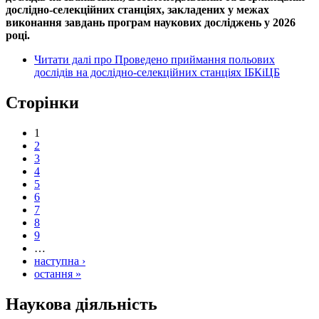
дослідно-селекційних станціях, закладених у межах
виконання завдань програм наукових досліджень у 2026
році.
Читати далі
про Проведено приймання польових
дослідів на дослідно-селекційних станціях ІБКіЦБ
Сторінки
1
2
3
4
5
6
7
8
9
…
наступна ›
остання »
Наукова діяльність