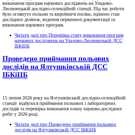
виконання програм наукових досліджень на Уладово-
Люлинецькій дослідно-селекційній станції. Під час роботи
було оглянуто польові та виробничі посіви, оцінено стан
дослідних ділянок, ведення первинної документації та
виконання наукових програм.
Читати далі
про Перевірка стану виконання програм
наукових досліджень на Уладово-Люлинецькій ДСС
ІБКіЦБ
Проведено приймання польових
дослідів на Ялтушківській ДСС
ІБКіЦБ
15 липня 2026 року на Ялтушківській дослідно-селекційній
станції відбулося приймання польових і лабораторних
дослідів та перевірка виконання плану науково-дослідних
робіт у 2026 році.
Читати далі
про Проведено приймання польових
дослідів на Ялтушківській ДСС ІБКіЦБ