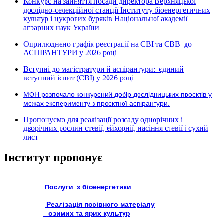
Конкурс на зайняття посади директора Верхняцької
дослідно-селекційної станції Інституту біоенергетичних
культур і цукрових буряків Національної академії
аграрних наук України
Оприлюднено графік реєстрації на ЄВІ та ЄВВ до
АСПІРАНТУРИ у 2026 році
Вступні до магістратури й аспірантури: єдиний
вступний іспит (ЄВІ) у 2026 році
МОН розпочало конкурсний добір дослідницьких проєктів у
межах експерименту з проєктної аспірантури.
Пропонуємо для реалізації розсаду однорічних і
дворічних рослин стевії, ейхорнії, насіння стевії і сухий
лист
Інститут пропонує
Послуги з біоенергетики
Реалізація посівного матеріалу
озимих та ярих культур