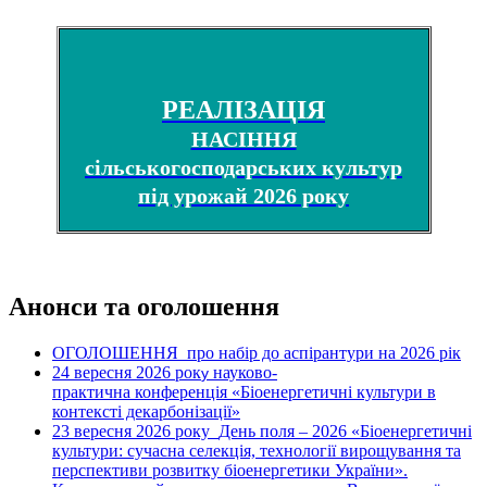
РЕАЛІЗАЦІЯ
НАСІННЯ
сільськогосподарських культур
під урожай 2026 року
Анонси та оголошення
ОГОЛОШЕННЯ про набір до аспірантури на 2026 рік
24 вересня 2026 рок
науково-
у
практична конференція «Біоенергетичні культури в
контексті декарбонізації»
23 вересня 2026 року
День поля – 2026 «Біоенергетичні
культури: сучасна селекція, технології вирощування та
перспективи розвитку біоенергетики України».