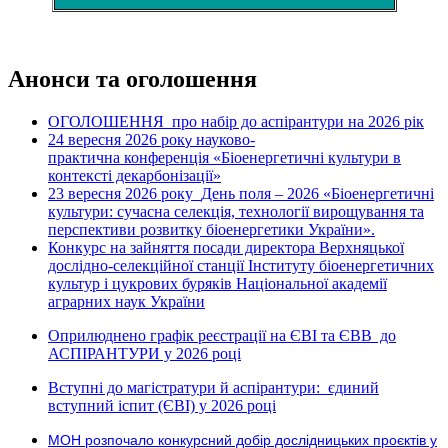
Анонси та оголошення
ОГОЛОШЕННЯ про набір до аспірантури на 2026 рік
24 вересня 2026 рок
науково-
у
практична конференція «Біоенергетичні культури в
контексті декарбонізації»
23 вересня 2026 року
День поля – 2026 «Біоенергетичні
культури: сучасна селекція, технології вирощування та
перспективи розвитку біоенергетики України».
Конкурс на зайняття посади директора Верхняцької
дослідно-селекційної станції Інституту біоенергетичних
культур і цукрових буряків Національної академії
аграрних наук України
Оприлюднено графік реєстрації на ЄВІ та ЄВВ до
АСПІРАНТУРИ у 2026 році
Вступні до магістратури й аспірантури: єдиний
вступний іспит (ЄВІ) у 2026 році
МОН розпочало конкурсний добір дослідницьких проєктів у