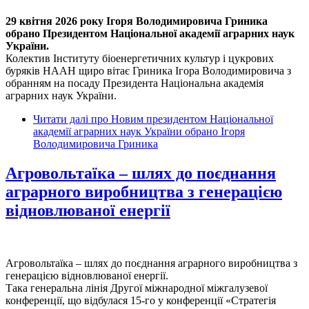
29 квітня 2026 року Ігоря Володимировича Гриника
обрано Президентом Національної академії аграрних наук
України.
Колектив Інституту біоенергетичних культур і цукрових
буряків НААН щиро вітає Гриника Ігора Володимировича з
обранням на посаду Президента Національна академія
аграрних наук України.
Читати далі
про Новим президентом Національної
академії аграрних наук України обрано Ігоря
Володимировича Гриника
Агровольтаїка – шлях до поєднання
аграрного виробництва з генерацією
відновлюваної енергії
Агровольтаїка – шлях до поєднання аграрного виробництва з
генерацією відновлюваної енергії.
Така генеральна лінія Другої міжнародної міжгалузевої
конференції, що відбулася 15-го у конференції «Стратегія