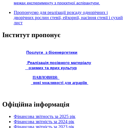
межах експерименту з проєктної аспірантури.
Пропонуємо для реалізації розсаду однорічних і
дворічних рослин стевії, ейхорнії, насіння стевії і сухий
лист
Інститут пропонує
Послуги з біоенергетики
Реалізація посівного матеріалу
озимих та ярих культур
ПАВЛОВНІЯ:
нові можливості для аграріїв
Офіційна інформація
Фінансова звітность за 2025 рік
Фінансова звітність за 2024 рік
Фінансова звітність за 2023 рік