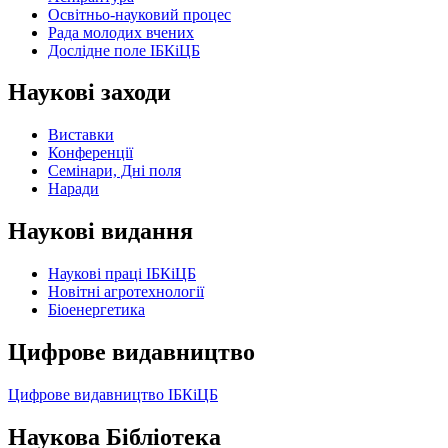
Освітньо-науковий процес
Рада молодих вчених
Дослідне поле ІБКіЦБ
Наукові заходи
Виставки
Конференції
Семінари, Дні поля
Наради
Наукові видання
Наукові праці ІБКіЦБ
Новітні агротехнології
Бiоенергетика
Цифрове видавництво
Цифрове видавництво ІБКіЦБ
Наукова Бібліотека