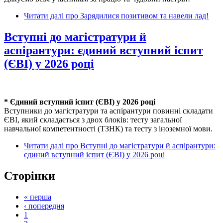
Читати далі
про Зарядилися позитивом та навели лад!
Вступні до магістратури й
аспірантури: єдиний вступний іспит
(ЄВІ) у 2026 році
* Єдиний вступний іспит (ЄВІ) у 2026 році
Вступники до магістратури та аспірантури повинні складати
ЄВІ, який складається з двох блоків: тесту загальної
навчальної компетентності (ТЗНК) та тесту з іноземної мови.
Читати далі
про Вступні до магістратури й аспірантури:
єдиний вступний іспит (ЄВІ) у 2026 році
Сторінки
« перша
‹ попередня
1