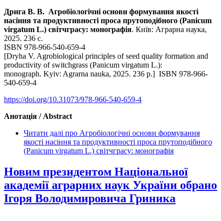
Дрига В. В. Агробіологічні основи формування якості
насіння та продуктивності проса прутоподібного (Panicum
virgatum L.) світчграсу: монографія
. Київ: Аграрна наука,
2025. 236 с.
ISBN 978-966-540-659-4
[Dryha V. Agrobiolo­gical principles of seed quality formation and
productivity of switchgrass (Panicum virgatum L.):
monograph. Kyiv: Agrarna nauka, 2025. 236 р.] ISBN 978-966-
540-659-4
https://doi.org/10.31073/978-966-540-659-4
Анотація / Abstract
Читати далі
про Агробіологічні основи формування
якості насіння та продуктивності проса прутоподібного
(Panicum virgatum L.) світчграсу: монографія
Новим президентом Національної
академії аграрних наук України обрано
Ігоря Володимировича Гриника