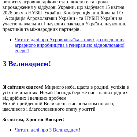
розвитку агровольтаріки»: стан, виклики та кроки
впровадження у відбудові України, що відбулася 15 квітня
2026 року в НУБіП України. Конференція ініційована ГО
«Асоціація Агровольтаїки України» та НУБіП України за
участю навчальних і наукових закладів України, науковців,
практиків та міжнародних партнерів.
Читати далі
про Агровольтаїка – шлях до поєднання
аграрного виробництва з генерацією відновлюваної
енергії
З Великоднем!
Зі світлим святом!
Мирного неба, щастя в родині, успіхів в
усіх починаннях. Нехай Господь береже нас і наших рідних
від дрібних і великих проблем.
Нехай прийдешній Великдень стає початком нового,
щасливого і благословенного етапу у житті!
Зі святом, Христос Воскрес!
Читати далі
про З Великоднем!