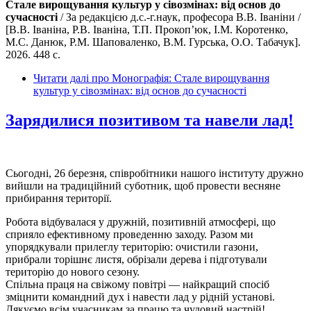
Стале вирощування культур у сівозмінах: від основ до
сучасності
/ За редакцією д.с.-г.наук, професора В.В. Іваніни /
[В.В. Іваніна, Р.В. Іваніна, Т.П. Прокоп’юк, І.М. Коротенко,
М.С. Данюк, Р.М. Шаповаленко, В.М. Гурська, О.О. Табачук].
2026. 448 с.
Читати далі
про Монографія: Стале вирощування
культур у сівозмінах: від основ до сучасності
Зарядилися позитивом та навели лад!
Сьогодні, 26 березня, співробітники нашого інституту дружно
вийшли на традиційний суботник, щоб провести весняне
прибирання території.
Робота відбувалася у дружній, позитивній атмосфері, що
сприяло ефективному проведенню заходу. Разом ми
упорядкували прилеглу територію: очистили газони,
прибрали торішнє листя, обрізали дерева і підготували
територію до нового сезону.
Спільна праця на свіжому повітрі — найкращий спосіб
зміцнити командний дух і навести лад у рідній установі.
Дякуємо всім учасникам за працю та чудовий настрій!