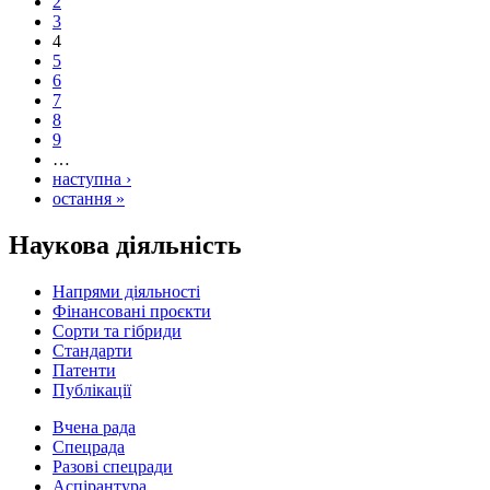
2
3
4
5
6
7
8
9
…
наступна ›
остання »
Наукова діяльність
Напрями діяльності
Фінансовані проєкти
Сорти та гібриди
Стандарти
Патенти
Публікації
Вчена рада
Спецрада
Разові спецради
Аспірантура