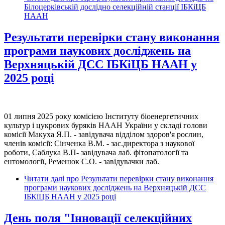
Білоцерківській дослідно селекційній станції ІБКіЦБ
НААН
Результати перевірки стану виконання
програми наукових досліджень на
Верхняцькій ДСС ІБКіЦБ НААН у
2025 році
01 липня 2025 року комісією Інституту біоенергетичних
культур і цукрових буряків НААН України у складі голови
комісії Макуха Я.П. - завідувача відділом здоров'я рослин,
членів комісії: Сінченка В.М. - зас.директора з наукової
роботи, Саблука В.П- завідувача лаб. фітопатології та
ентомології, Ременюк С.О. - завідувачки лаб.
Читати далі
про Результати перевірки стану виконання
програми наукових досліджень на Верхняцькій ДСС
ІБКіЦБ НААН у 2025 році
День поля "Інновації селекційних