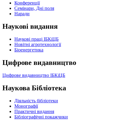
Конференції
Семінари, Дні поля
Наради
Наукові видання
Наукові праці ІБКіЦБ
Новітні агротехнології
Бiоенергетика
Цифрове видавництво
Цифрове видавництво ІБКіЦБ
Наукова Бібліотека
Діяльність бібліотеки
Монографії
Практичні видання
Бібліографічні покажчики