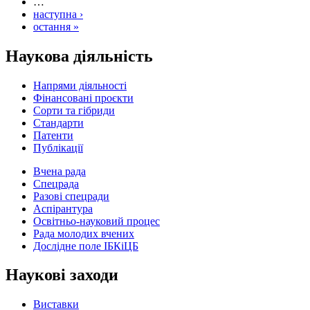
…
наступна ›
остання »
Наукова діяльність
Напрями діяльності
Фінансовані проєкти
Сорти та гібриди
Стандарти
Патенти
Публікації
Вчена рада
Спецрада
Разові спецради
Аспірантура
Освітньо-науковий процес
Рада молодих вчених
Дослідне поле ІБКіЦБ
Наукові заходи
Виставки