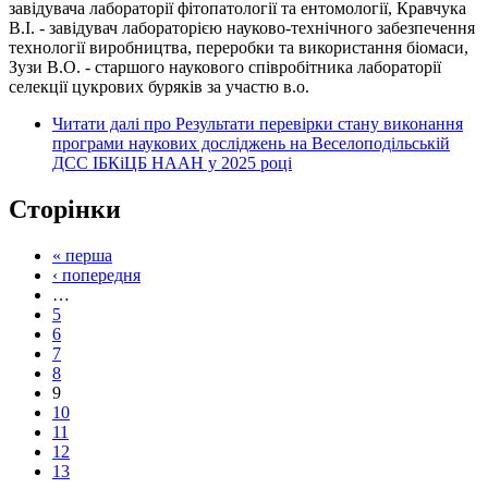
завідувача лабораторії фітопатології та ентомології, Кравчука
В.I. - завідувач лабораторією науково-технічного забезпечення
технології виробництва, переробки та використання біомаси,
Зузи В.О. - старшого наукового співробітника лабораторії
селекції цукрових буряків за участю в.о.
Читати далі
про Результати перевірки стану виконання
програми наукових досліджень на Веселоподільській
ДСС ІБКіЦБ НААН у 2025 році
Сторінки
« перша
‹ попередня
…
5
6
7
8
9
10
11
12
13