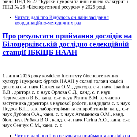
рівня ПНД № 27 “Буряки цукрові та інші нішеві культури” і
ПНД № 26 «Біоенергетичні ресурси» у 2025 році.
Читати далі
про Відбулось он-лайн засідання
координаційно-методичних рад
Про результати приймання дослідів на
Білоцерківській дослідно селекційній
станції ІБКіЦБ НААН
1 липня 2025 року комісією Інституту біоенергетичних
культур і цукрових буряків НААН у складі голови комісії
доктора с.-г. наук Ганженка О.М., доктора. с.-г. наук Іваніна
В.В., доктора с.-г. наук Орлова С.Д., канд. с.-г. наук
Чернуського В.В., канд. с.-г. наук Різник В.М. за участю
заступника директора з наукової роботи, кандидата с.-г. наук
Педоса В.П., зав. лабораторіями та співробітників: канд. с.-г.
наук Дубової О.А., канд. с.-г. наук Атаманюка О.М., канд.
біол. наук Рибака В.О., канд. с.-г. наук Гагіна А.О., канд. с.-г.
наук Сенчук С.М., канд. с.-г.
Читати далі
про Про результати приймання дослідів на