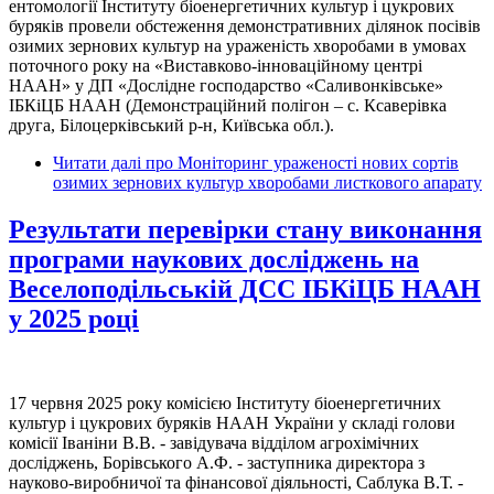
ентомології Інституту біоенергетичних культур і цукрових
буряків провели обстеження демонстративних ділянок посівів
озимих зернових культур на ураженість хворобами в умовах
поточного року на «Виставково-інноваційному центрі
НААН» у ДП «Дослідне господарство «Саливонківське»
ІБКіЦБ НААН (Демонстраційний полігон – с. Ксаверівка
друга, Білоцерківський р-н, Київська обл.).
Читати далі
про Моніторинг ураженості нових сортів
озимих зернових культур хворобами листкового апарату
Результати перевірки стану виконання
програми наукових досліджень на
Веселоподільській ДСС ІБКіЦБ НААН
у 2025 році
17 червня 2025 року комісією Інституту біоенергетичних
культур і цукрових буряків НААН України у складі голови
комісії Іваніни В.В. - завідувача відділом агрохімічних
досліджень, Борівського А.Ф. - заступника директора з
науково-виробничої та фінансової діяльності, Саблука В.Т. -