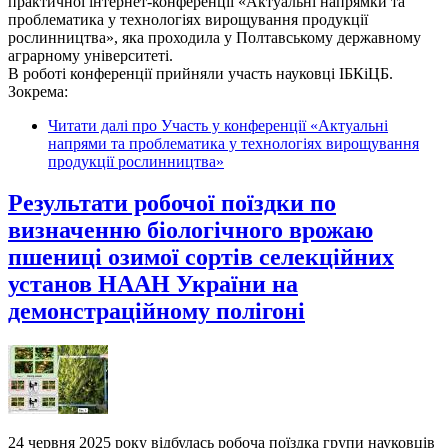
практичної інтернет-конференції «Актуальні напрямки та
проблематика у технологіях вирощування продукції
рослинництва», яка проходила у Полтавському державному
аграрному університеті.
В роботі конференції прийняли участь науковці ІБКіЦБ.
Зокрема:
Читати далі
про Участь у конференції «Актуальні
напрями та проблематика у технологіях вирощування
продукції рослинництва»
Результати робочої поїздки по
визначенню біологічного врожаю
пшениці озимої сортів селекційних
установ НААН України на
демонстраційному полігоні
24 червня 2025 року відбулась робоча поїздка групи науковців