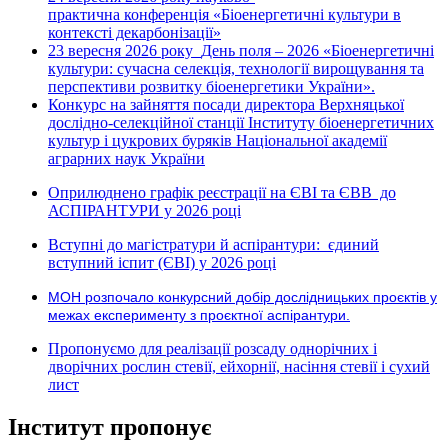
практична конференція «Біоенергетичні культури в
контексті декарбонізації»
23 вересня 2026 року
День поля – 2026 «Біоенергетичні
культури: сучасна селекція, технології вирощування та
перспективи розвитку біоенергетики України».
Конкурс на зайняття посади директора Верхняцької
дослідно-селекційної станції Інституту біоенергетичних
культур і цукрових буряків Національної академії
аграрних наук України
Оприлюднено графік реєстрації на ЄВІ та ЄВВ до
АСПІРАНТУРИ у 2026 році
Вступні до магістратури й аспірантури: єдиний
вступний іспит (ЄВІ) у 2026 році
МОН розпочало конкурсний добір дослідницьких проєктів у
межах експерименту з проєктної аспірантури.
Пропонуємо для реалізації розсаду однорічних і
дворічних рослин стевії, ейхорнії, насіння стевії і сухий
лист
Інститут пропонує