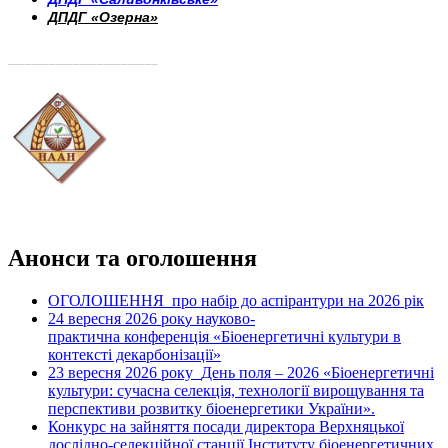
ДПДГ «Озерна»
_________________________
Анонси та оголошення
ОГОЛОШЕННЯ про набір до аспірантури на 2026 рік
24 вересня 2026 рок
науково-
у
практична конференція «Біоенергетичні культури в
контексті декарбонізації»
23 вересня 2026 року
День поля – 2026 «Біоенергетичні
культури: сучасна селекція, технології вирощування та
перспективи розвитку біоенергетики України».
Конкурс на зайняття посади директора Верхняцької
дослідно-селекційної станції Інституту біоенергетичних