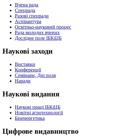
Вчена рада
Спецрада
Разові спецради
Аспірантура
Освітньо-науковий процес
Рада молодих вчених
Дослідне поле ІБКіЦБ
Наукові заходи
Виставки
Конференції
Семінари, Дні поля
Наради
Наукові видання
Наукові праці ІБКіЦБ
Новітні агротехнології
Бiоенергетика
Цифрове видавництво