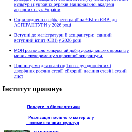
культур і цукрових буряків Національної академії
аграрних наук України
Оприлюднено графік реєстрації на ЄВІ та ЄВВ до
АСПІРАНТУРИ у 2026 році
Вступні до магістратури й аспірантури: єдиний
вступний іспит (ЄВІ) у 2026 році
МОН розпочало конкурсний добір дослідницьких проєктів у
межах експерименту з проєктної аспірантури.
Пропонуємо для реалізації розсаду однорічних і
дворічних рослин стевії, ейхорнії, насіння стевії і сухий
лист
Інститут пропонує
Послуги з біоенергетики
Реалізація посівного матеріалу
озимих та ярих культур