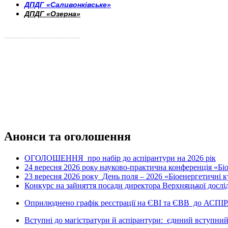
ДПДГ «Саливонківське»
ДПДГ «Озерна»
_________________________
Анонси та оголошення
ОГОЛОШЕННЯ про набір до аспірантури на 2026 рік
24 вересня 2026 рок
науково-практична конференція «Біое
у
23 вересня 2026 року
День поля – 2026 «Біоенергетичні к
Конкурс на зайняття посади директора Верхняцької дослід
Оприлюднено графік реєстрації на ЄВІ та ЄВВ до АСПІ
Вступні до магістратури й аспірантури: єдиний вступний 