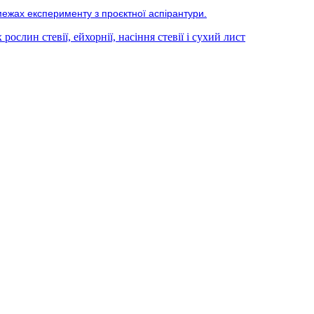
межах експерименту з проєктної аспірантури.
ослин стевії, ейхорнії, насіння стевії і сухий лист