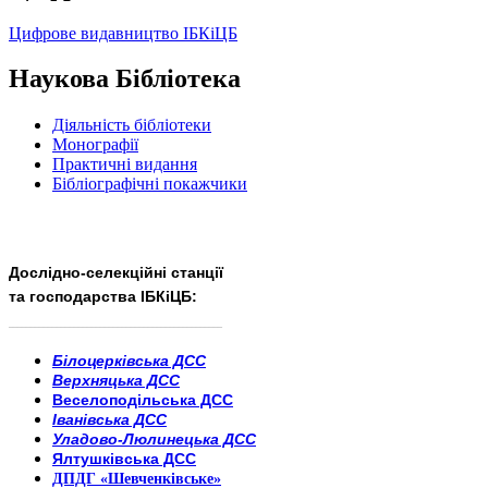
Цифрове видавництво ІБКіЦБ
Наукова Бібліотека
Діяльність бібліотеки
Монографії
Практичні видання
Бібліографічні покажчики
Дослідно-селекційні станції
та господарства ІБКіЦБ:
______________________
___________________________
Білоцерківська ДСС
Верхняцька ДСС
Веселоподільська ДСС
Іванівська ДСС
Уладово-Люлинецька ДСС
Ялтушківська ДСС
ДПДГ «Шевченківське»