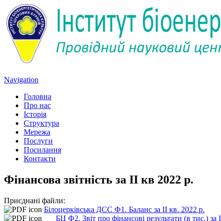
Navigation
Головна
Про нас
Історія
Структура
Мережа
Послуги
Посилання
Контакти
Фінансова звітність за ІІ кв 2022 р.
Приєднані файли:
Білоцерківська ДСС Ф1. Баланс за ІІ кв. 2022 р.
___БЦ Ф2. Звіт про фінансові результати (в тис.) за І