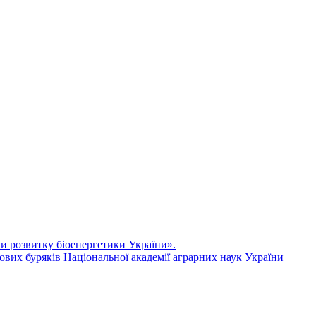
ви розвитку біоенергетики України».
ових буряків Національної академії аграрних наук України