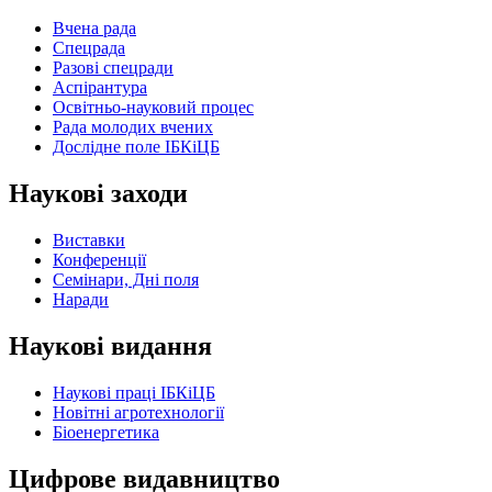
Вчена рада
Спецрада
Разові спецради
Аспірантура
Освітньо-науковий процес
Рада молодих вчених
Дослідне поле ІБКіЦБ
Наукові заходи
Виставки
Конференції
Семінари, Дні поля
Наради
Наукові видання
Наукові праці ІБКіЦБ
Новітні агротехнології
Бiоенергетика
Цифрове видавництво