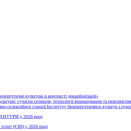
нергетичні культури в контексті декарбонізації»
ультури: сучасна селекція, технології вирощування та перспекти
но-селекційної станції Інституту біоенергетичних культур і цукр
РАНТУРИ у 2026 році
іспит (ЄВІ) у 2026 році