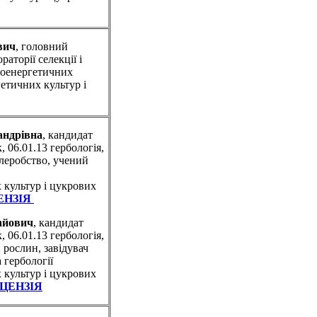
вич
, головний
аторії селекції і
іоенергетичних
етичних культур і
андрівна
, кандидат
, 06.01.13 гербологія,
млеробство, учений
 культур і цукрових
ЕНЗІЯ
айович
, кандидат
, 06.01.13 гербологія,
н рослин, завідувач
 гербології
 культур і цукрових
ЦЕНЗІЯ