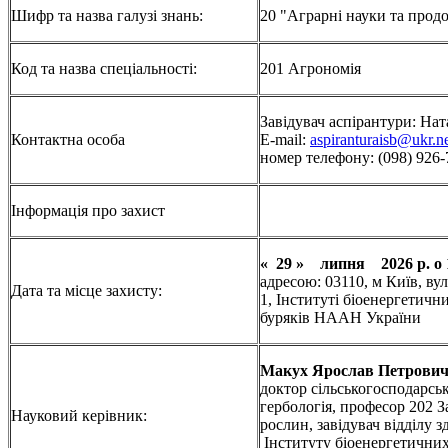
Шифр та назва галузі знань:
20 "Аграрні науки та прод
Код та назва спеціальності:
201 Агрономія
Завідувач аспірантури: 
Контактна особа
E-mail:
aspiranturaisb@ukr.n
номер телефону: (098) 926-
Інформація про захист
« 29 » липня 2026 р. о 1
адресою: 03110, м Київ, вул
Дата та місце захисту:
1, Інституті біоенергетичн
буряків НААН України
Макух Ярослав Петрови
доктор сільськогосподарськ
гербологія, професор 202 З
Науковий керівник:
рослин, завідувач відділу 
Інституту біоенергетичних