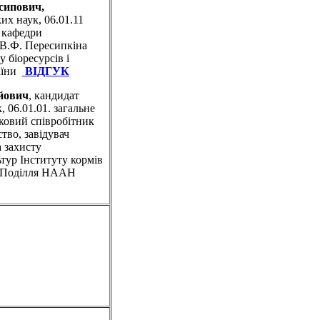
сипович,
их наук, 06.01.11
 кафедри
а В.Ф. Пересипкіна
 біоресурсів і
аїни
ВІДГУК
йович
, кандидат
, 06.01.01. загальне
ковий співробітник
тво, завідувач
а захисту
тур Інституту кормів
тва Поділля НААН