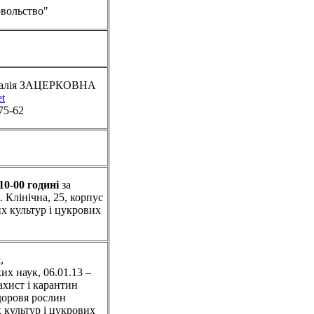
овольство"
Наталія ЗАЦЕРКОВНА
et
75-62
0-00 годині
за
. Клінічна, 25, корпус
их культур і цукрових
ч
,
их наук, 06.01.13 –
ахист і карантин
здоровя рослин
 культур і цукрових