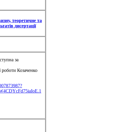
изну, теоретичне та
ьтатів дисертації
ступна за
ї роботи Козаченко
4007873987?
4CDYcFd75iaIoE.1