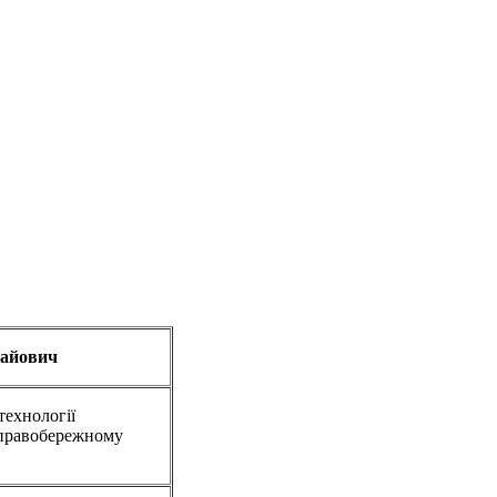
лайович
технології
 правобережному