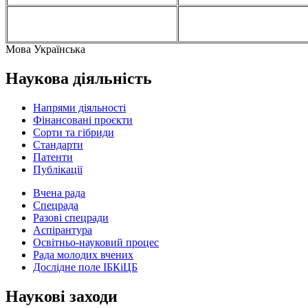
Мова
Українська
Наукова діяльність
Напрями діяльності
Фінансовані проєкти
Сорти та гібриди
Стандарти
Патенти
Публікації
Вчена рада
Спецрада
Разові спецради
Аспірантура
Освітньо-науковий процес
Рада молодих вчених
Дослідне поле ІБКіЦБ
Наукові заходи