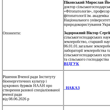
Піковський Мирослав Йо
доктор сільськогосподарськ
«Фітопатологія», професор
фітопатології ім. академік
Національного університету
природокористування Укр
Задорожний Віктор Сергі
Опоненти:
сільськогосподарських наук
землеробство, старший нау
06.01.01.загальне землеробс
лабораторії землеробства т
сільськогосподарських куль
та сільського господарс
ВІДГУК
Рішення Вченої ради Інституту
біоенергетичних культур і
цукрових буряків НААН про
НАКАЗ
створення разової спеціалізованої
вченої ради
від 08.06.2026 р