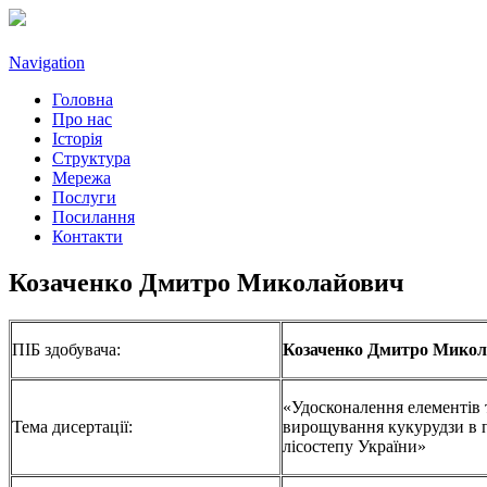
Navigation
Головна
Про нас
Історія
Структура
Мережа
Послуги
Посилання
Контакти
Козаченко Дмитро Миколайович
ПІБ здобувача:
Козаченко Дмитро Мико
«Удосконалення елементів 
Тема дисертації:
вирощування кукурудзи в
лісостепу України»