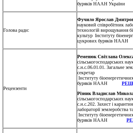
буряків НААН України
Фучило Ярослав Дмитро
науковий співробітник лабор
Голова ради:
технологій вирощування б
культур Інституту біоенерг
цукрових буряків НААН
Ременюк Світлана Олекс
сільськогосподарських наук
с.н.с.06.01.01. Загальне зе
секретар
Інституту біоенергетичних
буряків НААН
РЕЦ
Рецензенти
Різник Владислав Микол
сільськогосподарських наук
с.н.с.202. Захист і каранти
лабораторії землеробства та
Інституту біоенергетичних
буряків НААН
РЕ