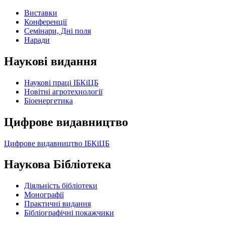
Виставки
Конференції
Семінари, Дні поля
Наради
Наукові видання
Наукові праці ІБКіЦБ
Новітні агротехнології
Бiоенергетика
Цифрове видавництво
Цифрове видавництво ІБКіЦБ
Наукова Бібліотека
Діяльність бібліотеки
Монографії
Практичні видання
Бібліографічні покажчики