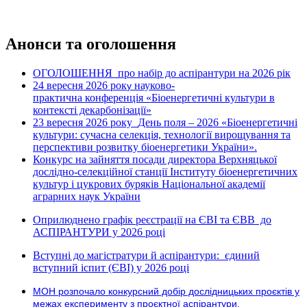
Анонси та оголошення
ОГОЛОШЕННЯ про набір до аспірантури на 2026 рік
24 вересня 2026 рок
науково-
у
практична конференція «Біоенергетичні культури в
контексті декарбонізації»
23 вересня 2026 року
День поля – 2026 «Біоенергетичні
культури: сучасна селекція, технології вирощування та
перспективи розвитку біоенергетики України».
Конкурс на зайняття посади директора Верхняцької
дослідно-селекційної станції Інституту біоенергетичних
культур і цукрових буряків Національної академії
аграрних наук України
Оприлюднено графік реєстрації на ЄВІ та ЄВВ до
АСПІРАНТУРИ у 2026 році
Вступні до магістратури й аспірантури: єдиний
вступний іспит (ЄВІ) у 2026 році
МОН розпочало конкурсний добір дослідницьких проєктів у
межах експерименту з проєктної аспірантури.