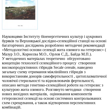
Науковцями Інституту біоенергетичних культур і цукрових
буряків та Верхняцької дослідно-селекційної станції на основі
багаторічних досліджень розроблено методичні рекомендації
«Методологічні основи селекції жита озимого на гетерозис» (
Мазур З.О., Корнєєва М.О., Орлов С.Д., Байда М.П.).
У методичних матеріалах теоретично обгрунтовано
концепцію технології селекційного процесу створення
високопродуктивних гібридів Secale cereale, наведено
загальну схему отримання міжлінійних гібридів з
використанням донорів самофертильності , цитоплазматичної
чоловічої стерильності та відновлювачів фертильності,
описано методи генетико-селекційної роботи на гетерозис з
культурою жита озимого. Розглянуто методики створення
нових вихідних матеріалів, оцінювання компонентів
гетерозисної селекції на основі системних контрольованих
схем схрещування, а також відтворення перспективних
комбінацій.