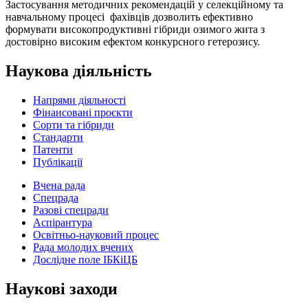
Застосування методичних рекомендацій у селекційному та
навчальному процесі фахівців дозволить ефективно
формувати високопродуктивні гібриди озимого жита з
достовірно високим ефектом конкурсного гетерозису.
Наукова діяльність
Напрями діяльності
Фінансовані проєкти
Сорти та гібриди
Стандарти
Патенти
Публікації
Вчена рада
Спецрада
Разові спецради
Аспірантура
Освітньо-науковий процес
Рада молодих вчених
Дослідне поле ІБКіЦБ
Наукові заходи