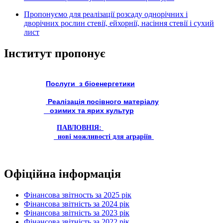
Пропонуємо для реалізації розсаду однорічних і
дворічних рослин стевії, ейхорнії, насіння стевії і сухий
лист
Інститут пропонує
Послуги з біоенергетики
Реалізація посівного матеріалу
озимих та ярих культур
ПАВЛОВНІЯ:
нові можливості для аграріїв
Офіційна інформація
Фінансова звітность за 2025 рік
Фінансова звітність за 2024 рік
Фінансова звітність за 2023 рік
Фінансова звітність за 2022 рік