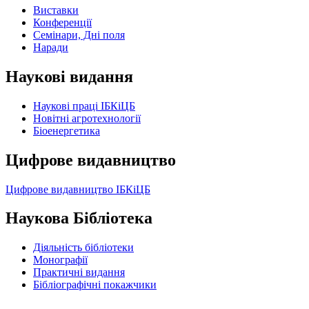
Виставки
Конференції
Семінари, Дні поля
Наради
Наукові видання
Наукові праці ІБКіЦБ
Новітні агротехнології
Бiоенергетика
Цифрове видавництво
Цифрове видавництво ІБКіЦБ
Наукова Бібліотека
Діяльність бібліотеки
Монографії
Практичні видання
Бібліографічні покажчики