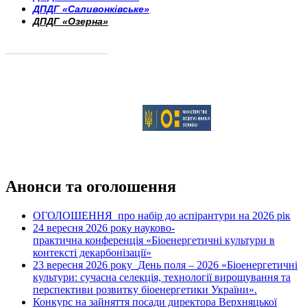
ДПДГ «Саливонківське»
ДПДГ «Озерна»
_________________________
Анонси та оголошення
ОГОЛОШЕННЯ про набір до аспірантури на 2026 рік
24 вересня 2026 рок
науково-
у
практична конференція «Біоенергетичні культури в
контексті декарбонізації»
23 вересня 2026 року
День поля – 2026 «Біоенергетичні
культури: сучасна селекція, технології вирощування та
перспективи розвитку біоенергетики України».
Конкурс на зайняття посади директора Верхняцької