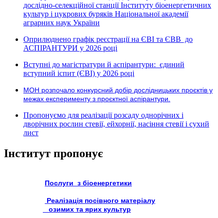
дослідно-селекційної станції Інституту біоенергетичних
культур і цукрових буряків Національної академії
аграрних наук України
Оприлюднено графік реєстрації на ЄВІ та ЄВВ до
АСПІРАНТУРИ у 2026 році
Вступні до магістратури й аспірантури: єдиний
вступний іспит (ЄВІ) у 2026 році
МОН розпочало конкурсний добір дослідницьких проєктів у
межах експерименту з проєктної аспірантури.
Пропонуємо для реалізації розсаду однорічних і
дворічних рослин стевії, ейхорнії, насіння стевії і сухий
лист
Інститут пропонує
Послуги з біоенергетики
Реалізація посівного матеріалу
озимих та ярих культур