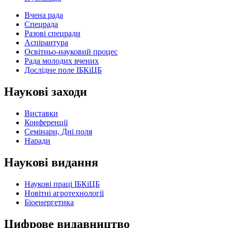
Вчена рада
Спецрада
Разові спецради
Аспірантура
Освітньо-науковий процес
Рада молодих вчених
Дослідне поле ІБКіЦБ
Наукові заходи
Виставки
Конференції
Семінари, Дні поля
Наради
Наукові видання
Наукові праці ІБКіЦБ
Новітні агротехнології
Бiоенергетика
Цифрове видавництво