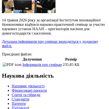
14 травня 2026 року за організації Інститутом інноваційної
біоекономіки відбувся науково-практичний семінар за участю
наукових установ НААН – оригінаторів насіння для
домогосподарств і населення.
Детальна інформація про семінар знаходиться у доданому
файлі.
Приєднані файли:
Долучення
Розмір
Інформація про семінар
235.85 КБ
Наукова діяльність
Напрями діяльності
Фінансовані проєкти
Сорти та гібриди
Стандарти
Патенти
Публікації