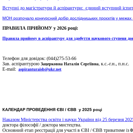
Вступні до магістратури й аспірантури: єдиний вступний іспит
МОН розпочало конкурсний добір дослідницьких проєктів у межах 
ПРАВИЛА ПРИЙОМУ у 2026 році:
Правила прийому в аспірантуру
для здобуття наукового ступеня до
Телефон для довідок: (044)275-53-66
Зав. аспірантурою
, к.с.-г.н., п.н.с.
Зацерковна Наталія Сергіївна
E-mail:
aspiranturaisb@ukr.net
КАЛЕНДАР ПРОВЕДЕННЯ ЄВІ / ЄВВ у 2025 році
Наказом Міністерства освіти і науки України від 25 березня 20
доктора філософії / доктора мистецтва.
Основний етап реєстрації для участі в ЄВІ / ЄВВ триватиме із
0