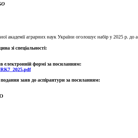
БО
ної академії аграрних наук України оголошує набір у 2025 р. до 
ина зі спеціальності:
 в електронній формі за посиланням:
NRK7_2025.pdf
а подання заяв до аспірантури за посиланням:
БО