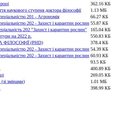
 році
362.16 КБ
ття наукового ступеня доктора філософії
1.13 МБ
спеціальністю 201 - Агрономія
66.27 КБ
спеціальністю 202 - Захист і карантин рослин
55.87 КБ
еціальність 202 "Захист і карантин рослин"
165.04 КБ
тури на 2022 р.
550.83 КБ
ФІЛОСОФІЇ (PHD)
378.4 КБ
спеціальністю 202 - Захист і карантин рослин
54.39 КБ
спеціальністю 202 - Захист і карантин рослин
60.93 КБ
93.5 КБ
і
400.89 КБ
ці
269.05 КБ
(зі змінами)
1.01 МБ
і
398.99 КБ