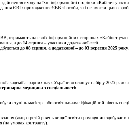
я здійснення входу на їхні інформаційні сторінки «Кабінет учас
дання ЄВІ / проходження ЄВВ ті особи, які не змогли цього зроби
 ЄВВ, отримають на своїх інформаційних сторінках «Кабінет уча
ування, а
до 14 серпня
– учасники додаткової сесії.
ідбудеться
до 08 серпня, а додаткової – до 03 вересня 2025 року.
ної академії аграрних наук України оголошує набір у 2025 р. до 
етеринарна медицина з спеціальності:
були ступінь магістра або освітньо-кваліфікаційний рівень спеці
вчання (якщо третій рівень вищої освіти громадянин здобуває в
я (на умовах контракту).