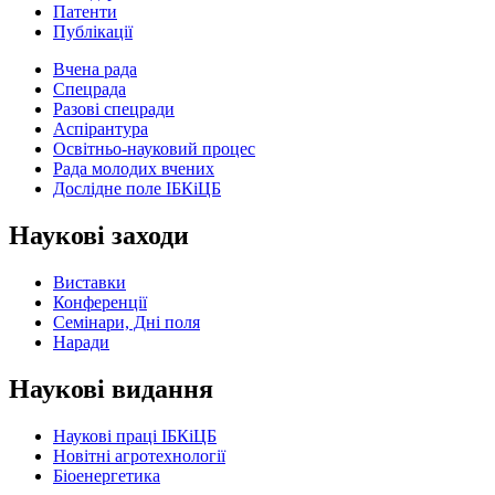
Патенти
Публікації
Вчена рада
Спецрада
Разові спецради
Аспірантура
Освітньо-науковий процес
Рада молодих вчених
Дослідне поле ІБКіЦБ
Наукові заходи
Виставки
Конференції
Семінари, Дні поля
Наради
Наукові видання
Наукові праці ІБКіЦБ
Новітні агротехнології
Бiоенергетика