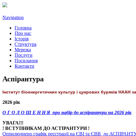
Navigation
Головна
Про нас
Історія
Структура
Мережа
Послуги
Посилання
Контакти
Аспірантура
Інститут біоенергетичних культур і цукрових буряків НААН за
2026 рік
О Г О Л О Ш Е Н Н Я
про набір до аспірантури на 2026 рік
УВАГА!!!
! ВСТУПНИКАМ ДО АСТІРАНТУРИ !
Оприлюднено графік реєстрації на ЄВІ та ЄВВ до АСПІРАНТУ