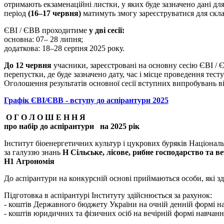
отримають екзаменаційні листки, у яких буде зазначено дані дл
період
(16–17 червня)
матимуть змогу зареєструватися для скла
ЄВІ / ЄВВ проходитиме
у дві сесії:
основна: 07– 28 липня;
додаткова: 18–28 серпня 2025 року.
До 12 червня
учасники, зареєстровані на основну сесію ЄВІ /
перепустки, де буде зазначено дату, час і місце проведення тест
Оголошення результатів основної сесії вступних випробувань в
Графік ЄВІ/ЄВВ - вступу до аспірантури 2025
О Г О Л О Ш Е Н Н Я
про набір до аспірантури на 2025 рік
Інститут біоенергетичних культур і цукрових буряків Національ
за галуззю знань
Н Сільське, лісове, рибне господарство та в
Н1 Агрономія
До аспірантури на конкурсній основі приймаються особи, які здо
Підготовка в аспірантурі Інституту здійснюється за рахунок:
- коштів Державного бюджету України на очній денній формі на
- коштів юридичних та фізичних осіб на вечірній формі навчанн