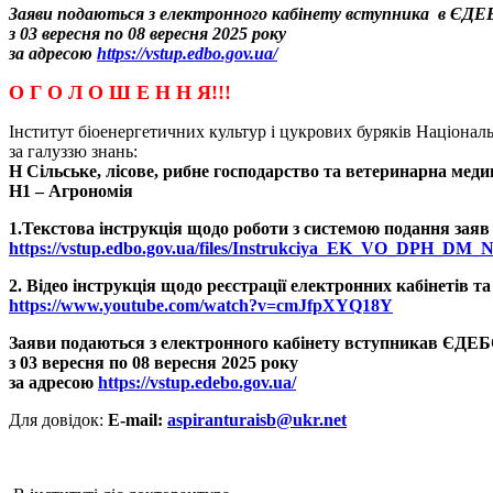
Заяви подаються з електронного кабінету вступника в ЄДЕ
з 03 вересня по 08 вересня 2025 року
за адресою
https://vstup.edbo.gov.ua/
О Г О Л О Ш Е Н Н Я!!!
Інститут біоенергетичних культур і цукрових буряків Національ
за галуззю знань:
Н Сільське, лісове, рибне господарство та ветеринарна медиц
Н1 – Агрономія
1.Текстова інструкція щодо роботи з системою подання заяв
https://vstup.edbo.gov.ua/files/Instrukciya_EK_VO_DPH_DM_
2. Відео інструкція щодо реєстрації електронних кабінетів т
https://www.youtube.com/watch?v=cmJfpXYQ18Y
Заяви подаються з електронного кабінету вступникав ЄДЕ
з 03 вересня по 08 вересня 2025 року
за адресою
https://vstup.edebo.gov.ua/
Для довідок:
E-mail:
aspiranturaisb@ukr.net