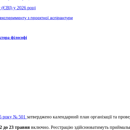
 (ЄВІ) у 2026 році
експерименту з проєктної аспірантури
ктора філософі
25 року № 501
затверджено календарний план організації та прове
2 до 23 травня
включно. Реєстрацію здійснюватимуть приймальні 