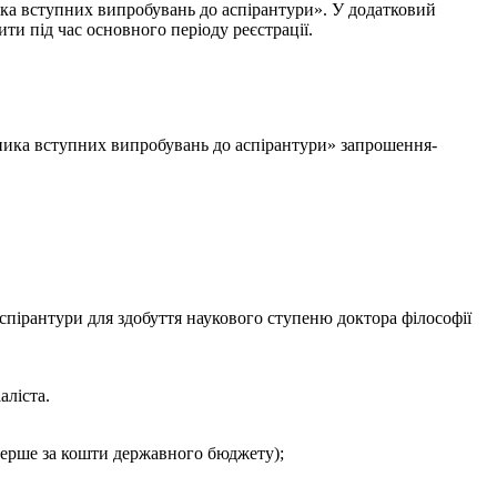
ника вступних випробувань до аспірантури». У додатковий
ти під час основного періоду реєстрації.
сника вступних випробувань до аспірантури» запрошення-
аспірантури для здобуття наукового ступеню доктора філософії
аліста.
перше за кошти державного бюджету);