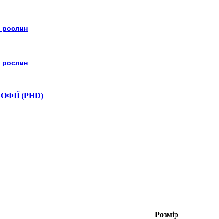
н рослин
н рослин
ФІЇ (PHD)
Розмір