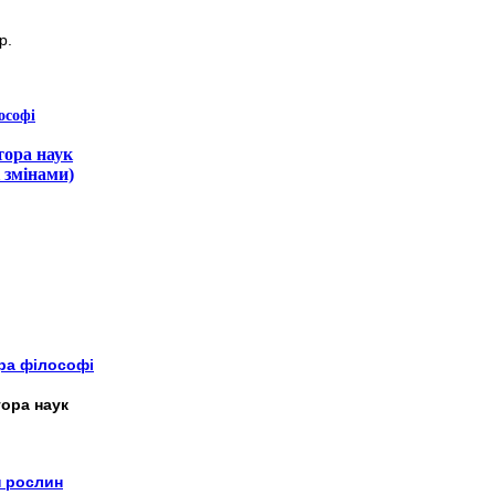
р.
ософі
тора наук
 змінами)
ора філософі
ора наук
н рослин