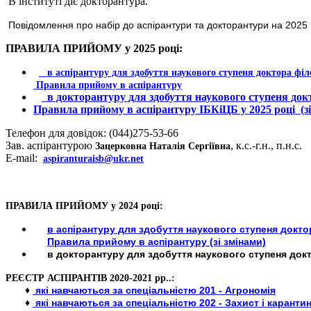
В інституті діє докторантура.
Повідомлення про набір до аспірантури та докторантури на 2025 
ПРАВИЛА ПРИЙОМУ у 2025 році:
в аспірантуру для здобуття наукового ступеня доктора філ
Правила прийому в аспірантуру
в докторантуру для здобуття наукового ступеня док
Правила прийому в аспірантуру ІБКіЦБ у 2025 році (зі
Телефон для довідок: (044)275-53-66
Зав. аспірантурою
, к.с.-г.н., п.н.с.
Зацерковна Наталія Сергіївна
E-mail:
aspiranturaisb@ukr.net
ПРАВИЛА ПРИЙОМУ у 2024 році:
в аспірантуру для здобуття наукового ступеня докт
Правила прийому в аспірантуру (зі змінами)
в докторантуру для здобуття наукового ступеня докт
РЕЄСТР АСПІРАНТІВ 2020-2021 рр..:
♦
які навчаються за спеціальністю 201 - Агрономія
♦
які навчаються за спеціальністю 202 - Захист і каранти