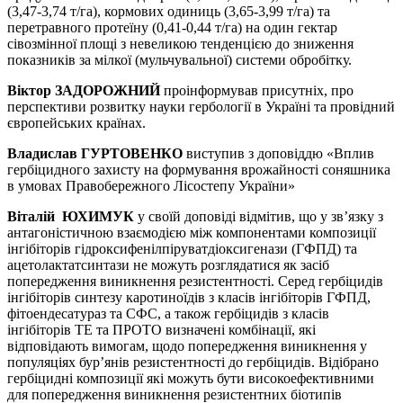
(3,47-3,74 т/га), кормових одиниць (3,65-3,99 т/га) та
перетравного протеїну (0,41-0,44 т/га) на один гектар
сівозмінної площі з невеликою тенденцією до зниження
показників за мілкої (мульчувальної) системи обробітку.
Віктор ЗАДОРОЖНИЙ
проінформував присутніх, про
перспективи розвитку науки гербології в Україні та провідний
європейських країнах.
Владислав ГУРТОВЕНКО
виступив з доповіддю «Вплив
гербіцидного захисту на формування врожайності соняшника
в умовах Правобережного Лісостепу України»
Віталій ЮХИМУК
у своїй доповіді відмітив, що у зв’язку з
антагоністичною взаємодією між компонентами композиції
інгібіторів гідроксифенілпіруватдіоксигенази (ГФПД) та
ацетолактатсинтази не можуть розглядатися як засіб
попередження виникнення резистентності. Серед гербіцидів
інгібіторів синтезу каротиноїдів з класів інгібіторів ГФПД,
фітоендесатураз та СФС, а також гербіцидів з класів
інгібіторів ТЕ та ПРОТО визначені комбінації, які
відповідають вимогам, щодо попередження виникнення у
популяціях бур’янів резистентності до гербіцидів. Відібрано
гербіцидні композиції які можуть бути високоефективними
для попередження виникнення резистентних біотипів