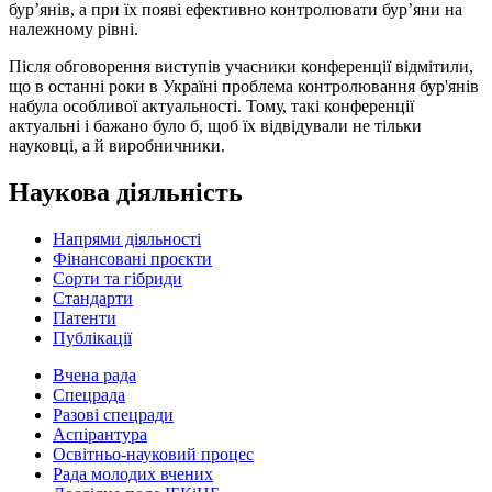
бур’янів, а при їх появі ефективно контролювати бур’яни на
належному рівні.
Після обговорення виступів учасники конференції відмітили,
що в останні роки в Україні проблема контролювання бур'янів
набула особливої актуальності. Тому, такі конференції
актуальні і бажано було б, щоб їх відвідували не тільки
науковці, а й виробничники.
Наукова діяльність
Напрями діяльності
Фінансовані проєкти
Сорти та гібриди
Стандарти
Патенти
Публікації
Вчена рада
Спецрада
Разові спецради
Аспірантура
Освітньо-науковий процес
Рада молодих вчених