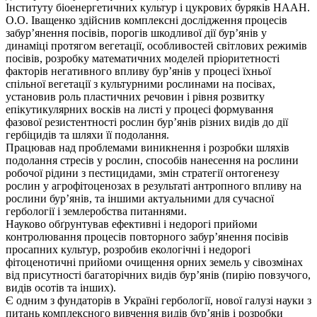
Інституту біоенергетичних культур і цукрових буряків НААН.
О.О. Іващенко здійснив комплексні дослідження процесів
забур’янення посівів, порогів шкодливої дії бур’янів у
динаміці протягом вегетації, особливостей світлових режимів
посівів, розробку математичних моделей пріоритетності
факторів негативного впливу бур’янів у процесі їхньої
спільної вегетації з культурними рослинами на посівах,
установив роль пластичних речовин і рівня розвитку
епікутикулярних восків на листі у процесі формування
фазової резистентності рослин бур’янів різних видів до дії
гербіцидів та шляхи її подолання.
Працював над проблемами виникнення і розробки шляхів
подолання стресів у рослин, способів нанесення на рослини
робочої рідини з пестицидами, змін стратегії онтогенезу
рослин у агрофітоценозах в результаті антропного впливу на
рослини бур’янів, та іншими актуальними для сучасної
гербології і землеробства питаннями.
Науково обґрунтував ефективні і недорогі прийоми
контролювання процесів повторного забур’янення посівів
просапних культур, розробив екологічні і недорогі
фітоценотичні прийоми очищення орних земель у сівозмінах
від присутності багаторічних видів бур’янів (пирію повзучого,
видів осотів та інших).
Є одним з фундаторів в Україні гербології, нової галузі науки з
питань комплексного вивчення видів бур’янів і розробки