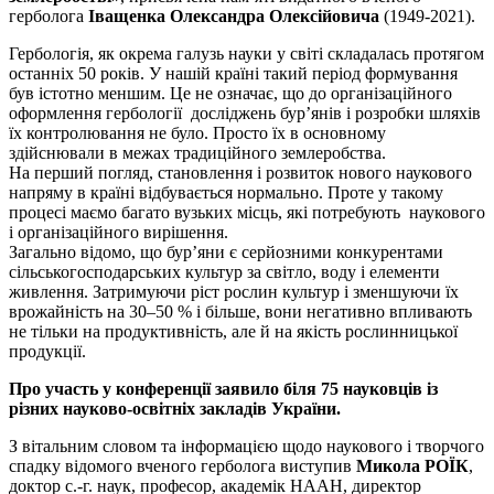
герболога
Іващенка Олександра Олексійовича
(1949-2021).
Гербологія, як окрема галузь науки у світі складалась протягом
останніх 50 років. У нашій країні такий період формування
був істотно меншим. Це не означає, що до організаційного
оформлення гербології досліджень бур’янів і розробки шляхів
їх контролювання не було. Просто їх в основному
здійснювали в межах традиційного землеробства.
На перший погляд, становлення і розвиток нового наукового
напряму в країні відбувається нормально. Проте у такому
процесі маємо багато вузьких місць, які потребують наукового
і організаційного вирішення.
Загально відомо, що бур’яни є серйозними конкурентами
сільськогосподарських культур за світло, воду і елементи
живлення. Затримуючи ріст рослин культур і зменшуючи їх
врожайність на 30–50 % і більше, вони негативно впливають
не тільки на продуктивність, але й на якість рослинницької
продукції.
Про участь у конференції заявило біля 75 науковців із
різних науково-освітніх закладів України.
З вітальним словом та інформацією щодо наукового і творчого
спадку відомого вченого герболога виступив
Микола РОЇК
,
доктор с.-г. наук, професор, академік НААН, директор