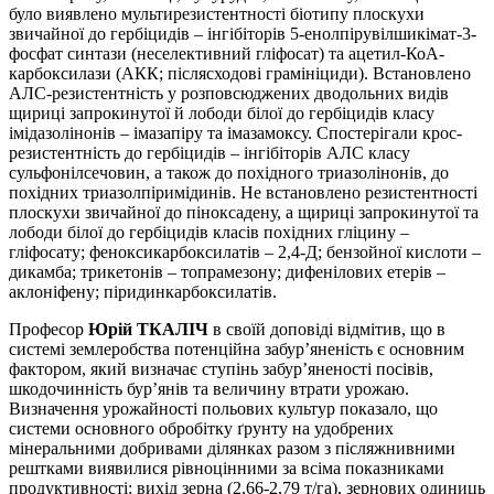
було виявлено мультирезистентності біотипу плоскухи
звичайної до гербіцидів – інгібіторів 5-енолпірувілшикімат-3-
фосфат синтази (неселективний гліфосат) та ацетил-КоА-
карбоксилази (АКК; післясходові грамініциди). Встановлено
АЛС-резистентність у розповсюджених дводольних видів
щириці запрокинутої й лободи білої до гербіцидів класу
імідазолінонів – імазапіру та імазамоксу. Спостерігали крос-
резистентність до гербіцидів – інгібіторів АЛС класу
сульфонілсечовин, а також до похідного триазолінонів, до
похідних триазолпіримідинів. Не встановлено резистентності
плоскухи звичайної до піноксадену, а щириці запрокинутої та
лободи білої до гербіцидів класів похідних гліцину –
гліфосату; феноксикарбоксилатів – 2,4-Д; бензойної кислоти –
дикамба; трикетонів – топрамезону; дифенілових етерів –
аклоніфену; піридинкарбоксилатів.
Професор
Юрій ТКАЛІЧ
в своїй доповіді відмітив, що в
системі землеробства потенційна забур’яненість є основним
фактором, який визначає ступінь забур’яненості посівів,
шкодочинність бур’янів та величину втрати урожаю.
Визначення урожайності польових культур показало, що
системи основного обробітку ґрунту на удобрених
мінеральними добривами ділянках разом з післяжнивними
рештками виявилися рівноцінними за всіма показниками
продуктивності: вихід зерна (2,66-2,79 т/га), зернових одиниць