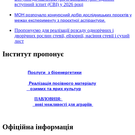
вступний іспит (ЄВІ) у 2026 році
МОН розпочало конкурсний добір дослідницьких проєктів у
межах експерименту з проєктної аспірантури.
Пропонуємо для реалізації розсаду однорічних і
дворічних рослин стевії, ейхорнії, насіння стевії і сухий
лист
Інститут пропонує
Послуги з біоенергетики
Реалізація посівного матеріалу
озимих та ярих культур
ПАВЛОВНІЯ:
нові можливості для аграріїв
Офіційна інформація