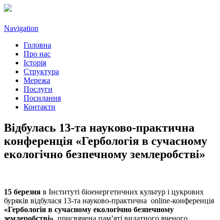
Navigation
Головна
Про нас
Історія
Структура
Мережа
Послуги
Посилання
Контакти
Відбулась 13-та науково-практична
конференція «Гербологія в сучасному
екологічно безпечному землеробстві»
15 березня
в Інституті біоенергетичних культур і цукрових
буряків відбулася 13-та науково-практична оnline-конференція
«Гербологія в сучасному екологічно безпечному
землеробстві»
, присвячена пам’яті видатного вченого