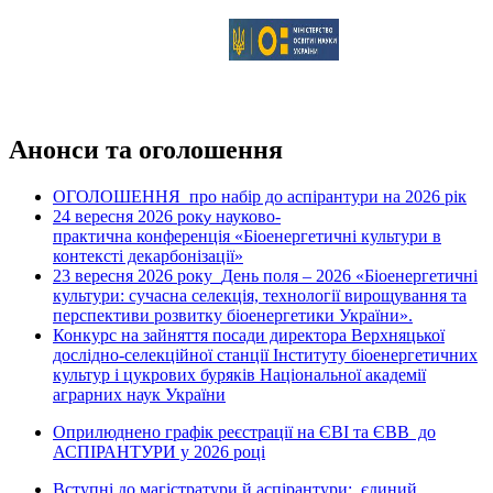
Анонси та оголошення
ОГОЛОШЕННЯ про набір до аспірантури на 2026 рік
24 вересня 2026 рок
науково-
у
практична конференція «Біоенергетичні культури в
контексті декарбонізації»
23 вересня 2026 року
День поля – 2026 «Біоенергетичні
культури: сучасна селекція, технології вирощування та
перспективи розвитку біоенергетики України».
Конкурс на зайняття посади директора Верхняцької
дослідно-селекційної станції Інституту біоенергетичних
культур і цукрових буряків Національної академії
аграрних наук України
Оприлюднено графік реєстрації на ЄВІ та ЄВВ до
АСПІРАНТУРИ у 2026 році
Вступні до магістратури й аспірантури: єдиний