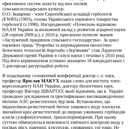
ефективних систем захисту від них посівів
сільськогосподарських культур.
О.О. Іващенко - член Європейської асоціації гербологів
(EWRS) (1993), голова Українського наукового товариства
гербології (з 1998). Нагороджений: «Почесною відзнакою
НААН України за визначний вклад у розвиток аграрної науки
(28 серпня 2009 р.); у 2010 р. присвоєно почесне звання
«Заслужений працівник сільського господарства». За цикл
наукових праць "Розробка та впровадження екологічно
безпечних технологій боротьби з бур'янами" став Лауреатом
Державної премії України в галузі науки і техніки у 2010 році.
Під його керівництвом успішно захищено 18 кандидатських і
3 докторські дисертаційні роботи.
В подальшому головуючий конференції доктор с.-г. наук,
професор
Ярослав МАКУХ
надав слово для виступу член-
кореспонденту НАН України, доктору біологічних наук,
професору Віктору ШВАРТАУ, який відзначив, що в Україні
проведено дослідження та ідентифіковано високошкодочинні
біотипи АЛС-резистентних бур’янів. Встановлено, що
імідазолінон-резистентний біотип злакового виду плоскухи
звичайної крос-резистентний до широко уживаних гербіцидів
класів сульфонілсечовин, триазолпіримідинів. При цьому
суттєво обмежуються можливості хімічного контролю виду у
посівах рису, пшениці, кукурудзи, соняшнику, сої тощо. Не