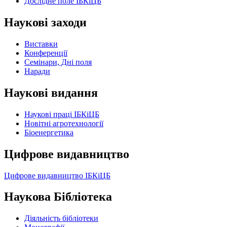
Дослідне поле ІБКіЦБ
Наукові заходи
Виставки
Конференції
Семінари, Дні поля
Наради
Наукові видання
Наукові праці ІБКіЦБ
Новітні агротехнології
Бiоенергетика
Цифрове видавництво
Цифрове видавництво ІБКіЦБ
Наукова Бібліотека
Діяльність бібліотеки