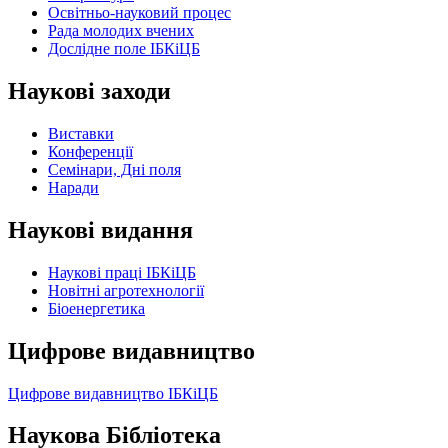
Освітньо-науковий процес
Рада молодих вчених
Дослідне поле ІБКіЦБ
Наукові заходи
Виставки
Конференції
Семінари, Дні поля
Наради
Наукові видання
Наукові праці ІБКіЦБ
Новітні агротехнології
Бiоенергетика
Цифрове видавництво
Цифрове видавництво ІБКіЦБ
Наукова Бібліотека