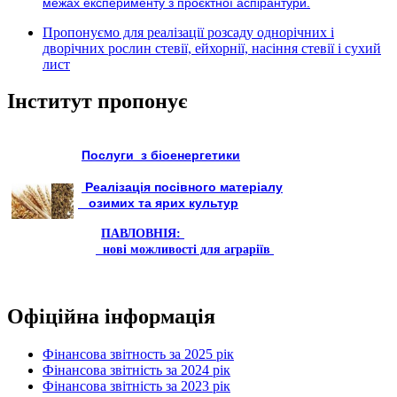
межах експерименту з проєктної аспірантури.
Пропонуємо для реалізації розсаду однорічних і
дворічних рослин стевії, ейхорнії, насіння стевії і сухий
лист
Інститут пропонує
Послуги з біоенергетики
Реалізація посівного матеріалу
озимих та ярих культур
ПАВЛОВНІЯ:
нові можливості для аграріїв
Офіційна інформація
Фінансова звітность за 2025 рік
Фінансова звітність за 2024 рік
Фінансова звітність за 2023 рік