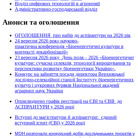
Відділ цифрових технологій в агрономії
Адміністративно-господарський відділ
Анонси та оголошення
ОГОЛОШЕННЯ про набір до аспірантури на 2026 рік
24 вересня 2026 рок
науково-
у
практична конференція «Біоенергетичні культури в
контексті декарбонізації»
23 вересня 2026 року
День поля – 2026 «Біоенергетичні
культури: сучасна селекція, технології вирощування та
перспективи розвитку біоенергетики України».
Конкурс на зайняття посади директора Верхняцької
дослідно-селекційної станції Інституту біоенергетичних
культур і цукрових буряків Національної академії
аграрних наук України
Оприлюднено графік реєстрації на ЄВІ та ЄВВ до
АСПІРАНТУРИ у 2026 році
Вступні до магістратури й аспірантури: єдиний
вступний іспит (ЄВІ) у 2026 році
МОН розпочало конкурсний добір дослідницьких проєктів у