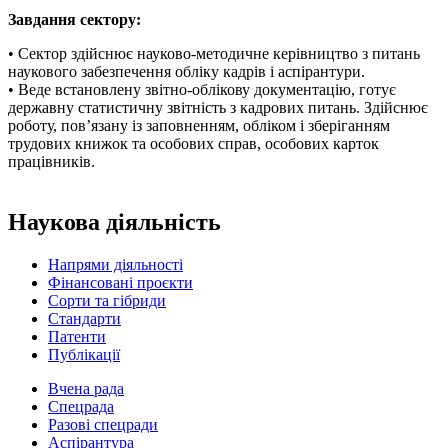
Завдання сектору:
• Сектор здійснює науково-методичне керівництво з питань
наукового забезпечення обліку кадрів і аспірантури.
• Веде встановлену звітно-облікову документацію, готує
державну статистичну звітність з кадрових питань. Здійснює
роботу, пов’язану із заповненням, обліком i зберіганням
трудових книжок та особових справ, особових карток
працівників.
Наукова діяльність
Напрями діяльності
Фінансовані проєкти
Сорти та гібриди
Стандарти
Патенти
Публікації
Вчена рада
Спецрада
Разові спецради
Аспірантура