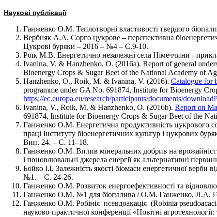
Наукові публікації
Ганженко О.М. Теплотворні властивості твердого біопалива
Вербняк А.А. Сорго цукрове – перспективна біоенергетич
Цукрові буряки – 2016 – №4 – С.9-10.
Роїк М.В. Енергетично незалежні села Німеччини - приклад
Ivanina, V. & Hanzhenko, O. (2016a). Report of general unde
Bioenergy Crops & Sugar Beet of the National Academy of Ag
Hanzhenko
, O., Roik, M. & Ivanina, V. (2016).
Catalogue for b
programme under GA No. 691874, Institute for Bioenergy Cro
https://ec.europa.eu/research/participants/documents/dow
Ivanina, V., Roik, M. & Hanzhenko, O. (2016b).
Report on Mag
691874, Institute for Bioenergy Crops & Sugar Beet of the Na
Ганженко О.М. Енергетична продуктивність цукрового сорг
праці Інституту біоенергетичних культур і цукрових буряків
Вип. 24. – С. 11–18.
Ганженко О.М. Вплив мінеральних добрив на врожайність б
і поновлювальні джерела енергії як альтернативні первинн
Бойко І.І. Залежність якості біомаси енергетичної верби в
№1. – С. 24-26.
Ганженко О.М. Розвиток енергоефективності та відновлюва
Ганженко О.М. №1 для біопалива / О.М. Ганженко, Л.А. Гер
Ганженко О.М. Робінія псевдоакація (Robinia pseudoacaci
науково-практичної конференції «Новітні агротехнології: т