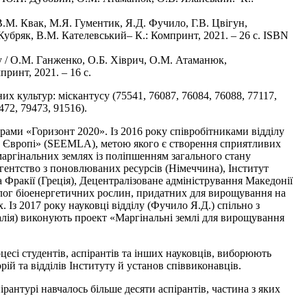
В.М. Квак, М.Я. Гументик, Я.Д. Фучило, Г.В. Цвігун,
Кубряк, В.М. Кателевський– К.: Компринт, 2021. – 26 с. ISBN
у / О.М. Ганженко, О.Б. Хіврич, О.М. Атаманюк,
ринт, 2021. – 16 с.
 культур: міскантусу (75541, 76087, 76084, 76088, 77117,
472, 79473, 91516).
ами «Горизонт 2020». Із 2016 року співробітниками відділу
в Європі» (SEEMLA), метою якого є створення сприятливих
аргінальних землях із поліпшенням загального стану
гентство з поновлюваних ресурсів (Німеччина), Інститут
 Фракії (Греція), Децентралізоване адміністрування Македонії
талог біоенергетичних рослин, придатних для вирощування на
 Із 2017 року науковці відділу (Фучило Я.Д.) спільно з
ралія) виконують проект «Маргінальні землі для вирощування
есі студентів, аспірантів та інших науковців, виборюють
ій та відділів Інституту й установ співвиконавців.
рантурі навчалось більше десяти аспірантів, частина з яких