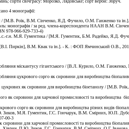
інь; сорти свічграсу: Морозко, Лядовське; сорт верби: Збруч.
сано 4 монографії:
/ [М.В. Роїк, В.М. Сінченко, Я.Д. Фучило, О.М. Ганженко та ін.]
оль: монографія / за ред. члена-кореспондента НААН В.М. Сінчен
SBN 978-966-929-733-4)
.с.-г.н. М.Я. Гументика / [М.Я. Гументик, Б.М. Радейко, Я.Д. Фу
 [В.І. Пиркін], В.М. Квак та ін.]. - К. : ФОП Ямчинський О.В., 2
обляння міскантусу гігантського / [В.Л. Курило, О.М. Ганженко, 
обляння цукрового сорго як сировини для виробництва біопалива 
 цукрових як сировини для виробництва біоетанолу / [М.В. Роїк,
ого як сировини для харчової промисловості та виробництва біопа
крового сорго як сировини для виробництва різних видів біопали
 Зиков, М.Я. Гументик, Г.С. Гончарук, В.М. Смірних, Ю.П. Дубо
07-00-3
к сировини для харчової промисловості та виробництва біопалива
. Хіврич, П.Ю. Зиков, Г.С. Гончарук, В.М. Смірних, О.Г. Івано