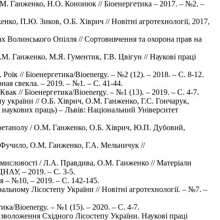
. Ганженко, Н.О. Кононюк // Біоенергетика – 2017. – №2. –
ко, П.Ю. Зиков, О.Б. Хіврич // Новітні агротехнології, 2017,
овах Волинського Опілля // Сортовивчення та охорона прав на
М. Ганженко, М.Я. Гументик, Г.В. Цвігун // Наукові праці
їк // Біоенергетика/Bioenergy. – №2 (12). – 2018. – С. 8-12.
ая свекла. – 2019. – №1. – С. 41-44.
 // Біоенергетика/Bioenergy. – №1 (13). – 2019. – С. 4-7.
 україни // О.Б. Хіврич, О.М. Ганженко, Г.С. Гончарук,
к наукових праць) – Львів: Національний Університет
оетанолу / О.М. Ганженко, О.Б. Хіврич, Ю.П. Дубовий,
 Фучило, О.М. Ганженко, Г.А. Мельничук //
исловості / Л.А. Правдива, О.М. Ганженко // Матеріали
НАУ, – 2019. – С. 3-5.
 – №10, – 2019. – С. 142-145.
льному Лісостепу України // Новітні агротехнології. – №7. –
а/Bioenergy. – №1 (15). – 2020. – С. 4-7.
 зволоження Східного Лісостепу України. Наукові праці