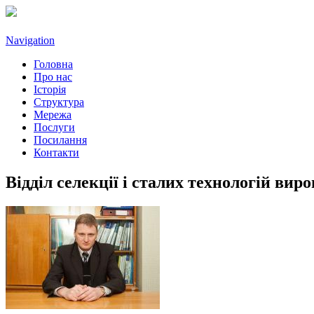
Navigation
Головна
Про нас
Історія
Структура
Мережа
Послуги
Посилання
Контакти
Відділ селекції і сталих технологій ви