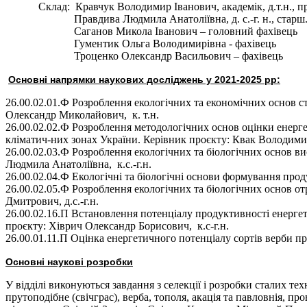
Склад: Кравчук Володимир Іванович, академік, д.т.н., п
Правдива Людмила Анатоліївна, д. с.-г. н., старш.на
Саганов Микола Іванович – головний фахівець
Гументик Ольга Володимирівна - фахівець
Троценко Олександр Васильович – фахівець
Основні напрямки наукових досліджень
у
2021-2025 рр:
26.00.02.01.Ф Розроблення екологічних та економічних основ 
Олександр Миколайович, к. т.н.
26.00.02.02.Ф Розроблення методологічних основ оцінки енергет
кліматич-них зонах України. Керівник проєкту: Квак Володимир
26.00.02.03.Ф Розроблення екологічних та біологічних основ 
Людмила Анатоліївна, к.с.-г.н.
26.00.02.04.Ф Екологічні та біологічні основи формування про
26.00.02.05.Ф Розроблення екологічних та біологічних основ о
Дмитрович, д.с.-г.н.
26.00.02.16.П Встановлення потенціалу продуктивності енергет
проєкту: Хіврич Олександр Борисович, к.с-г.н.
26.00.01.11.П Оцінка енергетичного потенціалу сортів верби пру
Основні наукові розробки
У відділі виконуються завдання з селекції і розробки сталих те
прутоподібне (свічграс), верба, тополя, акація та павловнія, п