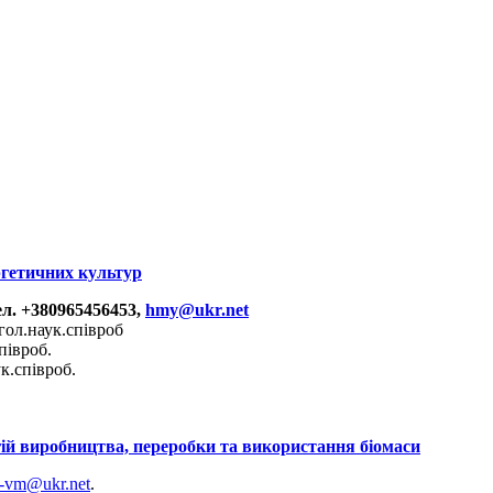
ргетичних культур
ел. +380965456453,
hmy@ukr.net
ол.наук.співроб
івроб.
співроб.
гій виробництва, переробки та використання біомаси
-vm@ukr.net
.