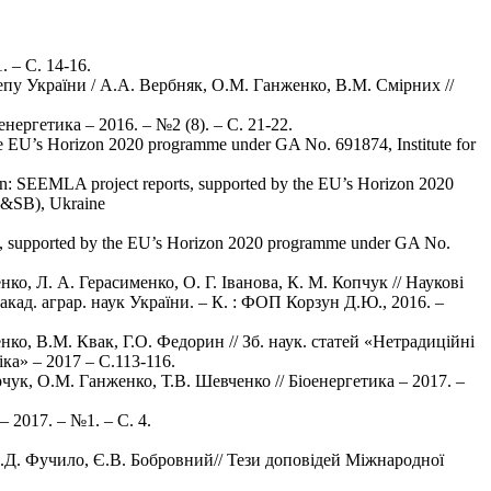
 – C. 14-16.
пу України / А.А. Вербняк, О.М. Ганженко, В.М. Смірних //
ергетика – 2016. – №2 (8). – С. 21-22.
he EU’s Horizon 2020 programme under GA No. 691874, Institute for
n: SEEMLA project reports, supported by the EU’s Horizon 2020
BC&SB), Ukraine
, supported by the EU’s Horizon 2020 programme under GA No.
, Л. А. Герасименко, О. Г. Іванова, К. М. Копчук // Наукові
. акад. аграр. наук України. – К. : ФОП Корзун Д.Ю., 2016. –
о, В.М. Квак, Г.О. Федорин // Зб. наук. статей «Нетрадиційні
ка» – 2017 – С.113-116.
арчук, О.М. Ганженко, Т.В. Шевченко // Біоенергетика – 2017. –
 2017. – №1. – С. 4.
Я.Д. Фучило, Є.В. Бобровний// Тези доповідей Міжнародної