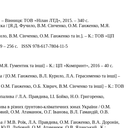
. – Вінниця: ТОВ «Нілан ЛТД», 2015. – 340 с.
ка / [Я.Д. Фучило, В.М. Сінченко, О.М. Ганженко, М.Я.
чило, В.М. Сінченко, О.М. Ганженко та ін.]. – К.: ТОВ «ЦП
019 – 256 с. ISSN 978-617-7804-11-5
М.Я. Гументик та інші] – К.: ЦП «Компринт», 2016 – 40 с.
/ [О.М. Ганженко, В.Л. Курило, Л.А. Герасименко та інші] –
 О.М. Ганженко, О.Б. Хіврич, В.М. Сінченко та інші] – К.: ТОВ
лива // Л.А. Правдива, І.І. Бойко, Н.О. Григоренко,
ва в різних ґрунтово-кліматичних зонах України / О.М.
вий, О.М. Атаманюк, О.Г. Іванова, В.Л. Гамандій, О.В.
 // М.В. Роїк, Л.А. Правдива, О.М. Ганженко, В.А. Доронін,
ва, Ю.П. Дубовий, О.М. Атаманюк, О.В. Яланський. К.: