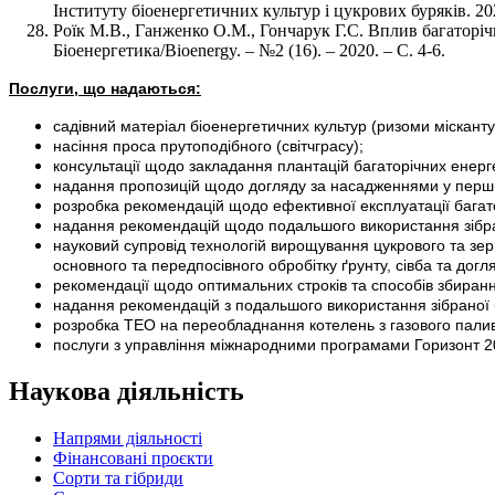
Інституту біоенергетичних культур і цукрових буряків. 202
Роїк М.В., Ганженко О.М., Гончарук Г.С. Вплив багаторіч
Біоенергетика/Bioenergy. – №2 (16). – 2020. – С. 4-6.
Послуги, що надаються:
садівний матеріал біоенергетичних культур (ризоми місканту
насіння проса прутоподібного (світчграсу);
консультації щодо закладання плантацій багаторічних енерге
надання пропозицій щодо догляду за насадженнями у перший
розробка рекомендацій щодо ефективної експлуатації багато
надання рекомендацій щодо подальшого використання зібран
науковий супровід технологій вирощування цукрового та зерн
основного та передпосівного обробітку ґрунту, сівба та догля
рекомендації щодо оптимальних строків та способів збиранн
надання рекомендацій з подальшого використання зібраної б
розробка ТЕО на переобладнання котелень з газового палив
послуги з управління міжнародними програмами Горизонт 2
Наукова діяльність
Напрями діяльності
Фінансовані проєкти
Сорти та гібриди