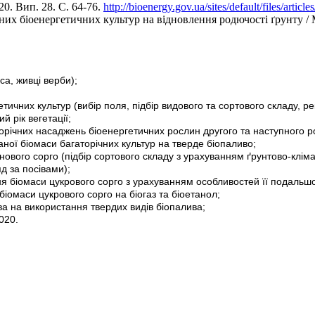
0. Вип. 28. С. 64-76.
http://bioenergy.gov.ua/sites/default/files/artic
них біоенергетичних культур на відновлення родючості ґрунту / М
са, живці верби);
тичних культур (вибір поля, підбір видового та сортового складу, 
 рік вегетації;
річних насаджень біоенергетичних рослин другого та наступного рок
ої біомаси багаторічних культур на тверде біопаливо;
ового сорго (підбір сортового складу з урахуванням ґрунтово-кліма
д за посівами);
я біомаси цукрового сорго з урахуванням особливостей її подальш
іомаси цукрового сорго на біогаз та біоетанол;
а на використання твердих видів біопалива;
020.