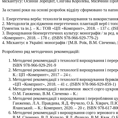
міскантусу: Осінній Зорецвіт, Снігова Королева, Місячний Пром
За останні роки на основі розробок відділу сформовано та напи
1. Енергетична верба: технологія вирощування та використання 
2. Методологія дослідження енергетичних плантацій верб і топ
Гументик та ін.]. – К.: ТОВ «ЦП «Компринт», 2018. – 137 с. (I
3. Вирощування біоенергетичних культур: монографія / за ред. к
«Компринт», 2018. – 178 с. (ISBN 978-966-929-779-2)
4. Міскантус в Україні: монографія / [М.В. Роїк, В.М. Сінченко,
Розроблено ряд методичних рекомендацій:
Методичні рекомендації з технології вирощування і перер
ISBN 978-966-929-291-9
Методичні рекомендації з технології вирощування і перер
К.: ЦП «Компринт», 2017 – 24 с.
Методичні рекомендації з технології вирощування буряків
«ЦП «Компринт», 2018. – 41 с. (ISBN 978-966-929-859-1)
Методичні рекомендації з визначення якості сорго цукров
О.М. Ганженко, В.М. Сінченко – К.:
Методичні рекомендації з вирощування і переробляння цу
Ганженко, Л.А. Правдива, Я.Д. Фучило, О.Б. Хіврич, П.Ю.
Яланський. – К.: Компринт, 2020. – 20 с. ISBN 978-617-80
Методичні рекомендації з вирощування сорго зернового я
В.М. Сінченко, В.Л. Курило, Я.Д. Фучило, В.М. Квак, О.Б