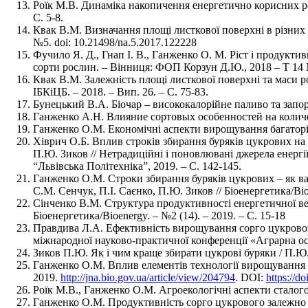
Роїк М.В. Динаміка накопичення енергетично корисних ре
С. 5-8.
Квак В.М. Визначання площі листкової поверхні в різних 
№5. doi: 10.21498/na.5.2017.122228
Фучило Я. Д., Гнап І. В., Ганженко О. М. Ріст і продукти
сорти рослин. – Вінниця: ФОП Корзун Д.Ю., 2018 – Т 14 №
Квак В.М. Залежність площі листкової поверхні та маси р
ІБКіЦБ. – 2018. – Вип. 26. – С. 75-83.
Бунецький В.А. Біочар – висококалорійне паливо та запорук
Ганженко А.Н. Влияние сортовых особенностей на количеств
Ганженко О.М. Економічні аспекти вирощування багаторічн
Хіврич О.Б. Вплив строків збирання буряків цукрових на 
П.Ю. Зиков // Нетрадиційні і поновлювані джерела енергі
“Львівська Політехніка”, 2019. – С. 142-145.
Ганженко О.М. Строки збирання буряків цукрових – як ва
С.М. Сенчук, П.І. Саєнко, П.Ю. Зиков // Біоенергетика/Bioe
Сінченко В.М. Структура продуктивності енергетичної вер
Біоенергетика/Bioenergy. – №2 (14). – 2019. – С. 15-18
Правдива Л.А. Ефективність вирощування сорго цукрового
міжнародної науково-практичної конференції «Аграрна осві
Зиков П.Ю. Як і чим краще збирати цукрові буряки / П.Ю. 
Ганженко О.М. Вплив елементів технології вирощування на
2019.
http://jna.bio.gov.ua/article/view/204794
. DOI:
https://d
Роїк М.В., Ганженко О.М. Агроекологічні аспекти сталого р
Ганженко О.М. Продуктивність сорго цукрового залежно в