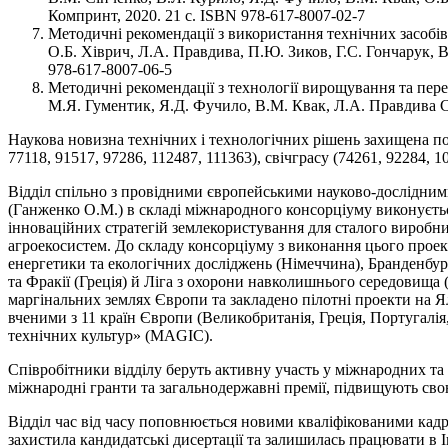
Компринт, 2020. 21 с. ISBN 978-617-8007-02-7
Методичні рекомендації з використання технічних засобів
О.Б. Хіврич, Л.А. Правдива, П.Ю. Зиков, Г.С. Гончарук, 
978-617-8007-06-5
Методичні рекомендації з технології вирощування та пер
М.Я. Гументик, Я.Д. Фучило, В.М. Квак, Л.А. Правдива С.
Наукова новизна технічних і технологічних рішень захищена по
77118, 91517, 97286, 112487, 111363), свічграсу (74261, 92284, 1
Відділ спільно з провідними європейськими науково-дослідними
(Ганженко О.М.) в складі міжнародного консорціуму виконуєт
інноваційних стратегій землекористування для сталого виробни
агроекосистем. До складу консорціуму з виконання цього проек
енергетики та екологічних досліджень (Німеччина), Бранденбур
та Фракії (Греція) й Ліга з охорони навколишнього середовища 
маргінальних землях Європи та закладено пілотні проекти на Ял
вченими з 11 країн Європи (Великобританія, Греція, Португалія
технічних культур» (MAGIC).
Співробітники відділу беруть активну участь у міжнародних та
міжнародні гранти та загальнодержавні премії, підвищують свою
Відділ час від часу поповнюється новими кваліфікованими кадра
захистила кандидатські дисертації та залишилась працювати в І