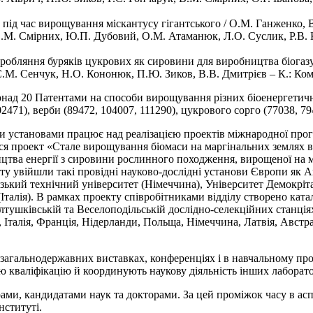
 під час вирощування міскантусу гігантського / О.М. Ганженко, 
В.М. Смірних, Ю.П. Дубовий, О.М. Атаманюк, Л.О. Суслик, Р.В. 
еробляння буряків цукрових як сировини для виробництва біогаз
М. Сенчук, Н.О. Кононюк, П.Ю. Зиков, В.В. Дмитрієв – К.: Комп
над 20 Патентами на способи вирощування різних біоенергетичних
02471), верби (89472, 104007, 111290), цукрового сорго (77038, 79
 установами працює над реалізацією проектів міжнародної прогр
ься проект «Стале вирощування біомаси на маргінальних землях 
цтва енергії з сировини рослинного походження, вирощеної на м
ту увійшли такі провідні науково-дослідні установи Європи як А
зький технічний університет (Німеччина), Університет Демокріта
(Італія). В рамках проекту співробітниками відділу створено ка
тушківській та Веселоподільській дослідно-селекційних станціях.
, Італія, Франція, Нідерланди, Польща, Німеччина, Латвія, Авст
 загальнодержавних виставках, конференціях і в навчальному проц
 кваліфікацію й координують наукову діяльність інших лаборатор
ми, кандидатами наук та докторами. За цей проміжок часу в аспі
нституті.