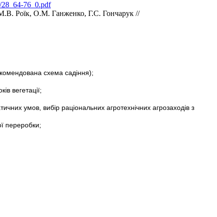
les/28_64-76_0.pdf
.В. Роїк, О.М. Ганженко, Г.С. Гончарук //
рекомендована схема садіння);
ів вегетації;
тичних умов, вибір раціональних агротехнічних агрозаходів з
ої переробки;