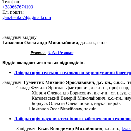
Телефон:
+380667674103
Ел. пошта:
ganzhenko74@gmail.com
Завідувач відділу
Ганженко Олександр Миколайович
, д.с.-г.н., с.н.с
UA: Pезюме
Резюме:
Відділ складається з таких підрозділів:
Лабораторія селекції і технологій вирощування біоене
Завідувач:
Гументик Михайло Ярославович, д.с.-г.н., с.н.с., т
Склад: Фучило Ярослав Дмитрович, д.с.-г. н., професор, г
Хіврич Олександр Борисович, к.с.-г.н., ст. наук. сп
Кателевський Валерій Миколайович, к.с.-г.н., наук.
Бордусь Олексій Олексійович, наук.співроб.
Шайтанов Олег Віталійович, технік
Лабораторія науково-технічного забезпечення техноло
Завідувач:
Квак Володимир Михайлович
, к.с.-г.н.,
kvak