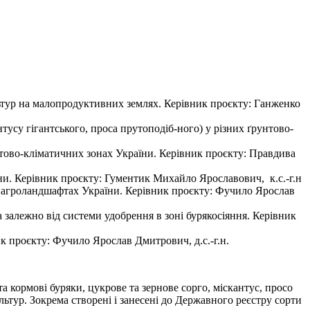
ьтур на малопродуктивних землях. Керівник проєкту: Ганженко
усу гігантського, проса прутоподіб-ного) у різних ґрунтово-
нтово-кліматичних зонах України. Керівник проєкту: Правдива
їни. Керівник проєкту: Гументик Михайло Ярославович, к.с.-г.н
их агроландшафтах України. Керівник проєкту: Фучило Ярослав
залежно від системи удобрення в зоні бурякосіяння. Керівник
ик проєкту: Фучило Ярослав Дмитрович, д.с.-г.н.
а кормові буряки, цукрове та зернове сорго, міскантус, просо
льтур. Зокрема створені і занесені до Державного реєстру сорти