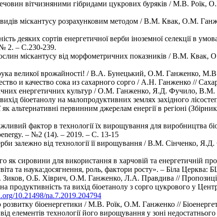
човин вітчизняними гібридами цукрових буряків / М.В. Роїк, О.М
видів міскантусу розрахунковим методом / В.М. Квак, О.М. Ганжен
вність деяких сортів енергетичної верби іноземної селекції в ум
 2. – С.230-239.
ослин міскантусу від морфометричних показників / В.М. Квак, О.
а великої врожайності! / В.А. Бунецький, О.М. Ганженко, М.В. Ро
о и качество сока из сахарного сорго / А.Н. Ганженко // Сахарн
их енергетичних культур / О.М. Ганженко, Я.Д. Фучило, В.М. Квак
вихід біоетанолу на малопродуктивних землях західного лісостепу
ї як альтернативні первинним джерелам енергії в регіоні (Збірни
жливий фактор в технології їх вирощування для виробництва бі
nergy. – №2 (14). – 2019. – С. 13-15
би залежно від технології її вирощування / В.М. Сінченко, Я.Д.
 як сировини для використання в харчовій та енергетичній пром
та та наука:досягнення, роль, фактори росту». – Біла Церква: БЦ
Зиков, О.Б. Хіврич, О.М. Ганженко, Л.А. Правдива // Пропозиція
 продуктивність та вихід біоетанолу з сорго цукрового у Центра
oi.org/10.21498/na.7.2019.204794
озвитку біоенергетики / М.В. Роїк, О.М. Ганженко // Біоенергетик
ід елементів технології його вирощування у зоні недостатнього