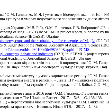
 / О.М. Ганженко, М.Я. Гументик // Біоенергетика. – 2016. – №1.
на культура в умовах недостатнього зволоження східного лісосте
 для України / М.В. Роїк, О.М. Ганженко, Є.В. Бобровний // Біоен
rstanding of MagL (D2.1) In: SEEMLA project reports, supported by t
ricultural Science (IBC&SB), Ukraine
ioenergy crops and their suitability in the categories of MagLs
(D2.2) I
ps & Sugar Beet of the National Academy of Agricultural Science (I
nloadPublic?documentIds=080166e5b4985350&appId=PPGMS
L concepts, debate and indicators
(D2.3) In: SEEMLA project reports
tional Academy of Agricultural Science (IBC&SB), Ukraine
о залежно від елементів технології вирощування / О. М. Ганженко
 : зб. наук. праць / Ін-т біоенергет. культур і цукр. буряків, Нац
іомаси міскантусу в умовах карпатського регіону / О.М. Ганженк
им джерелам енергії в регіоні». – Львів: НУ «Львівська політехні
ід віку плантації та строків збирання врожаю / І.І. Бойко, О.О. М
льної енергетики в 2016 році / О.М. Ганженко // Біоенергетика –
асименко // The Ukrainian Farmer – 2017. – №6. – С. 136-138.
a L.) – перспективна біоенергетична культура / О.М. Ганженко, 
еорія та практика». – Вінниця, Нілан ЛТД. – 2017. – С. 72.