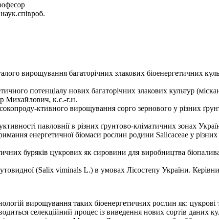
рофесор
ук.співроб.
сталого вирощування багаторічних злакових біоенергетичних кул
ичного потенціалу нових багаторічних злакових культур (міскант
 Михайлович, к.с.-г.н.
високопроду-ктивного вирощування сорго зернового у різних ґру
дуктивності павловнії в різних ґрунтово-кліматичних зонах Укра
тримання енергетичної біомаси рослин родини Salicaceae у різн
ичних буряків цукрових як сировини для виробництва біопалива 
товидної (Salix viminals L.) в умовах Лісостепу України. Керівн
хнологій вирощування таких біоенергетичних рослин як: цукрові т
роводиться селекційний процес із виведення нових сортів даних ку