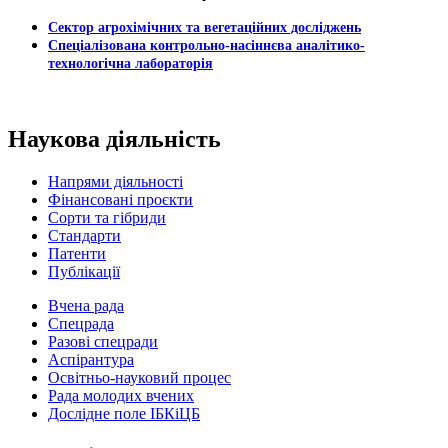
Сектор агрохімічних та вегетаційних досліджень
Спеціалізована контрольно-насіннєва аналітико-
технологічна лабораторія
Наукова діяльність
Напрями діяльності
Фінансовані проєкти
Сорти та гібриди
Стандарти
Патенти
Публікації
Вчена рада
Спецрада
Разові спецради
Аспірантура
Освітньо-науковий процес
Рада молодих вчених
Дослідне поле ІБКіЦБ