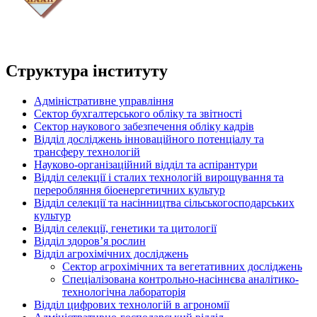
Структура інституту
Адміністративне управління
Сектор бухгалтерського обліку та звітності
Сектор наукового забезпечення обліку кадрів
Відділ досліджень інноваційного потенціалу та
трансферу технологій
Науково-організаційний відділ та аспірантури
Відділ селекції і сталих технологій вирощування та
переробляння біоенергетичних культур
Відділ селекції та насінництва сільськогосподарських
культур
Відділ селекції, генетики та цитології
Відділ здоров’я рослин
Відділ агрохімічних досліджень
Сектор агрохімічних та вегетативних досліджень
Спеціалізована контрольно-насіннєва аналітико-
технологічна лабораторія
Відділ цифрових технологій в агрономії