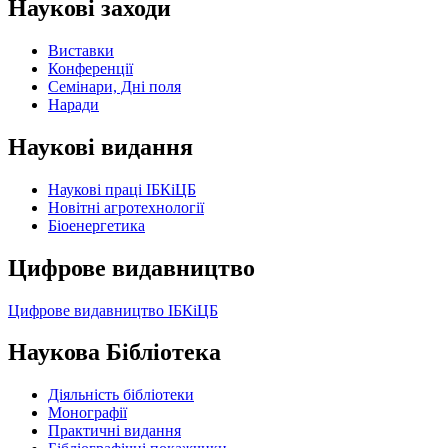
Наукові заходи
Виставки
Конференції
Семінари, Дні поля
Наради
Наукові видання
Наукові праці ІБКіЦБ
Новітні агротехнології
Бiоенергетика
Цифрове видавництво
Цифрове видавництво ІБКіЦБ
Наукова Бібліотека
Діяльність бібліотеки
Монографії
Практичні видання