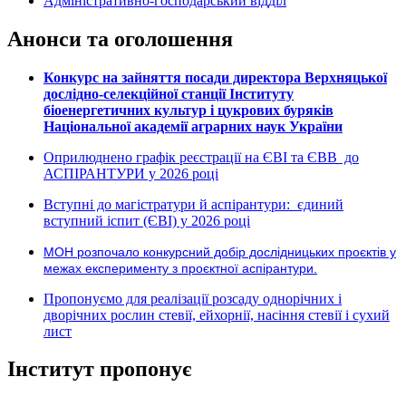
Адміністративно-господарський відділ
Анонси та оголошення
Конкурс на зайняття посади директора Верхняцької
дослідно-селекційної станції Інституту
біоенергетичних культур і цукрових буряків
Національної академії аграрних наук України
Оприлюднено графік реєстрації на ЄВІ та ЄВВ до
АСПІРАНТУРИ у 2026 році
Вступні до магістратури й аспірантури: єдиний
вступний іспит (ЄВІ) у 2026 році
МОН розпочало конкурсний добір дослідницьких проєктів у
межах експерименту з проєктної аспірантури.
Пропонуємо для реалізації розсаду однорічних і
дворічних рослин стевії, ейхорнії, насіння стевії і сухий
лист
Інститут пропонує