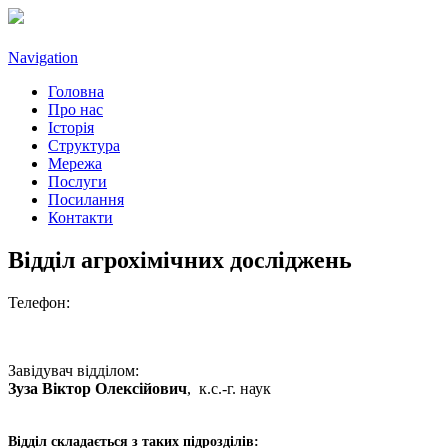
Navigation
Головна
Про нас
Історія
Структура
Мережа
Послуги
Посилання
Контакти
Відділ агрохімічних досліджень
Телефон:
Завідувач відділом:
Зуза Віктор Олексійович
, к.с.-г. наук
Відділ складається з таких підрозділів: