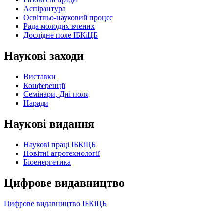
Аспірантура
Освітньо-науковий процес
Рада молодих вчених
Дослідне поле ІБКіЦБ
Наукові заходи
Виставки
Конференції
Семінари, Дні поля
Наради
Наукові видання
Наукові праці ІБКіЦБ
Новітні агротехнології
Бiоенергетика
Цифрове видавництво
Цифрове видавництво ІБКіЦБ