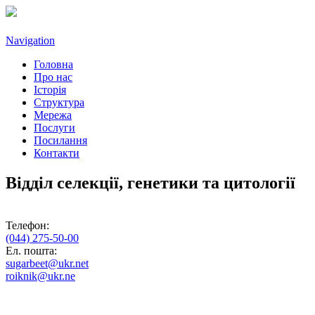
Navigation
Головна
Про нас
Історія
Структура
Мережа
Послуги
Посилання
Контакти
Відділ селекції, генетики та цитології
Телефон:
(044) 275-50-00
Ел. пошта:
sugarbeet@ukr.net
roiknik@ukr.ne