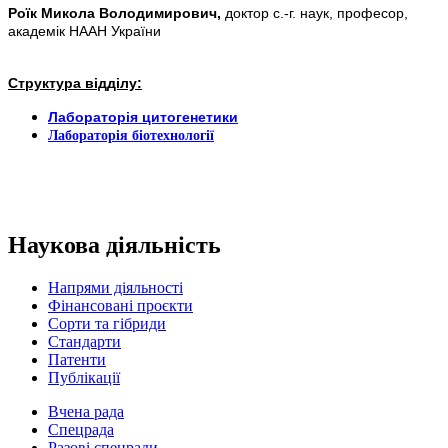
Роїк Микола Володимирович,
доктор с.-г. наук, професор,
академік НААН України
Структура відділу:
Лабораторія цитогенетики
Лабораторія біотехнології
Наукова діяльність
Напрями діяльності
Фінансовані проєкти
Сорти та гібриди
Стандарти
Патенти
Публікації
Вчена рада
Спецрада
Разові спецради