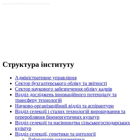
_________________________
Структура інституту
Адміністративне управління
Сектор бухгалтерського обліку та звітності
Сектор наукового забезпечення обліку кадрів
Відділ досліджень інноваційного потенціалу та
трансферу технологій
Науково-організаційний відділ та аспірантури
Відділ селекції і сталих технологій вирощування та
переробляння біоенергетичних культур
Відділ селекції та насінництва сільськогосподарських
культур
Відділ селекції, генетики та цитології
Лабораторія цитогенетики