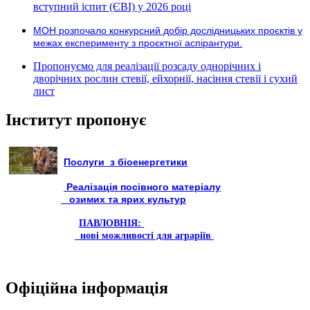
вступний іспит (ЄВІ) у 2026 році
МОН розпочало конкурсний добір дослідницьких проєктів у
межах експерименту з проєктної аспірантури.
Пропонуємо для реалізації розсаду однорічних і
дворічних рослин стевії, ейхорнії, насіння стевії і сухий
лист
Інститут пропонує
Послуги з біоенергетики
Реалізація посівного матеріалу
озимих та ярих культур
ПАВЛОВНІЯ:
нові можливості для аграріїв
Офіційна інформація