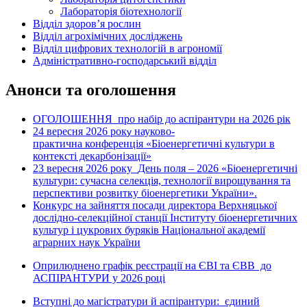
Лабораторія біотехнології
Відділ здоров’я рослин
Відділ агрохімічних досліджень
Відділ цифрових технологій в агрономії
Адміністративно-господарський відділ
Анонси та оголошення
ОГОЛОШЕННЯ про набір до аспірантури на 2026 рік
24 вересня 2026 рок
науково-
у
практична конференція «Біоенергетичні культури в
контексті декарбонізації»
23 вересня 2026 року
День поля – 2026 «Біоенергетичні
культури: сучасна селекція, технології вирощування та
перспективи розвитку біоенергетики України».
Конкурс на зайняття посади директора Верхняцької
дослідно-селекційної станції Інституту біоенергетичних
культур і цукрових буряків Національної академії
аграрних наук України
Оприлюднено графік реєстрації на ЄВІ та ЄВВ до
АСПІРАНТУРИ у 2026 році
Вступні до магістратури й аспірантури: єдиний